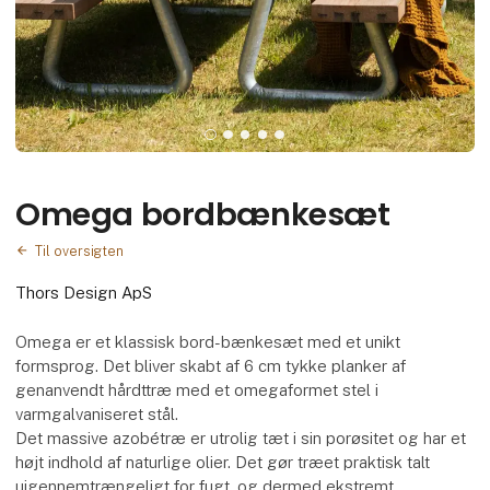
Omega bordbænkesæt
Til oversigten
Thors Design ApS
Omega er et klassisk bord-bænkesæt med et unikt
formsprog. Det bliver skabt af 6 cm tykke planker af
genanvendt hårdttræ med et omegaformet stel i
varmgalvaniseret stål.
Det massive azobétræ er utrolig tæt i sin porøsitet og har et
højt indhold af naturlige olier. Det gør træet praktisk talt
uigennemtrængeligt for fugt, og dermed ekstremt