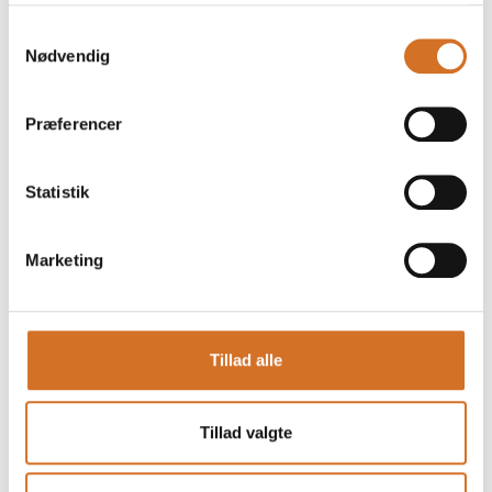
Samtykkevalg
Nødvendig
Præferencer
Statistik
Marketing
Produktet er tilføjet af:
Tillad alle
Thors Design ApS
Thors Design er en dansk design virksomhed specialiseret i
Tillad valgte
at upcycle bolværk fra nedlagte danske færgelejer til
unikke, patinerede møbler med karakter og sjæl. Vores
møbler egner sig fantastisk til at benytte både inde og ude.