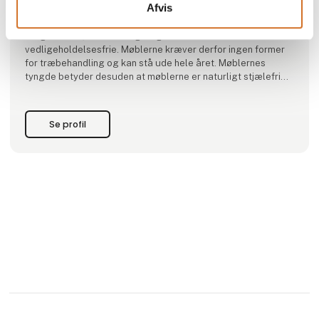
Afvis
De er skabt af kernetræ fra en af de hårdeste træsorter i
verden og kendetegnet ved at være massive, minimalistiske,
brugsstærke, holdbare og så godt som
vedligeholdelsesfrie. Møblerne kræver derfor ingen former
for træbehandling og kan stå ude hele året. Møblernes
tyngde betyder desuden at møblerne er naturligt stjælefrie.
Alle vores møbler bliver fremstillet i Danmar
Se profil