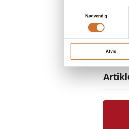
Samtykkevalg
Nødvendig
Danske 
kyllinge
Afvis
Artik