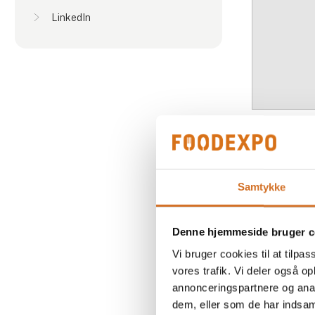
LinkedIn
Samtykke
Produ
Denne hjemmeside bruger c
Vi bruger cookies til at tilpas
vores trafik. Vi deler også 
Dansk te
annonceringspartnere og anal
kyllingeb
dem, eller som de har indsaml