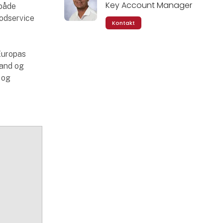
Key Account Manager
 både
oodservice
Kontakt
 Europas
land og
 og