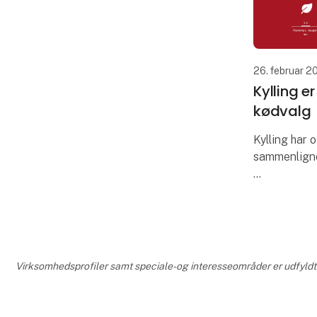
26. februar 2
Kylling e
kødvalg
Kylling har 
sammenligne
Forbruget af
fortsætte m
år. En af års
klimabelastn
Virksomhedsprofiler samt speciale- og interesseområder er udfyldt o