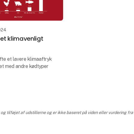
024
r et klimavenligt
ofte et lavere klimaaftryk
t med andre kødtyper
 kylling forventes at
ed at stige de næste 10
agerne er, at
ingen fra kyllinge
g tilføjet af udstillerne og er ikke baseret på viden eller vurdering fr