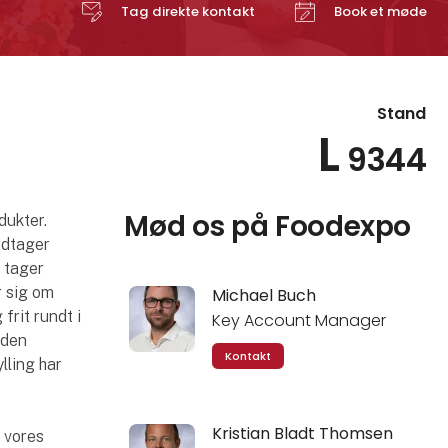
Tag direkte kontakt
Book et møde
Stand
L
9344
Mød os på Foodexpo
dukter.
odtager
, tager
r sig om
Michael Buch
frit rundt i
Key Account Manager
uden
Kontakt
lling har
Kristian Bladt Thomsen
å vores