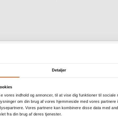
Detaljer
kter fra Danpo A/S
ookies
se vores indhold og annoncer, til at vise dig funktioner til sociale
oplysninger om din brug af vores hjemmeside med vores partnere i
mpura spicy
Danske tempura spi
ysepartnere. Vores partnere kan kombinere disse data med andr
urger
kyllingenuggets
et fra din brug af deres tjenester.