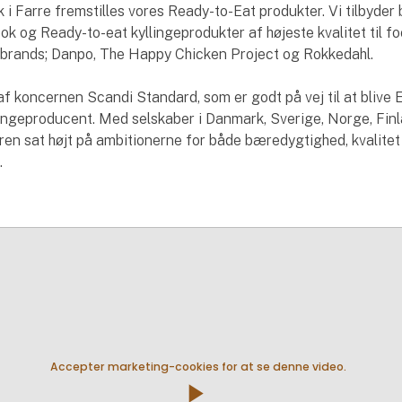
k i Farre fremstilles vores Ready-to-Eat produkter. Vi tilbyder
k og Ready-to-eat kyllingeprodukter af højeste kvalitet til f
 brands; Danpo, The Happy Chicken Project og Rokkedahl.
 af koncernen Scandi Standard, som er godt på vej til at blive
ingeproducent. Med selskaber i Danmark, Sverige, Norge, Fin
rren sat højt på ambitionerne for både bæredygtighed, kvalitet
.
Accepter marketing-cookies for at se denne video.
play_arrow