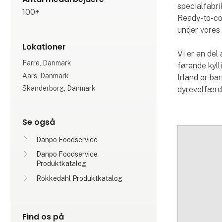
specialfabri
100+
Ready-to-coo
under vores
Lokationer
Vi er en del
Farre, Danmark
førende kyll
Aars, Danmark
Irland er ba
Skanderborg, Danmark
dyrevelfærd
Se også
Danpo Foodservice
Danpo Foodservice
Produktkatalog
Rokkedahl Produktkatalog
Find os på