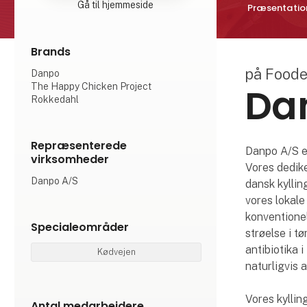
Gå til hjemmeside
Præsentatio
Brands
på Food
Danpo
Da
The Happy Chicken Project
Rokkedahl
Repræsenterede
Danpo A/S er
virksomheder
Vores dedike
Danpo A/S
dansk kyllin
vores lokale
konventionell
Specialeområder
strøelse i t
antibiotika 
Kødvejen
naturligvis a
Vores kyllin
Antal medarbejdere