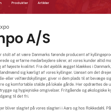
n
Produkter
Artikler
expo
npo A/S
 stolt af at være Danmarks førende producent af kyllingepro
rede og erfarne medarbejdere sikrer, at vores kunder altid m
g af højeste kvalitet. Fra det øjeblik ægget klækkes i Danmark
 landmænd sig kærligt af vores kyllinger. Uanset om det dreje
e- eller velfærdskyllinger, giver vi dem plads til at bevæge sig 
ørre og komfortable stalde på lokale gårde. Her opdrættes de 
i trygge og hygiejniske omgivelser. Fritgående og økologiske ky
dgang til det fri.
ger bliver slagtet på vores slagteri i Aars og hos Rokkedahl. P