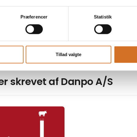
Præferencer
Statistik
tempura
Danske crispy BBQ vi
nuggets
Tillad valgte
ler skrevet af Danpo A/S