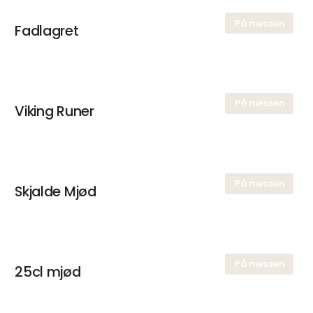
På messen
Fadlagret
På messen
Viking Runer
På messen
Skjalde Mjød
På messen
25cl mjød