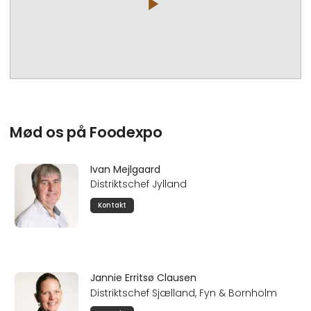
play_arrow
Mød os på Foodexpo
Ivan Mejlgaard
Distriktschef Jylland
Kontakt
Jannie Erritsø Clausen
Distriktschef Sjælland, Fyn & Bornholm