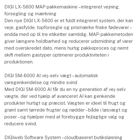
DIGI LX-5600 MAP pakkemaskine – integreret vejning,
forsegling og mærkning
Den nye DIGI LX-5600 er et fuldt integreret system, der kan
veje, gasfylde, topforsegle og prismærke friske fødevarer –
endda med op til tre etiketter samtidig. MAP-pakkemetoden
giver længere holdbarhed og reducerer udsmidning af varer
med overskredet dato, mens hurtig pakkeproces og nemt
skift mellem gastyper optimerer produktiviteten i
produktionen.
DIGI SM-6000 AI vej-selv vægt – automatisk
varegenkendelse og mindre svind
Med DIGI SM-6000 AI får du en ny generation af vej-selv
vægte, der ved hjælp af avanceret AI kan genkende
produkter hurtigt og præcist. Vægten er ideel til frugt og
grønt samt tørrede frugter og nødder – både i løsvægt og
poser – og hjælper med at forebygge fejlagtige valg og
reducere svind.
DIGIweb Software System – cloudbaseret butiksløsning