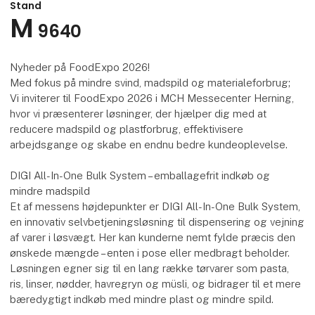
Stand
M
9640
Nyheder på FoodExpo 2026!
Med fokus på mindre svind, madspild og materialeforbrug;
Vi inviterer til FoodExpo 2026 i MCH Messecenter Herning,
hvor vi præsenterer løsninger, der hjælper dig med at
reducere madspild og plastforbrug, effektivisere
arbejdsgange og skabe en endnu bedre kundeoplevelse.
DIGI All-In-One Bulk System – emballagefrit indkøb og
mindre madspild
Et af messens højdepunkter er DIGI All-In-One Bulk System,
en innovativ selvbetjeningsløsning til dispensering og vejning
af varer i løsvægt. Her kan kunderne nemt fylde præcis den
ønskede mængde – enten i pose eller medbragt beholder.
Løsningen egner sig til en lang række tørvarer som pasta,
ris, linser, nødder, havregryn og müsli, og bidrager til et mere
bæredygtigt indkøb med mindre plast og mindre spild.