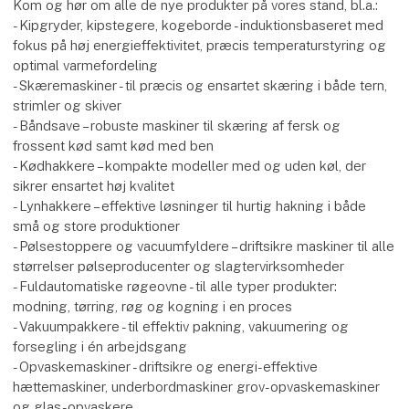
Kom og hør om alle de nye produkter på vores stand, bl.a.:
- Kipgryder, kipstegere, kogeborde - induktionsbaseret med
fokus på høj energieffektivitet, præcis temperaturstyring og
optimal varmefordeling
- Skæremaskiner - til præcis og ensartet skæring i både tern,
strimler og skiver
- Båndsave – robuste maskiner til skæring af fersk og
frossent kød samt kød med ben
- Kødhakkere – kompakte modeller med og uden køl, der
sikrer ensartet høj kvalitet
- Lynhakkere – effektive løsninger til hurtig hakning i både
små og store produktioner
- Pølsestoppere og vacuumfyldere – driftsikre maskiner til alle
størrelser pølseproducenter og slagtervirksomheder
- Fuldautomatiske røgeovne - til alle typer produkter:
modning, tørring, røg og kogning i en proces
- Vakuumpakkere - til effektiv pakning, vakuumering og
forsegling i én arbejdsgang
- Opvaskemaskiner - driftsikre og energi-effektive
hættemaskiner, underbordmaskiner grov-opvaskemaskiner
og glas-opvaskere