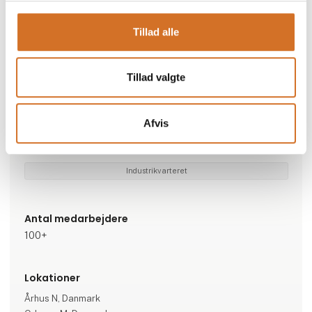
Gå til hjemmeside
Tillad alle
Brands
Tillad valgte
DIGI
DEKO
Comenda
Webomatic
Mainca
ScanPlant NG Detail
Afvis
Specialeområder
Industrikvarteret
Antal medarbejdere
100+
Lokationer
Århus N, Danmark