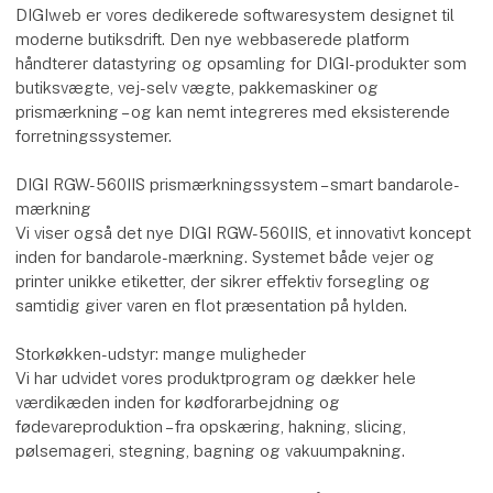
DIGIweb er vores dedikerede softwaresystem designet til
moderne butiksdrift. Den nye webbaserede platform
håndterer datastyring og opsamling for DIGI-produkter som
butiksvægte, vej-selv vægte, pakkemaskiner og
prismærkning – og kan nemt integreres med eksisterende
forretningssystemer.
DIGI RGW-560IIS prismærkningssystem – smart bandarole-
mærkning
Vi viser også det nye DIGI RGW-560IIS, et innovativt koncept
inden for bandarole-mærkning. Systemet både vejer og
printer unikke etiketter, der sikrer effektiv forsegling og
samtidig giver varen en flot præsentation på hylden.
Storkøkken-udstyr: mange muligheder
Vi har udvidet vores produktprogram og dækker hele
værdikæden inden for kødforarbejdning og
fødevareproduktion – fra opskæring, hakning, slicing,
pølsemageri, stegning, bagning og vakuumpakning.