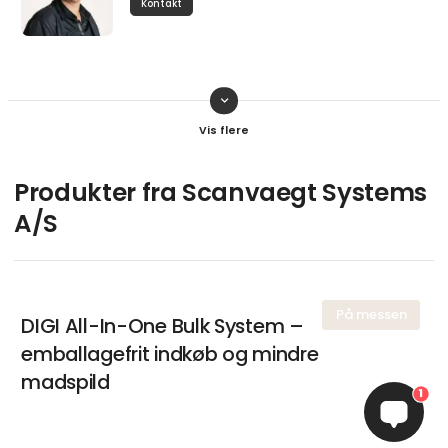
Kontakt
keyboard_arrow_down
Ulrik Kähler
Product Specialist DIGI
Kontakt
Produkter fra Scanvaegt Systems
A/S
Peder Schmidt
Salgschef
På messen
DIGI All-In-One Bulk System –
Kontakt
emballagefrit indkøb og mindre
madspild
1
Johnni Langthjem