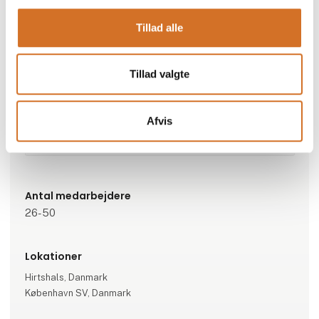
Gå til hjemmeside
Tillad alle
Repræsenterede virksomheder
Tillad valgte
Venmark fisk A/S
Afvis
Specialeområder
Havnegade
Antal medarbejdere
26-50
Lokationer
Hirtshals, Danmark
København SV, Danmark