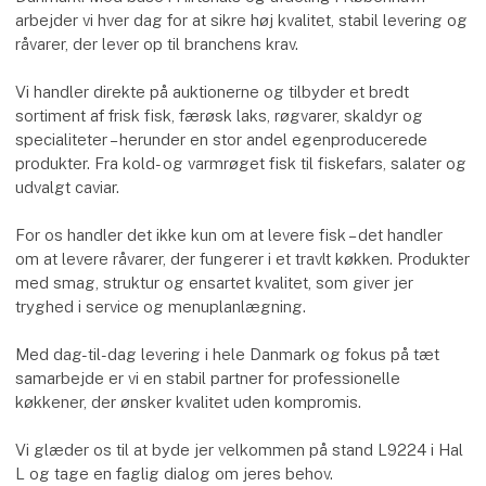
arbejder vi hver dag for at sikre høj kvalitet, stabil levering og
råvarer, der lever op til branchens krav.
Vi handler direkte på auktionerne og tilbyder et bredt
sortiment af frisk fisk, færøsk laks, røgvarer, skaldyr og
specialiteter – herunder en stor andel egenproducerede
produkter. Fra kold- og varmrøget fisk til fiskefars, salater og
udvalgt caviar.
For os handler det ikke kun om at levere fisk – det handler
om at levere råvarer, der fungerer i et travlt køkken. Produkter
med smag, struktur og ensartet kvalitet, som giver jer
tryghed i service og menuplanlægning.
Med dag-til-dag levering i hele Danmark og fokus på tæt
samarbejde er vi en stabil partner for professionelle
køkkener, der ønsker kvalitet uden kompromis.
Vi glæder os til at byde jer velkommen på stand L9224 i Hal
L og tage en faglig dialog om jeres behov.