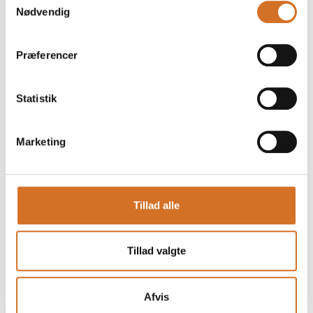
Nødvendig
Præferencer
Statistik
Marketing
Produktet er tilføjet af:
Venmark fisk A/S
Tillad alle
Direkte fra Hirtshals til dig - dag til dag levering - Nu med
afdeling i København.
Tillad valgte
Venmark Fisk har siden 1997 leveret fisk og fiskeprodukter
til fiskehandlere og HORECA i hele Danmark. Vi er fuld
sortiment grossist inden for seafood verdenen.
Afvis