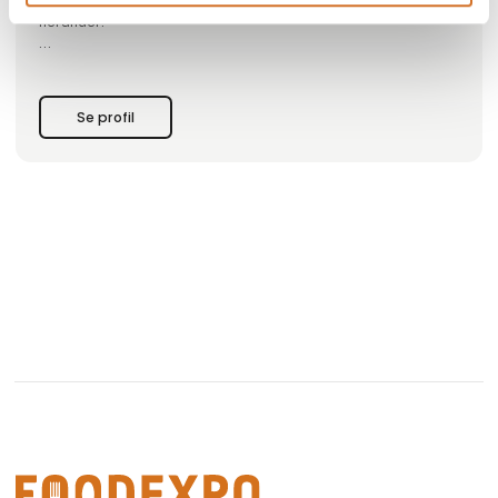
Størstedelen af vores sortiment er egenproduceret,
herunder:
Alt i fersk fisk fra auktionerne samt færøsk laks
Alt i kold- og varmrøget laks og andre fiskearter.
Se profil
Fiskefars i flere varianter
Fiskesalater
Cayosa caviar