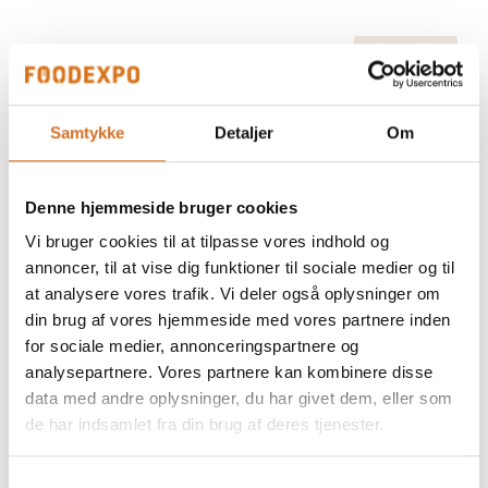
På messen
Fiskefars, glutenfri
Samtykke
Detaljer
Om
Islandsk Stenbiderrogn
Denne hjemmeside bruger cookies
Vi bruger cookies til at tilpasse vores indhold og
annoncer, til at vise dig funktioner til sociale medier og til
at analysere vores trafik. Vi deler også oplysninger om
din brug af vores hjemmeside med vores partnere inden
Foodexpo
for sociale medier, annonceringspartnere og
Produktet er medbragt på messen
analysepartnere. Vores partnere kan kombinere disse
Dette produkt kan opleves på udstillerens stand på messen
data med andre oplysninger, du har givet dem, eller som
de har indsamlet fra din brug af deres tjenester.
Samtykkevalg