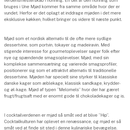
verdensmesterskab i honning. En del af den honning som
bruges i Une Mjød kommer fra samme område hvor der er
vundet. Herfor er det oplagt at inddrage mjøden i det mere
eksklusive køkken, hvilket bringer os videre til næste punkt.
Mjød som et nordisk alternativ til de ofte mere sydlige
dessertvine, som portvin, tokayer og madeiravin. Med
stigende interesse for gourmetoplevelser søger folk efter
nye og spændende smagsoplevelser. Mjød, med sin
komplekse sammensætning og varierede smagsprofiler,
positionerer sig som et attraktivt alternativ til traditionelle
dessertvine. Mjøden har specielt sine styrker til klassiske
danske kager som æblekage, klassisk sandkage, krydder-
og øl-kage. Mjød af typen ”Melomels” hvor der har gæret
frugt/frugtsaft med er enormt gode til chokoladekager og is.
I cocktailverdenen er mjød så småt ved at blive ”Hip”.
Cocktailkulturen har oplevet en renæssance, og mjød er så
småt ved at finde sit sted i denne kulinariske bevægelse.