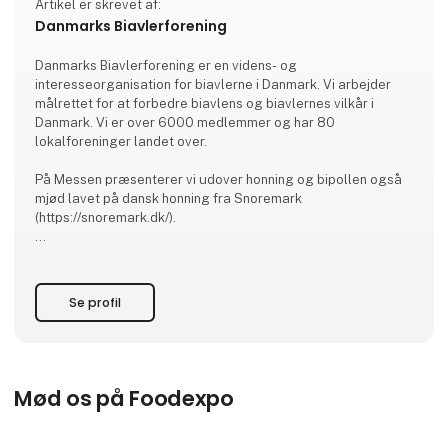
Artikel er skrevet af:
Danmarks Biavlerforening
Danmarks Biavlerforening er en videns- og
interesseorganisation for biavlerne i Danmark. Vi arbejder
målrettet for at forbedre biavlens og biavlernes vilkår i
Danmark. Vi er over 6000 medlemmer og har 80
lokalforeninger landet over.
På Messen præsenterer vi udover honning og bipollen også
mjød lavet på dansk honning fra Snoremark
(https://snoremark.dk/).
I Danmarks Biavlerforening arbejder vi aktivt for:
- at forbedre biavlernes vilkår i Danmark
Se profil
- at sikre, at dansk honning er et unikt naturprodukt af
højeste kvalitet
- at sikre, at afgrøderne i dansk landbrug og frugtavl bliv
Mød os på Foodexpo