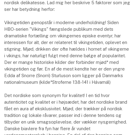
nordisk delikatesse. Lad mig her beskrive 5 faktorer som jeg
ser har betydning herfor:
Vikingetiden genopstår i moderne underholdning! Siden
HBO-serien "Vikings" fængslede publikum med dets
dramatiske fortælling om vikingernes episke eventyr, har
interessen for alt, der er relateret til vikingetiden, oplevet en
stigning. Mjød, drikken der ofte hældes i hornet af vikingerne
i vikings, har naturligt fulgt med denne bølge af popularitet.
Der er mange historiske kilder der forbinder mjød* med
vikingetiden og før. En af de mest kendte her er den yngre
Edda af Snorre (Snorri) Sturluson som ligger på Danmarks
nationalmuseum (kilde*Stroferne 138-141 i Hávamál)
Det nordiske som synonym for kvalitet! I en tid hvor
autenticitet og kvalitet er i højsædet, har det nordiske brand
fået en aura af eksklusivitet. Mjød, der trækker på nordisk
tradition og lokale råvarer, passer ind i denne tendens og
tilbyder en unik smagsoplevelse, der vækker nysgerrighed.
Danske biavlere fra fyn har flere år vundet