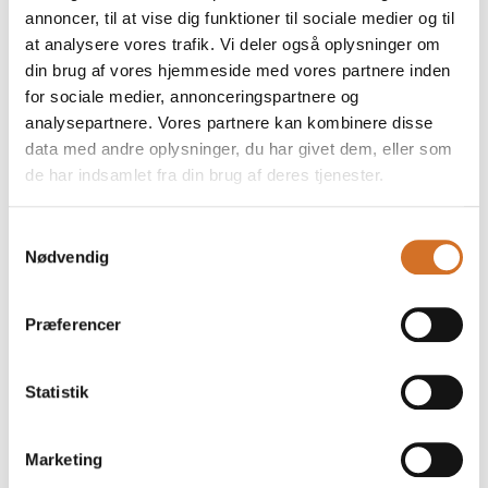
Flere artikler fra Danmarks Biavlerforening
annoncer, til at vise dig funktioner til sociale medier og til
at analysere vores trafik. Vi deler også oplysninger om
din brug af vores hjemmeside med vores partnere inden
for sociale medier, annonceringspartnere og
analysepartnere. Vores partnere kan kombinere disse
data med andre oplysninger, du har givet dem, eller som
de har indsamlet fra din brug af deres tjenester.
Samtykkevalg
Nødvendig
Præferencer
16. marts 2024
Statistik
Beskyt vores bier: Livsgrundlaget for os
alle
Marketing
Beskyt vores bier: Livsgrundlaget for os alle.