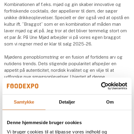
Kombinationen af f.eks. mjød og gin skaber innovative og
forfriskende cocktails, der appellerer til dem, der søger
unikke drikkeoplevelser. Specielt er der også ved at opstå en
kultur ift. ”Braggot” som er en kombination af måden man
laver mjød og øl på. Jeg tror at det bliver temmelig stort om
et par år. På Une Mjød arbejder vi på vores egen braggot
som vi regner med er klar til salg 2025-26.
Mjødens genopblomstring er en fusion af fortidens arv og
nutidens trends. Dets stigende popularitet afspejler en
appetit på autenticitet, nordisk kvalitet og en vilje til at
udforske nye smagsoplevelser. I hjertet af denne
bevægelse er mjød ikke blot en drik, men en fortælling om
tradition, nysgerrighed og den nordiske sjæl, der lever videre
i moderne tid.
Samtykke
Detaljer
Om
Kom og smag på stand H6078 på FoodExpo24, hvor både
Une Mjød og Snoremark uddeler smagsprøver.
Denne hjemmeside bruger cookies
Vi bruger cookies til at tilpasse vores indhold og