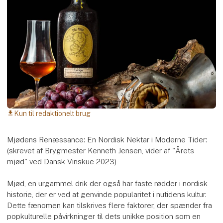
Kun til redaktionelt brug
download
Mjødens Renæssance: En Nordisk Nektar i Moderne Tider:
(skrevet af Brygmester Kenneth Jensen, vider af "Årets
mjød" ved Dansk Vinskue 2023)
Mjød, en urgammel drik der også har faste rødder i nordisk
historie, der er ved at genvinde popularitet i nutidens kultur.
Dette fænomen kan tilskrives flere faktorer, der spænder fra
popkulturelle påvirkninger til dets unikke position som en