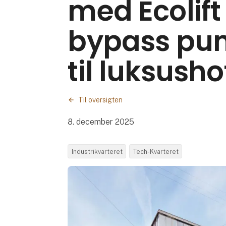
med Ecolift
bypass pu
til luksusho
Til oversigten
8. december 2025
Industrikvarteret
Tech-Kvarteret