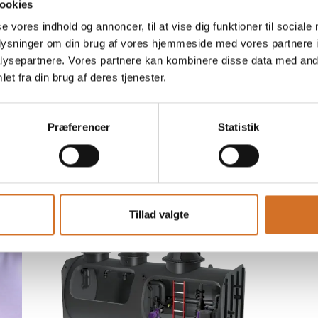
ookies
se vores indhold og annoncer, til at vise dig funktioner til sociale
8. december 2025
oplysninger om din brug af vores hjemmeside med vores partnere i
Udskiftning af fedtudskiller hos
ysepartnere. Vores partnere kan kombinere disse data med andr
Hotel Sankt Annæ
et fra din brug af deres tjenester.
Hotel Sankt Annæ i København fik hjælp
til at udskifte deres gennemtærede
Præferencer
Statistik
rustfrie fedtudskiller. En specialløsning
blev udviklet og svejst på stedet for at
imødekomme trange adgangsforhold. Den
nye u
Tillad valgte