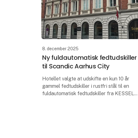
8. december 2025
Ny fuldautomatisk fedtudskiller
til Scandic Aarhus City
Hotellet valgte at udskifte en kun 10 år
gammel fedtudskiller i rustfri stål til en
fuldautomatisk fedtudskiller fra KESSEL
Ifølge afløbsnormen skal alle restauranter
have en fedtudskiller installe