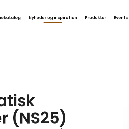
hekatalog
Nyheder og inspiration
Produkter
Events
tisk
er (NS25)