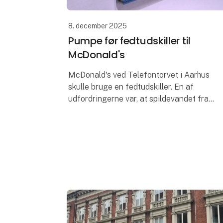
8. december 2025
Pumpe før fedtudskiller til
McDonald's
McDonald's ved Telefontorvet i Aarhus
skulle bruge en fedtudskiller. En af
udfordringerne var, at spildevandet fra
køkkenet ikke kunne løbe via gravitation,
hvorfor det var nødvendigt at pumpe
spildev