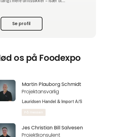
langt mere driftssikker – især til
storkøkkener og fødevareproduktion, hvor
kravene er høje. Løsningen kan leveres som
enkeltkomponenter, komplette
Se profil
systemløsninger eller tilpasses jeres
installation, når standard ikke passer.
Biotankene fås i flere grader a
ød os på Foodexpo
Martin Plauborg Schmidt
Projektansvarlig
Lauridsen Handel & Import A/S
På messen
Jes Christian Bill Salvesen
Projektkonsulent