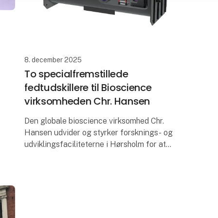
8. december 2025
To specialfremstillede
fedtudskillere til Bioscience
virksomheden Chr. Hansen
Den globale bioscience virksomhed Chr.
Hansen udvider og styrker forsknings- og
udviklingsfaciliteterne i Hørsholm for at
imødekomme den stigende efterspørgsel
efter naturlige og bæredygtige produkter