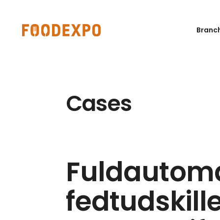
Branc
Cases
Fuldautoma
fedtudskill