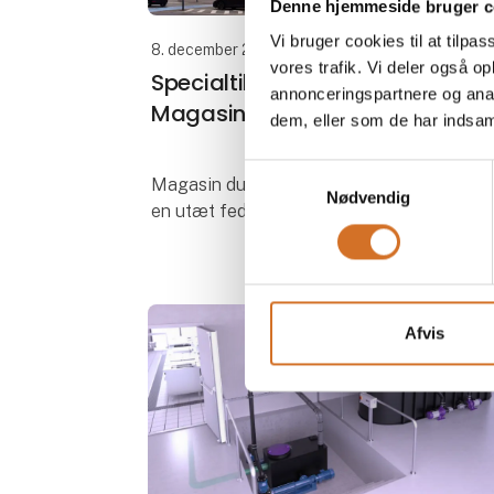
Denne hjemmeside bruger c
Vi bruger cookies til at tilpas
8. december 2025
vores trafik. Vi deler også 
Specialtilpasset fedtudskiller til
annonceringspartnere og anal
Magasin du Nord i København
dem, eller som de har indsaml
Samtykkevalg
Magasin du Nord i København stod med
Nødvendig
en utæt fedtudskiller, der ikke kunne
erstattes med en standardløsning. I tæt
samarbejde med vores Kessel-
servicetekniker fandt vi frem til den rette
model – en
Afvis