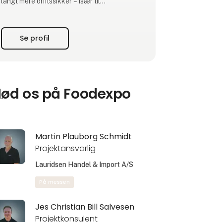
langt mere driftssikker – især til
storkøkkener og fødevareproduktion, hvor
kravene er høje. Løsningen kan leveres som
enkeltkomponenter, komplette
Se profil
systemløsninger eller tilpasses jeres
installation, når standard ikke passer.
Biotankene fås i flere grader a
ød os på Foodexpo
Martin Plauborg Schmidt
Projektansvarlig
Lauridsen Handel & Import A/S
På messen
Jes Christian Bill Salvesen
Projektkonsulent