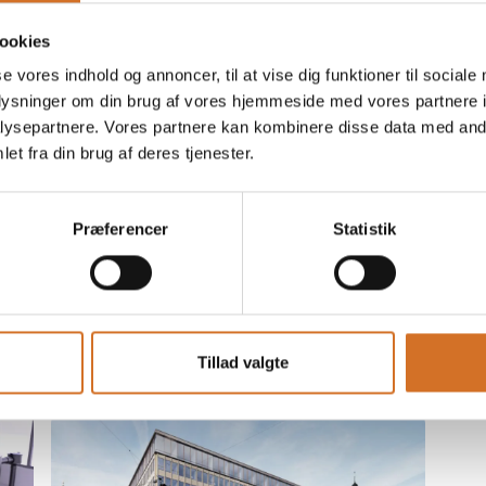
ookies
se vores indhold og annoncer, til at vise dig funktioner til sociale
oplysninger om din brug af vores hjemmeside med vores partnere i
ysepartnere. Vores partnere kan kombinere disse data med andr
et fra din brug af deres tjenester.
8. december 2025
Udskiftning af fedtudskiller hos
Hotel Sankt Annæ
Præferencer
Statistik
Hotel Sankt Annæ i København fik hjælp
til at udskifte deres gennemtærede
rustfrie fedtudskiller. En specialløsning
blev udviklet og svejst på stedet for at
Tillad valgte
imødekomme trange adgangsforhold. Den
nye u