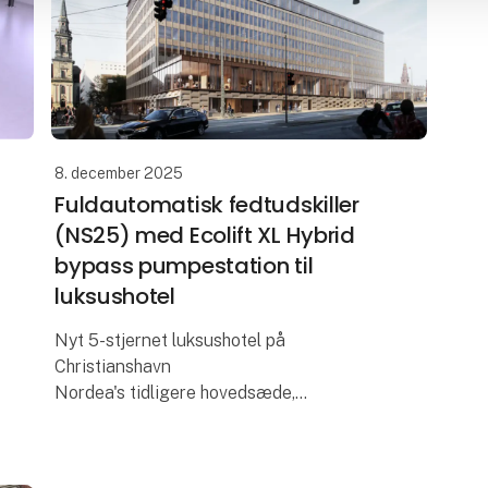
8. december 2025
Fuldautomatisk fedtudskiller
(NS25) med Ecolift XL Hybrid
bypass pumpestation til
luksushotel
Nyt 5-stjernet luksushotel på
Christianshavn
Nordea's tidligere hovedsæde,
Ørkenfortet, bliver til et nyt 5-stjernet
luksushotel på 33.000 kvm. Hotellet får i
alt 394 værelser, og skal drives af NH H