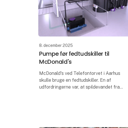
8. december 2025
Pumpe før fedtudskiller til
McDonald's
McDonald's ved Telefontorvet i Aarhus
skulle bruge en fedtudskiller. En af
udfordringerne var, at spildevandet fra
køkkenet ikke kunne løbe via gravitation,
hvorfor det var nødvendigt at pumpe
spildev