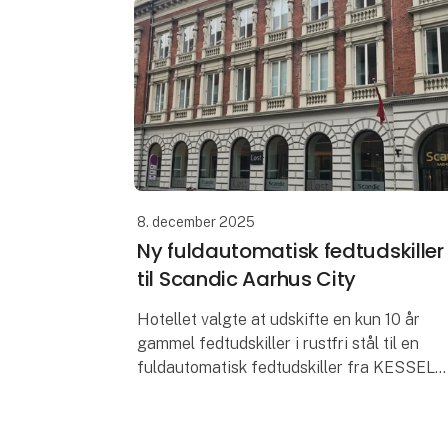
8. december 2025
Ny fuldautomatisk fedtudskiller
til Scandic Aarhus City
Hotellet valgte at udskifte en kun 10 år
gammel fedtudskiller i rustfri stål til en
fuldautomatisk fedtudskiller fra KESSEL
Ifølge afløbsnormen skal alle restauranter
have en fedtudskiller installe