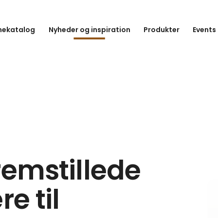
hekatalog
Nyheder og inspiration
Produkter
Events
remstillede
re til