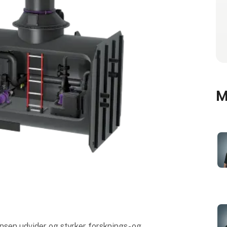
M
nsen udvider og styrker forsknings- og