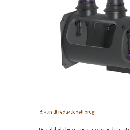
Kun til redaktionelt brug
download
Den globale bioscience virksomhed Chr. Ha