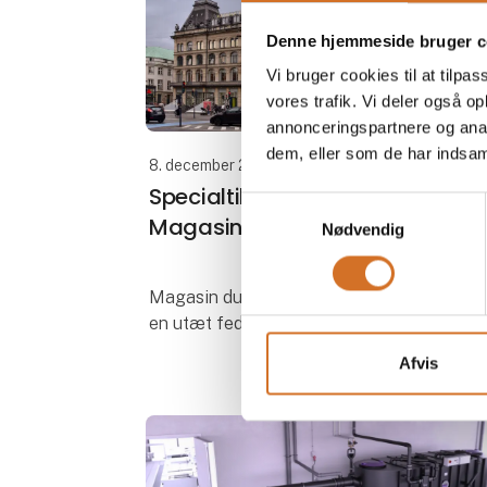
Denne hjemmeside bruger c
Vi bruger cookies til at tilpas
vores trafik. Vi deler også 
annonceringspartnere og anal
dem, eller som de har indsaml
8. december 2025
Specialtilpasset fedtudskiller til
Samtykkevalg
Magasin du Nord i København
Nødvendig
Magasin du Nord i København stod med
en utæt fedtudskiller, der ikke kunne
erstattes med en standardløsning. I tæt
Afvis
samarbejde med vores Kessel-
servicetekniker fandt vi frem til den rette
model – en