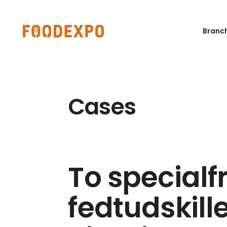
Branc
Cases
To specialf
fedtudskille