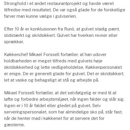
Stronghold i et andet restaurantprojekt og havde været
tilfredse med resultatet. De var også glade for de forskellige
farver man kunne vælge i gulvserien.
Efter 10 år er konklusionen fra Runö, at gulvet stadig pænt,
slidstærkt og skridsikkert. Gulvet har hverken revner eller
sprækker.
Køkkenchef Mikael Forssell fortæller, at han udover
holdbarheden er meget tilfreds med gulvets høje
skridsikkerhed og lette vedligeholdelse. Køkkenpersonalet
er enige. De er generelt glade for gulvet. Det er skridsikkert,
let at vaske og behageligt at stå og arbejde på.
Mikael Forssell fortæller, at det selvfølgelig er med til at
løfte og forbedre arbejdsmiljøet, når ingen falder og slår sig.
Ingen er i 10 år faldet eller gledet på gulvet. Selv
serveringspersonalet, som har almindelige sko på, står fast,
når de henter mad i køkkenet for at servere det for
gæsterne.