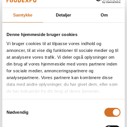
Nyborg Strand Hotel & Konferencecenter er
Danmarks største konferencehotel uden for
København og servicerer op til 1.500 gæster dagligt. I
Samtykke
Detaljer
Om
det 1.200 m² store centralkøkken stilles der store
krav til g
Denne hjemmeside bruger cookies
Vi bruger cookies til at tilpasse vores indhold og
annoncer, til at vise dig funktioner til sociale medier og til
at analysere vores trafik. Vi deler også oplysninger om
din brug af vores hjemmeside med vores partnere inden
for sociale medier, annonceringspartnere og
analysepartnere. Vores partnere kan kombinere disse
data med andre oplysninger, du har givet dem, eller som
de har indsamlet fra din brug af deres tjenester.
Samtykkevalg
17. februar 2026
Nødvendig
PS Matsal, Stockholm, Sverige
Fra slidt gummigulv til elegant vinyl – PS Matsal