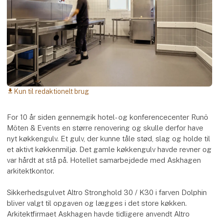
Kun til redaktionelt brug
download
For 10 år siden gennemgik hotel- og konferencecenter Runö
Möten & Events en større renovering og skulle derfor have
nyt køkkengulv. Et gulv, der kunne tåle stød, slag og holde til
et aktivt køkkenmiljø. Det gamle køkkengulv havde revner og
var hårdt at stå på. Hotellet samarbejdede med Askhagen
arkitektkontor.
Sikkerhedsgulvet Altro Stronghold 30 / K30 i farven Dolphin
bliver valgt til opgaven og lægges i det store køkken.
Arkitektfirmaet Askhagen havde tidligere anvendt Altro