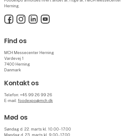
Foodexpo afholdes hvert andet år, i lige år, i MCH Messecenter
Herning.
Facebook
Instagram
LinkedIn
YouTube
Find os
MCH Messecenter Herning
Vardevej 1
7400 Herning
Danmark
Kontakt os
Telefon: +45 99 26 99 26
E-mail:
foodexpo@mch.dk
Mød os
Søndag d. 22. marts kl. 10.00 - 17.00
Mandag d. 23. marts kl. 9.00 - 17.00