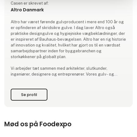
Casen er skrevet af:
Altro Danmark
Altro har været førende gulvproducent i mere end 100 år og
er opfinderen af skridsikre gulve. I dag laver Altro også
praktiske designgulve og hygiejniske vægbeklædninger, der
er inspireret af Bauhaus-bevægelsen. Altro har en rig historie
af innovation og kvalitet, hvilket har gjort os til en værdsat
samarbejdspartner inden for byggebranchen og
storkøkkener på globalt plan.
Vi arbejder tæt sammen med arkitekter, slutkunder,
ingeniører, designere og entreprenører. Vores gulv- og
vægløsninger ændrer rum til miljøer, der kan forbedre
trivslen og funktionen for alle, der bruger dem.
Se profil
Mød os på Foodexpo