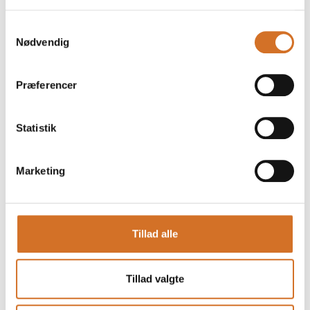
Samtykkevalg
Nødvendig
Præferencer
Statistik
Marketing
Tillad alle
Produktet er tilføjet af:
Hidden Gem Spirits
Tillad valgte
Hidden Gem Spirits er en virksomhed, hvor vi importerer
spiritus fra udlandet og distribuerer det i Danmark. Vi ønsker
at fylde flere glas med anderledes, spændende smag og