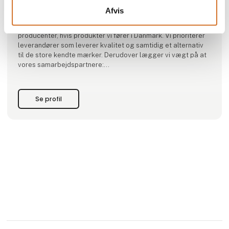
gode historier.
Afvis
I Hidden Gem Spirits samarbejder vi med en række
producenter, hvis produkter vi fører i Danmark. Vi prioriterer
leverandører som leverer kvalitet og samtidig et alternativ
til de store kendte mærker. Derudover lægger vi vægt på at
vores samarbejdspartnere:
-Er små
-Er uafhængige
-Bruger lokale råvarer og traditioner i deres produktion
Se profil
-Laver produkter, der er i stand til at formidle lokale forhold
og