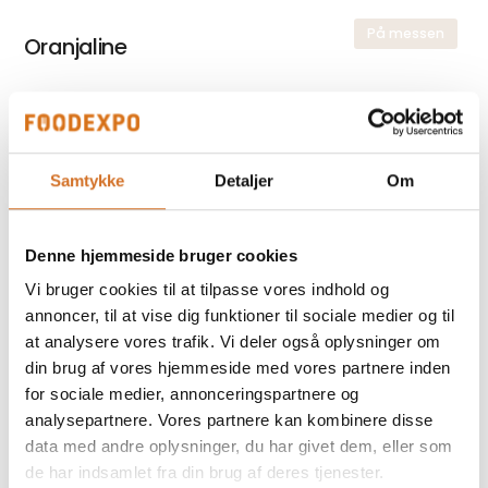
På messen
Oranjaline
På messen
GlenBey
Samtykke
Detaljer
Om
Denne hjemmeside bruger cookies
På messen
Pacific & Lime
Vi bruger cookies til at tilpasse vores indhold og
annoncer, til at vise dig funktioner til sociale medier og til
at analysere vores trafik. Vi deler også oplysninger om
din brug af vores hjemmeside med vores partnere inden
for sociale medier, annonceringspartnere og
analysepartnere. Vores partnere kan kombinere disse
Foodexpo
Produktet er medbragt på messen
data med andre oplysninger, du har givet dem, eller som
de har indsamlet fra din brug af deres tjenester.
Dette produkt kan opleves på udstillerens stand på messen