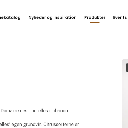
hekatalog
Nyheder og inspiration
Produkter
Events
a Domaine des Tourelles i Libanon.
lles' egen grundvin. Citrussorterne er