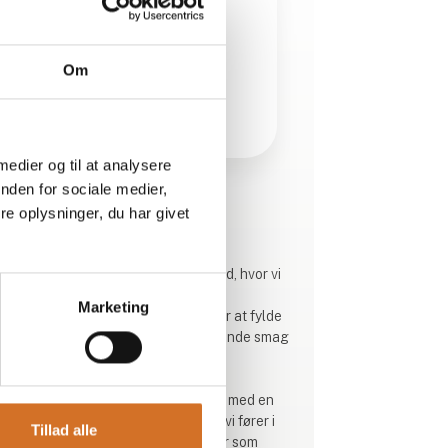
Om
 medier og til at analysere
nden for sociale medier,
Produktet er tilføjet af:
e oplysninger, du har givet
Hidden Gem Spirits
Hidden Gem Spirits er en virksomhed, hvor vi
importerer spiritus fra udlandet og
Marketing
distribuerer det i Danmark. Vi ønsker at fylde
flere glas med anderledes, spændende smag
og gode historier.
I Hidden Gem Spirits samarbejder vi med en
række producenter, hvis produkter vi fører i
Tillad alle
Danmark. Vi prioriterer leverandører som