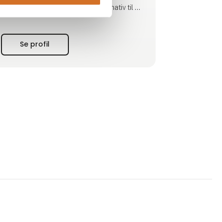
leverer kvalitet og samtidig et alternativ til de
store kendte mærker. Derudover lægger vi
vægt på at vores samarbejdspartnere:
-Er små
Se profil
-Er uafhængige
-Bruger lokale råvarer og traditioner i deres
produktion
-Laver produkter, der er i stand til at formidle
lokale forhold og