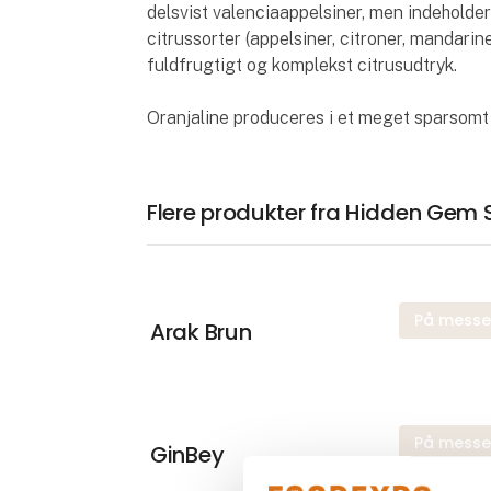
delsvist valenciaappelsiner, men indeholder
citrussorter (appelsiner, citroner, mandari
fuldfrugtigt og komplekst citrusudtryk.
Oranjaline produceres i et meget sparsomt a
Flere produkter fra Hidden Gem S
På mess
Arak Brun
På mess
GinBey