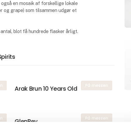
 også en mosaik af forskellige lokale
ner og grape) som tilsammen udgør et
ntal, blot få hundrede flasker årligt.
pirits
en
På messen
Arak Brun 10 Years Old
en
På messen
GlenBey