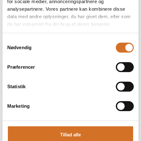
for sociale medier, annonceringspartnere og
analysepartnere. Vores partnere kan kombinere disse
data med andre oplysninger, du har givet dem, eller som
de har indsamlet fra din brug af deres tjenester.
Foodexpo
Samtykkevalg
Produktet er medbragt på messen
Nødvendig
Dette produkt kan opleves på udstillerens stand på messen
Præferencer
Statistik
Marketing
Tillad alle