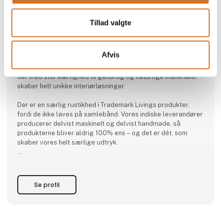
Tillad valgte
Produktet er tilføjet af:
Trademark Living A/S
Afvis
Trademark Living er en dansk møbel- og interiørvirksomhed,
der med stor kærlighed til genbrug og naturlige materialer
skaber helt unikke interiørløsninger.
Der er en særlig rustikhed i Trademark Livings produkter,
fordi de ikke laves på samlebånd. Vores indiske leverandører
producerer delvist maskinelt og delvist handmade, så
produkterne bliver aldrig 100% ens – og det er dét, som
skaber vores helt særlige udtryk.
Vi synes ikke, at produkterne behøver være snorlige – det
bliver for kedeligt. Vi kan lide, at hvert produkt er sit eget.
Måske skaber det forhindringer undervejs, men det skab
Se profil