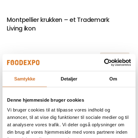
Montpellier krukken – et Trademark
Living ikon
På messen
Rustikke og robuste slagterblokke –
når møblerne skal have kant
Samtykke
Detaljer
Om
På messen
Runde borde til gode samtaler
Denne hjemmeside bruger cookies
Vi bruger cookies til at tilpasse vores indhold og
annoncer, til at vise dig funktioner til sociale medier og til
at analysere vores trafik. Vi deler også oplysninger om
På messen
Trænger din restaurant til nye stole?
din brug af vores hjemmeside med vores partnere inden