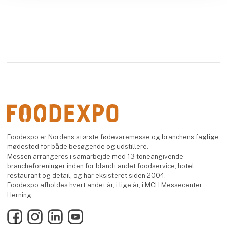
Foodexpo er Nordens største fødevaremesse og branchens faglige
mødested for både besøgende og udstillere.
Messen arrangeres i samarbejde med 13 toneangivende
brancheforeninger inden for blandt andet foodservice, hotel,
restaurant og detail, og har eksisteret siden 2004.
Foodexpo afholdes hvert andet år, i lige år, i MCH Messecenter
Herning.
Facebook
Instagram
LinkedIn
YouTube