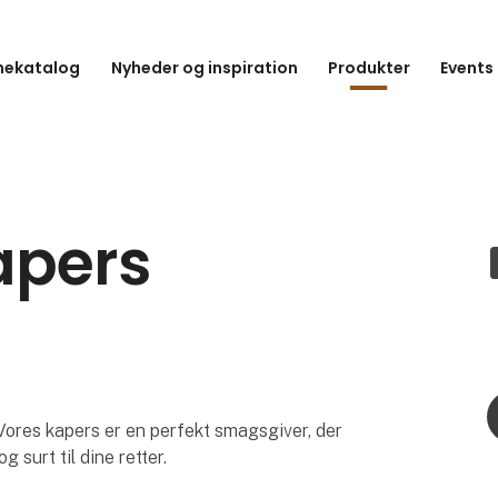
hekatalog
Nyheder og inspiration
Produkter
Events
apers
 Vores kapers er en perfekt smagsgiver, der
g surt til dine retter.