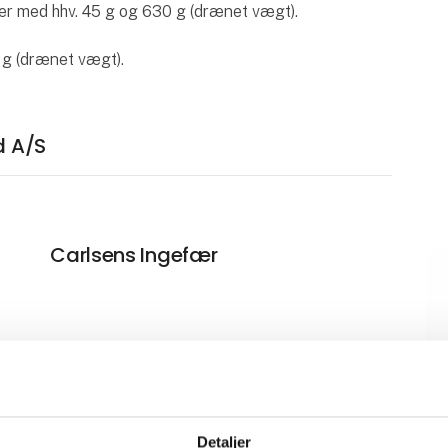
er med hhv. 45 g og 630 g (drænet vægt).
 g (drænet vægt).
d A/S
Carlsens Ingefær
Peberrod, hel
Detaljer