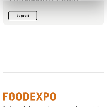
uforglemmelig, chokoladeagtig smag.
Siden 1932 har Chocomel bevist at være en fantastisk
Se profil
kombination, som kan nydes iskold og på farten e