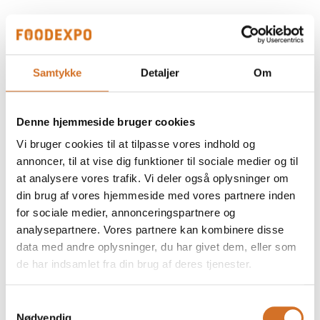
Chocomel Original Can 250ml
Samtykke
Detaljer
Om
Chocomel Original PET 300ml
Denne hjemmeside bruger cookies
Vi bruger cookies til at tilpasse vores indhold og
annoncer, til at vise dig funktioner til sociale medier og til
Chocomel 6x200ml
at analysere vores trafik. Vi deler også oplysninger om
din brug af vores hjemmeside med vores partnere inden
for sociale medier, annonceringspartnere og
analysepartnere. Vores partnere kan kombinere disse
data med andre oplysninger, du har givet dem, eller som
de har indsamlet fra din brug af deres tjenester.
Samtykkevalg
Nødvendig