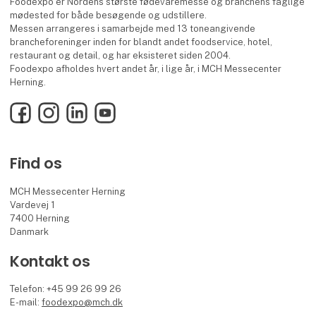
Foodexpo er Nordens største fødevaremesse og branchens faglige
mødested for både besøgende og udstillere.
Messen arrangeres i samarbejde med 13 toneangivende
brancheforeninger inden for blandt andet foodservice, hotel,
restaurant og detail, og har eksisteret siden 2004.
Foodexpo afholdes hvert andet år, i lige år, i MCH Messecenter
Herning.
Facebook
Instagram
LinkedIn
YouTube
Find os
MCH Messecenter Herning
Vardevej 1
7400 Herning
Danmark
Kontakt os
Telefon: +45 99 26 99 26
E-mail:
foodexpo@mch.dk