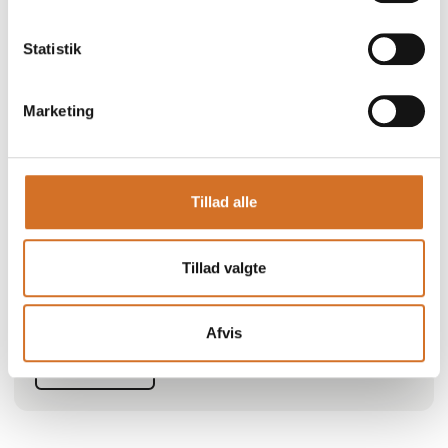
Statistik
Produktet er tilføjet af:
Chocomel c/o FrieslandCampina Consumer Dairy
Marketing
Chocomel-ligningen er helt simpel. Tag det hollandske ord
for chokolade og mælk ('chocolade' og 'melk'), læg dem
sammen - og voilà: Chocomel. Og mens ’salt & karamel’ eller
’is & syltetøj’ løfter hinanden til et nyt niveau, rækker
Tillad alle
smagsoplevelsen i Chocomel også langt udover de
ingredienser, der er i.
Vores chokoladesmagssensation kombinerer årtiers
Tillad valgte
ekspertise med vores hemmelige blanding af ingredienser
for at give en uimodståelig cremet, rig, blød og
uforglemmelig, chokoladeagtig smag.
Afvis
Siden 1932 har Chocomel bevist at være en fantastisk
Se profil
kombination, som kan nydes iskold og på farten e