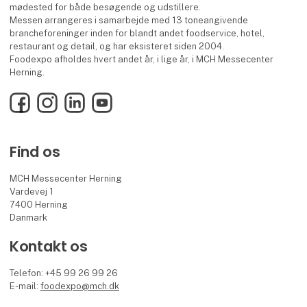
mødested for både besøgende og udstillere.
Messen arrangeres i samarbejde med 13 toneangivende
brancheforeninger inden for blandt andet foodservice, hotel,
restaurant og detail, og har eksisteret siden 2004.
Foodexpo afholdes hvert andet år, i lige år, i MCH Messecenter
Herning.
Facebook
Instagram
LinkedIn
YouTube
Find os
MCH Messecenter Herning
Vardevej 1
7400 Herning
Danmark
Kontakt os
Telefon: +45 99 26 99 26
E-mail:
foodexpo@mch.dk