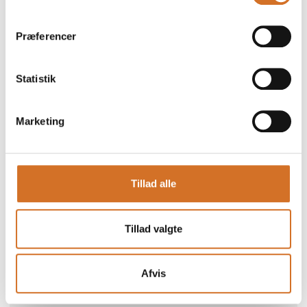
Præferencer
Statistik
Marketing
Produktet er tilføjet af:
GastroNordic
Vi tilbyder kvalitetsprodukter til restaurationsbranchen.
Tillad alle
Professionelt køkkengrej, alt til servering og borddækning,
økologisk vin fra Mosel samt interiør og visuel rådgivning. Vi
udvælger vore produkter med omhu og tror på det, vi
Tillad valgte
sælger. Ikke noget med et hav af mærker inden for samme
produktgruppe. Vi tror på vore brands og giver vore
produkter plads og synlighed. Vi sætter en ære i at yde god
Afvis
service til alle vore kunder, store som små og strækker os
langt for at løse vore kunders ønsker og behov for de helt
rigtige produkter til jeres virksomhed.