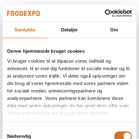
Zwiesel Krystalglas
Samtykke
Detaljer
Om
Fortessa farvede glas
Denne hjemmeside bruger cookies
Vi bruger cookies til at tilpasse vores indhold og
annoncer, til at vise dig funktioner til sociale medier og til
Ezpeleta udendørs møbler
at analysere vores trafik. Vi deler også oplysninger om
din brug af vores hjemmeside med vores partnere inden
for sociale medier, annonceringspartnere og
analysepartnere. Vores partnere kan kombinere disse
data med andre oplysninger, du har givet dem, eller som
de har indsamlet fra din brug af deres tjenester.
Samtykkevalg
Nødvendig