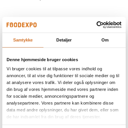
Pordamsa Mediterranean Textures
Porcelæn
Samtykke
Detaljer
Om
Denne hjemmeside bruger cookies
Zwiesel Krystalglas
Vi bruger cookies til at tilpasse vores indhold og
annoncer, til at vise dig funktioner til sociale medier og til
at analysere vores trafik. Vi deler også oplysninger om
din brug af vores hjemmeside med vores partnere inden
Fortessa farvede glas
for sociale medier, annonceringspartnere og
analysepartnere. Vores partnere kan kombinere disse
data med andre oplysninger, du har givet dem, eller som
de har indsamlet fra din brug af deres tjenester.