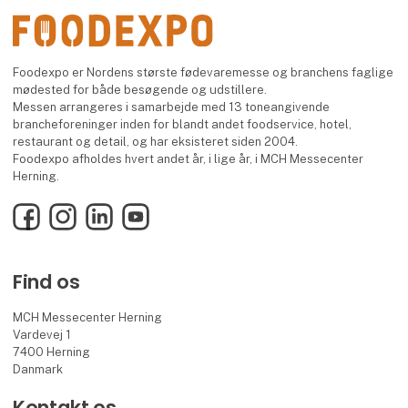
Foodexpo er Nordens største fødevaremesse og branchens faglige
mødested for både besøgende og udstillere.
Messen arrangeres i samarbejde med 13 toneangivende
brancheforeninger inden for blandt andet foodservice, hotel,
restaurant og detail, og har eksisteret siden 2004.
Foodexpo afholdes hvert andet år, i lige år, i MCH Messecenter
Herning.
Facebook
Instagram
LinkedIn
YouTube
Find os
MCH Messecenter Herning
Vardevej 1
7400 Herning
Danmark
Kontakt os