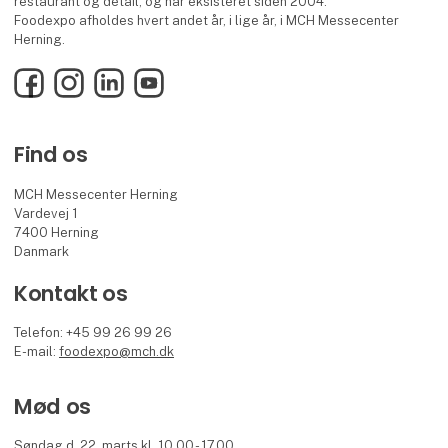
restaurant og detail, og har eksisteret siden 2004.
Foodexpo afholdes hvert andet år, i lige år, i MCH Messecenter
Herning.
Facebook
Instagram
LinkedIn
YouTube
Find os
MCH Messecenter Herning
Vardevej 1
7400 Herning
Danmark
Kontakt os
Telefon: +45 99 26 99 26
E-mail:
foodexpo@mch.dk
Mød os
Søndag d. 22. marts kl. 10.00 - 17.00