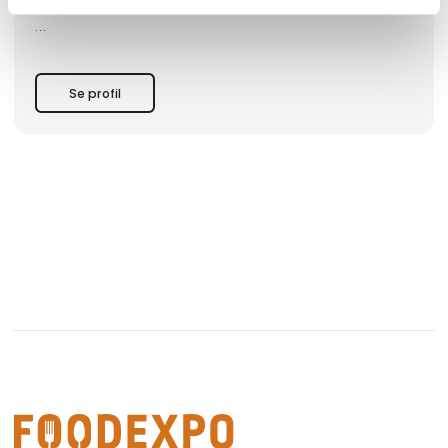
ingrediens i den veganske smør vi bruger.
Samtidig er mange af produkterne uden tilsat sukker og
veganske.
Se profil
Alle brød og kager er naturligvis håndlavede