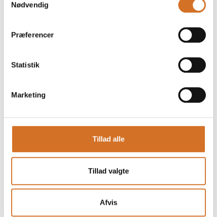
Nødvendig
Præferencer
Statistik
Marketing
Produktet er tilføjet af:
My Glutenfree Bakery
Tillad alle
I My Glutenfree Bakery er missionen at lave Naturlig
Glutenfri brød, kager, pandekager og pizzabunde, hvor vi
ikke går på kompromis med hverken smagen, konsistensen
Tillad valgte
eller råvarerne i produkterne. Derfor er alle vores produkter
også økologiske, mælkefri og alle brød, pandekager og
pizzabunde er uden tilsætning af kunstige
Afvis
smagsforstærkere og konserveringsmidler. I kagerne indgår
kun et tilsætningsstof i form af solsikke-lecithin, som er en