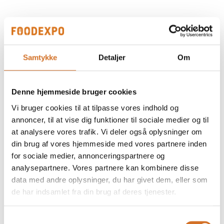
Glutenfri mørkt sandwichbrød
Samtykke
Detaljer
Om
Glutenfri franskbrød
Denne hjemmeside bruger cookies
Vi bruger cookies til at tilpasse vores indhold og
annoncer, til at vise dig funktioner til sociale medier og til
at analysere vores trafik. Vi deler også oplysninger om
Glutenfri skagensbrød
din brug af vores hjemmeside med vores partnere inden
for sociale medier, annonceringspartnere og
analysepartnere. Vores partnere kan kombinere disse
data med andre oplysninger, du har givet dem, eller som
de har indsamlet fra din brug af deres tjenester.
Samtykkevalg