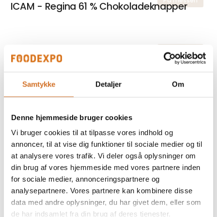
På messen
ICAM - Regina 61 % Chokoladeknapper
På messen
ICAM - Regina 35 %.
Samtykke
Detaljer
Om
På messen
Solaris Botanicals - Pyramide Teposer
Denne hjemmeside bruger cookies
Kvalitet - Logistik - Økonomi
Vi bruger cookies til at tilpasse vores indhold og
annoncer, til at vise dig funktioner til sociale medier og til
at analysere vores trafik. Vi deler også oplysninger om
På messen
din brug af vores hjemmeside med vores partnere inden
Solaris Botanicals - Pyramide te
for sociale medier, annonceringspartnere og
Æstetisk indpakket
analysepartnere. Vores partnere kan kombinere disse
data med andre oplysninger, du har givet dem, eller som
de har indsamlet fra din brug af deres tjenester.