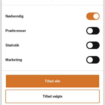
Samtykkevalg
Nødvendig
Foodexpo
Produktet er medbragt på messen
Dette produkt kan opleves på udstillerens stand på messen
Præferencer
Statistik
Marketing
Tillad alle
Tillad valgte