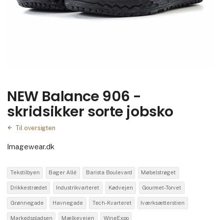
NEW Balance 906 -
skridsikker sorte jobsko
Til oversigten
Imagewear.dk
Tekstilbyen
Bager Allé
Barista Boulevard
Møbelstrøget
Drikkestrædet
Industrikvarteret
Kødvejen
Gourmet-Torvet
Grønnegade
Havnegade
Tech-Kvarteret
Iværksætterstien
Markedspladsen
Mælkevejen
WineExpo