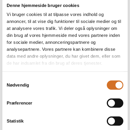
lomme
Denne hjemmeside bruger cookies
Vi bruger cookies til at tilpasse vores indhold og
annoncer, til at vise dig funktioner til sociale medier og til
På messen
at analysere vores trafik. Vi deler også oplysninger om
Condor II Sorte skridsikker Unisex sko -
din brug af vores hjemmeside med vores partnere inden
BEST SELLER
for sociale medier, annonceringspartnere og
analysepartnere. Vores partnere kan kombinere disse
data med andre oplysninger, du har givet dem, eller som
de har indsamlet fra din brug af deres tjenester.
På messen
Navy blå stretch Premium lang dame
blazerjakke
Samtykkevalg
Nødvendig
Præferencer
Foodexpo
Statistik
Produktet er medbragt på messen