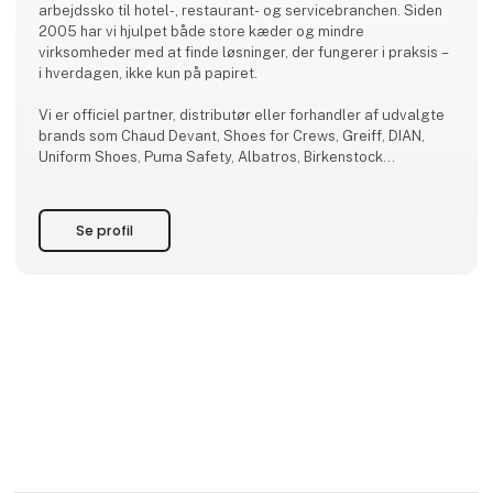
arbejdssko til hotel-, restaurant- og servicebranchen. Siden
2005 har vi hjulpet både store kæder og mindre
virksomheder med at finde løsninger, der fungerer i praksis –
i hverdagen, ikke kun på papiret.
Vi er officiel partner, distributør eller forhandler af udvalgte
brands som Chaud Devant, Shoes for Crews, Greiff, DIAN,
Uniform Shoes, Puma Safety, Albatros, Birkenstock
Professional og Sanita.
Hos Imagewear lægger vi vægt på personlig rådgivning,
Se profil
funktionalitet og kvalitet – og på at uniformer og arbejdssko
understøtt