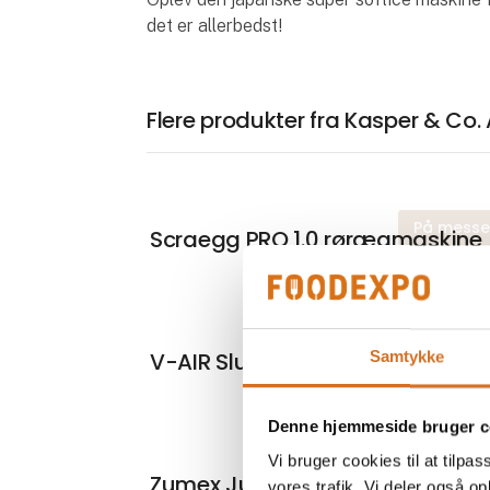
det er allerbedst!
Flere produkter fra Kasper & Co.
På mess
Scraegg PRO 1.0 rørægmaskine
På mess
V-AIR Slush ice maskiner
Samtykke
Denne hjemmeside bruger c
Vi bruger cookies til at tilpas
På mess
Zumex Juicepressere
vores trafik. Vi deler også 