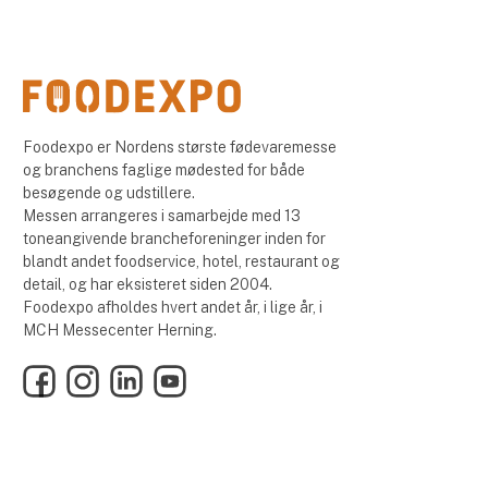
Foodexpo er Nordens største fødevaremesse
og branchens faglige mødested for både
besøgende og udstillere.
Messen arrangeres i samarbejde med 13
toneangivende brancheforeninger inden for
blandt andet foodservice, hotel, restaurant og
detail, og har eksisteret siden 2004.
Foodexpo afholdes hvert andet år, i lige år, i
MCH Messecenter Herning.
Facebook
Instagram
LinkedIn
YouTube