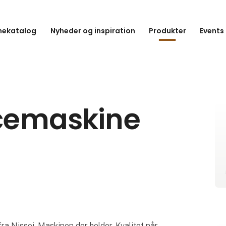
hekatalog
Nyheder og inspiration
Produkter
Events
icemaskine
a Nissei. Maskinen der holder. Kvalitet når