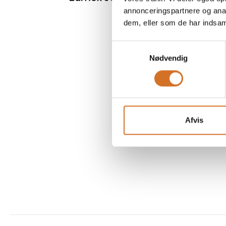
annonceringspartnere og anal
dem, eller som de har indsaml
Samtykkevalg
Nødvendig
Afvis