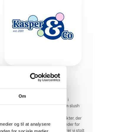
Produktet er tilføjet af:
Kasper & Co. ApS
Om
Hos Kasper & Co specialiserer vi os i
nicheprægede maskinløsninger som slush
ice-maskiner, softicemaskiner og
juicepressere. Vi brænder for produkter, der
 medier og til at analysere
skiller sig ud og skaber nye muligheder for
vores kunder. På messen præsenterer vi stolt
nden for sociale medier,