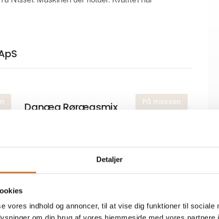
 ApS
en
På messen
Danæg Rørægsmix
en
CoolXP
Detaljer
ookies
se vores indhold og annoncer, til at vise dig funktioner til sociale
en
oplysninger om din brug af vores hjemmeside med vores partnere i