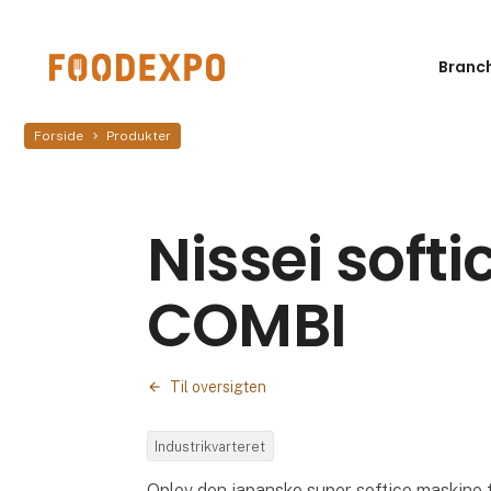
Branc
Forside
Produkter
Nissei soft
COMBI
Til oversigten
Industrikvarteret
Oplev den japanske super softice maskine fr