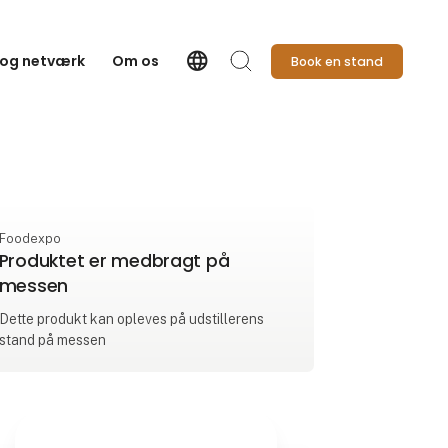
language
 og netværk
Om os
Book en stand
Language
Søg
Foodexpo
Produktet er medbragt på
messen
Dette produkt kan opleves på udstillerens
stand på messen