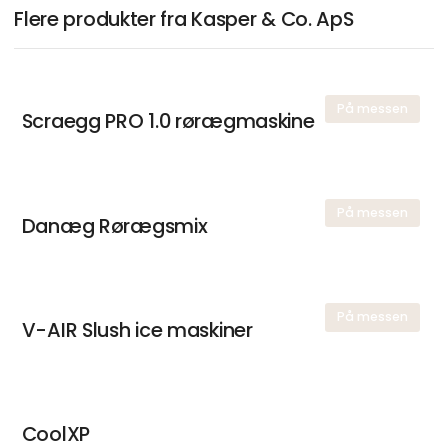
Flere produkter fra Kasper & Co. ApS
På messen
Scraegg PRO 1.0 rørægmaskine
På messen
Danæg Rørægsmix
På messen
V-AIR Slush ice maskiner
CoolXP