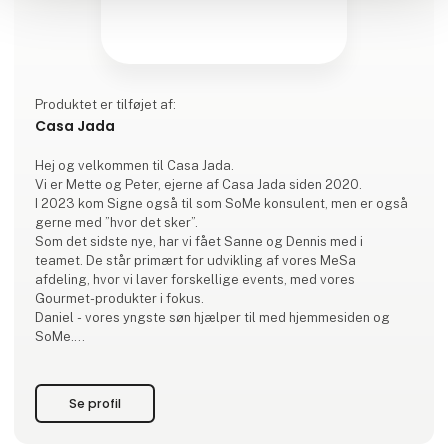
Produktet er tilføjet af:
Casa Jada
Hej og velkommen til Casa Jada.
Vi er Mette og Peter, ejerne af Casa Jada siden 2020.
I 2023 kom Signe også til som SoMe konsulent, men er også
gerne med ”hvor det sker”.
Som det sidste nye, har vi fået Sanne og Dennis med i
teamet. De står primært for udvikling af vores MeSa
afdeling, hvor vi laver forskellige events, med vores
Gourmet-produkter i fokus.
Daniel - vores yngste søn hjælper til med hjemmesiden og
SoMe.
Vi holder til i Hvalpsund i Nordjylland, hvor vi har et smukt og
stort showroom og lækre lokaler til vores events.
Se profil
Kærligheden til Spanien; naturen, kulturen og maden