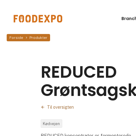
Branc
Forside
Produkter
REDUCED
Grøntsagsk
Til oversigten
Kødvejen
REDUCED koncentrater er fermenterede