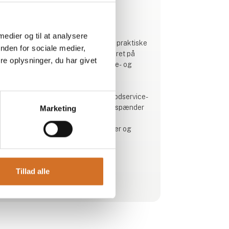
Produktet er tilføjet af:
REDUCED
 medier og til at analysere
REDUCED tilbyder dig naturlige og praktiske
nden for sociale medier,
smagsløsninger af høj kvalitet baseret på
e oplysninger, du har givet
upcyclede ingredienser fra fødevare- og
landbrugsindustrien.
Vores produkter bruges dagligt i foodservice-
sektoren og fødevareindustrien og spænder
Marketing
fra smagsforstærkere, fonder og
koncentrater til færdiglavede supper og
saucer.
REDUCEDs mission er at reducere madspild
Tillad alle
gennem håndværk og innovativ bioteknologi,
Se profil
hvilket gør det muligt for os at fremstille
produkter af høj kvalitet på
konkurrencedygtige vilkår. Vi hjælper vores
partnere med at reducere madspild ved at
genanvende overskydende grøntsager, pr