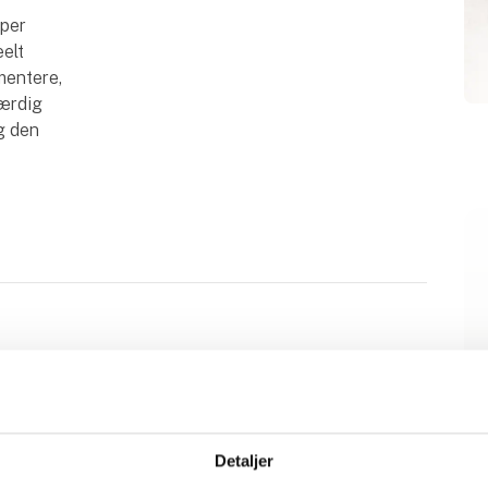
pper
eelt
mentere,
færdig
g den
REDUCED Umami Sauce
Svampe
Detaljer