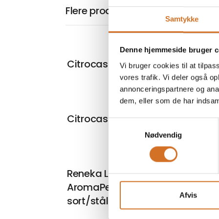
Flere produkter fra Friskpresset.
Samtykke
Denne hjemmeside bruger c
På mess
Citrocasa xPro
Vi bruger cookies til at tilpas
vores trafik. Vi deler også 
annonceringspartnere og anal
dem, eller som de har indsaml
På mess
Citrocasa PRO og PRO-Slim
Samtykkevalg
Nødvendig
Reneka Life HC 2G
AromaPerfect LatteArt BC
Afvis
sort/stål