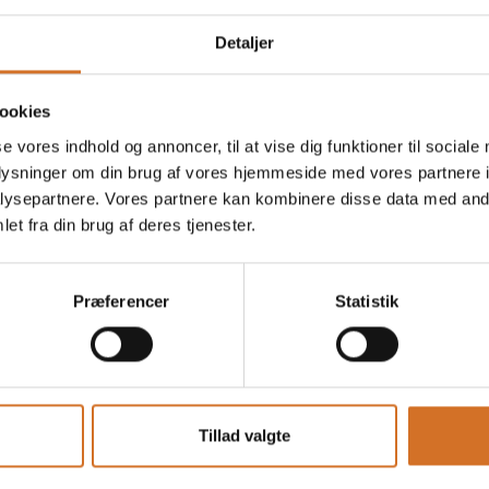
dk / Friskbrygget.dk
Detaljer
ookies
en
På messen
Citrocasa xPro Pom
se vores indhold og annoncer, til at vise dig funktioner til sociale
oplysninger om din brug af vores hjemmeside med vores partnere i
ysepartnere. Vores partnere kan kombinere disse data med andr
et fra din brug af deres tjenester.
en
På messen
Citrocasa Revolution
Præferencer
Statistik
På messen
Reneka Family Compact 2
Black (Latte Art) Espresso
Tillad valgte
Coffee