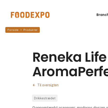
Branc
Forside
Produkter
Reneka Lif
AromaPerfe
Til oversigten
Drikkestrædet
Gennemtænkt ergonomi, moderne design og 