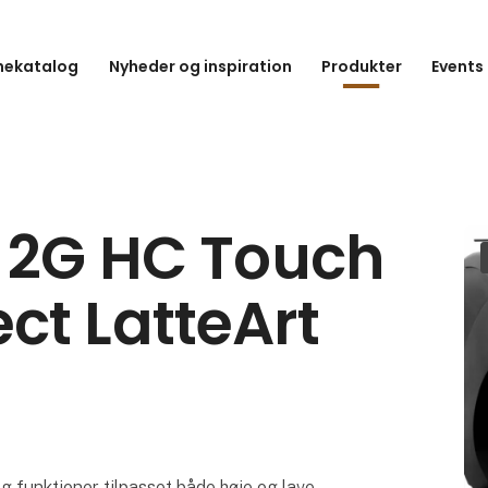
hekatalog
Nyheder og inspiration
Produkter
Events
e 2G HC Touch
ct LatteArt
funktioner tilpasset både høje og lave