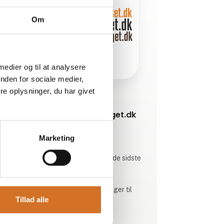
Om
 medier og til at analysere
nden for sociale medier,
e oplysninger, du har givet
Produktet er tilføjet af:
Friskpresset.dk / Friskbrygget.dk
Friskpresset.dk er førende indenfor
Marketing
juicepressere i Danmark.
På Foodexpo 2026 præsenterer vi de sidste
nye juicepressere fra Citrocasa.
Friskbrygget.dk leverer kaffeløsninger til
Tillad alle
horeca og virksomheder.