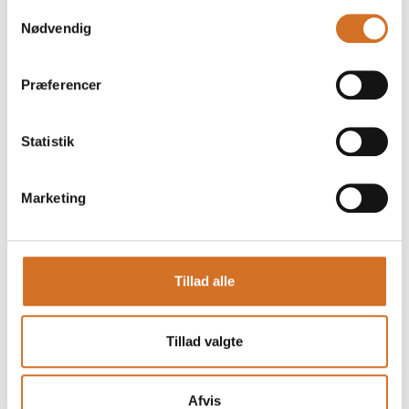
Samtykkevalg
Nødvendig
Præferencer
Statistik
Marketing
Tillad alle
Produktet er tilføjet af:
Tillad valgte
Friskpresset.dk / Friskbrygget.dk
Friskpresset.dk er førende indenfor juicepressere i Danmark.
Afvis
På Foodexpo 2026 præsenterer vi de sidste nye