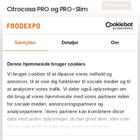
På messen
Citrocasa PRO og PRO-Slim
På messen
Citrocasa Revolution
Samtykke
Detaljer
Om
Denne hjemmeside bruger cookies
På messen
Reneka Life 2G HC Touch
Vi bruger cookies til at tilpasse vores indhold og
AromaPerfect LatteArt
annoncer, til at vise dig funktioner til sociale medier og til
at analysere vores trafik. Vi deler også oplysninger om
din brug af vores hjemmeside med vores partnere inden
for sociale medier, annonceringspartnere og
analysepartnere. Vores partnere kan kombinere disse
På messen
Reneka Family Compact 2 Black (Latte
data med andre oplysninger, du har givet dem, eller som
Art) Espresso Coffee
de har indsamlet fra din brug af deres tjenester.