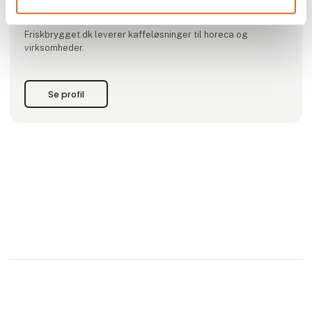
juicepressere fra Citrocasa.
Friskbrygget.dk leverer kaffeløsninger til horeca og
virksomheder.
Se profil