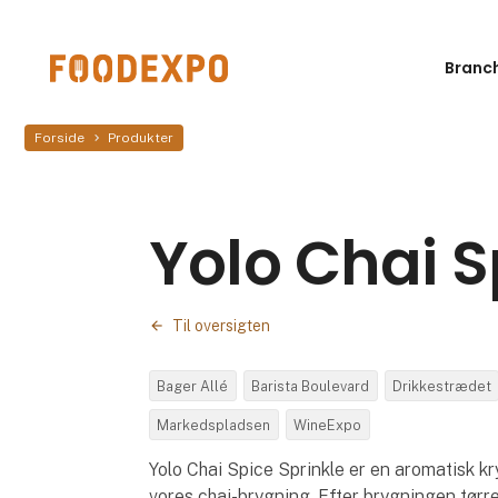
Branc
Forside
Produkter
Yolo Chai S
Til oversigten
Bager Allé
Barista Boulevard
Drikkestrædet
Markedspladsen
WineExpo
Yolo Chai Spice Sprinkle er en aromatisk kr
vores chai-brygning. Efter brygningen tørrer