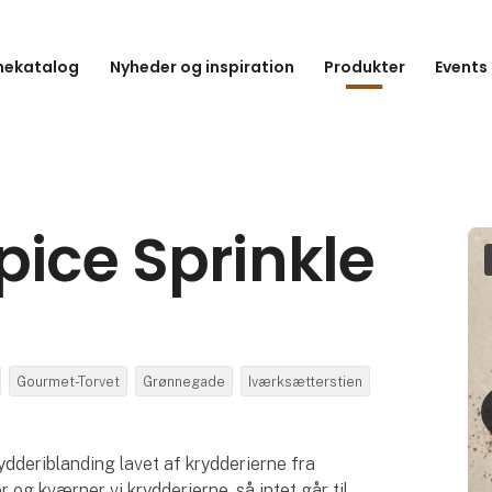
hekatalog
Nyheder og inspiration
Produkter
Events
pice Sprinkle
Gourmet-Torvet
Grønnegade
Iværksætterstien
ydderiblanding lavet af krydderierne fra
 og kværner vi krydderierne, så intet går til