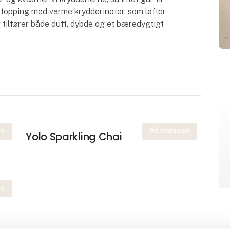
s topping med varme krydderinoter, som løfter
og tilfører både duft, dybde og et bæredygtigt
en
På messen
Yolo Sparkling Chai
en