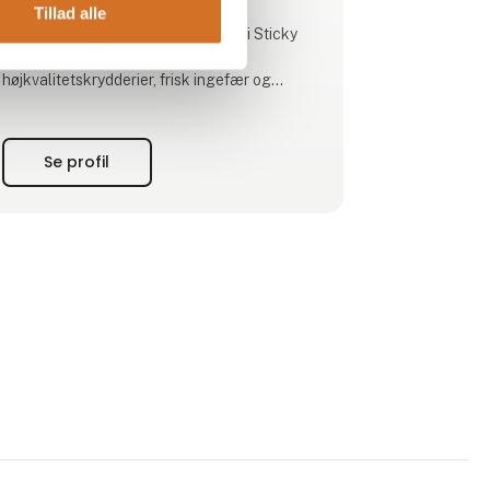
Tillad alle
Vores vigtigste produkt er Yolo Chai Sticky
Brew, en flydende chai lavet på syv
højkvalitetskrydderier, frisk ingefær og
rørsukker. Den gør det muligt for caféer at
servere en kompleks chai latte hurtigt og
konsistent – uden pulver. På få år er Yolo
Se profil
Chai gået fra 0 til omkring 50 caféer i
Danmark.
I produktionen opstod også Yolo Chai
Sprinkle, hvor krydderierne fra brygninge