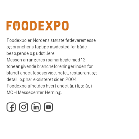
Foodexpo er Nordens største fødevaremesse
og branchens faglige mødested for både
besøgende og udstillere.
Messen arrangeres i samarbejde med 13
toneangivende brancheforeninger inden for
blandt andet foodservice, hotel, restaurant og
detail, og har eksisteret siden 2004.
Foodexpo afholdes hvert andet år, i lige år, i
MCH Messecenter Herning.
Facebook
Instagram
LinkedIn
YouTube