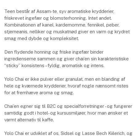
Teen består af Assam-te, syv aromatiske krydderier,
friskrevet ingefær og blomsterhonning. Intet andet.
Kombinationen af kanel, kardemomme, fennikel, peber,
stjerneanis, nelliker og muskatnød giver en varm og krydret
smag med dybde og kompleksitet.
Den flydende honning og friske ingefær binder
ingredienserne sammen og giver chai’en sin karakteristiske
“sticky” konsistens – fyldig, aromatisk og intens.
Yolo Chai er ikke pulver eller granulat, men en blanding af
hele og kværnede krydderier, hvoraf nogle nænsomt ristes
for at fremhæve aroma og smag.
Chai’en egner sig til B2C og specialforretninger - og fungerer
samtidig godt i hotel- og kursusmiljøer, hvor man ønsker et
varmt alternativ til kaffe.
Yolo Chai er udviklet af os, Sidsel og Lasse Bech Kiilerich, og