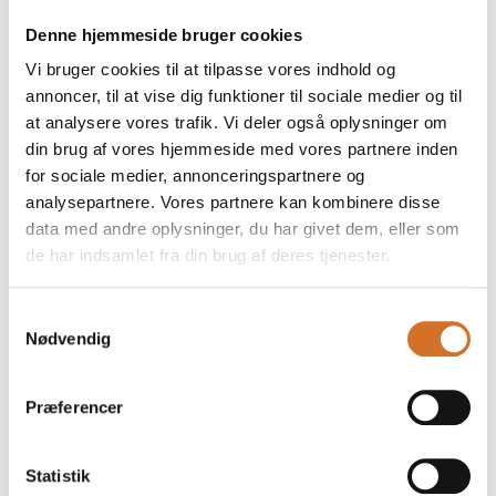
Denne hjemmeside bruger cookies
Vi bruger cookies til at tilpasse vores indhold og
På messen
Yolo Chai Sticky Brew
annoncer, til at vise dig funktioner til sociale medier og til
at analysere vores trafik. Vi deler også oplysninger om
din brug af vores hjemmeside med vores partnere inden
for sociale medier, annonceringspartnere og
På messen
analysepartnere. Vores partnere kan kombinere disse
Yolo Chai Spice Sprinkle
data med andre oplysninger, du har givet dem, eller som
de har indsamlet fra din brug af deres tjenester.
På messen
Samtykkevalg
Yolo Sparkling Chai
Nødvendig
Præferencer
Statistik
Foodexpo