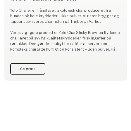
Yolo Chai er en håndlavet, økologisk chai produceret fra
bunden på hele krydderier – ikke pulver. Vi rister, brygger og
tapper selv i vores chai-risteri på Trøjborg i Aarhus.
Vores vigtigste produkt er Yolo Chai Sticky Brew, en flydende
chai lavet på syv højkvalitetskrydderier, frisk ingefær og
rørsukker. Den gør det muligt for caféer at servere en
kompleks chai latte hurtigt og konsistent – uden pulver. På få
år er Yolo Chai gået fra 0 til omkring 50 caféer i Danmark.
I produktionen opstod også Yolo Chai Sprinkle, hvor
Se profil
krydderierne fra brygninge