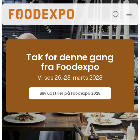
Søg
Tak for denne gang
fra Foodexpo
Vi ses 26.-28. marts 2028
Bliv udstiller på Foodexpo 2028