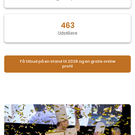
463
Udstillere
Få tilbud på en stand til 2028 og en gratis online
profil
Åb