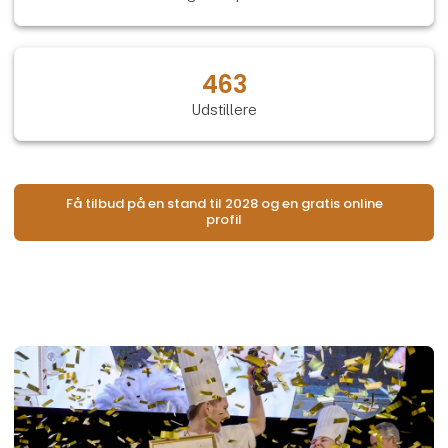
463
Udstillere
Få tilbud på en stand til 2028 og en gratis online
profil
Åb