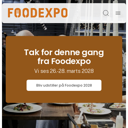
Søg
Tak for denne gang
fra Foodexpo
Vi ses 26.-28. marts 2028
Bliv udstiller på Foodexpo 2028