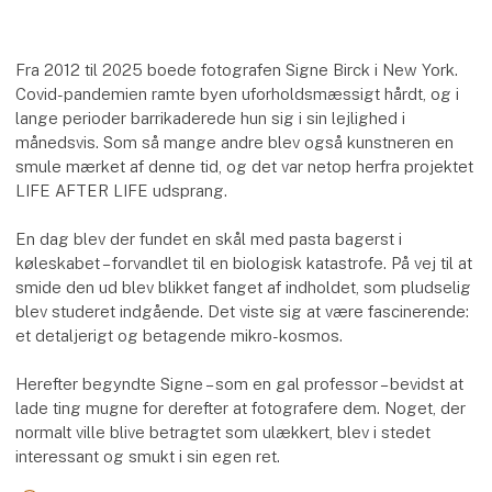
Fra 2012 til 2025 boede fotografen Signe Birck i New York.
Covid-pandemien ramte byen uforholdsmæssigt hårdt, og i
lange perioder barrikaderede hun sig i sin lejlighed i
månedsvis. Som så mange andre blev også kunstneren en
smule mærket af denne tid, og det var netop herfra projektet
LIFE AFTER LIFE udsprang.
En dag blev der fundet en skål med pasta bagerst i
køleskabet – forvandlet til en biologisk katastrofe. På vej til at
smide den ud blev blikket fanget af indholdet, som pludselig
blev studeret indgående. Det viste sig at være fascinerende:
et detaljerigt og betagende mikro-kosmos.
Herefter begyndte Signe – som en gal professor – bevidst at
lade ting mugne for derefter at fotografere dem. Noget, der
normalt ville blive betragtet som ulækkert, blev i stedet
interessant og smukt i sin egen ret.