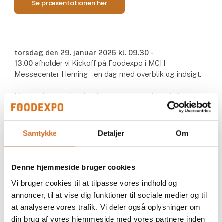
Se præsentationen her
torsdag den 29. januar 2026 kl. 09.30 -
13.00
afholder vi Kickoff på Foodexpo i MCH
Messecenter Herning – en dag med overblik og indsigt.
Med under to måneder til messestart guider vi dig, som
skal udstille på messen igennem alt det, du skal huske –
og giver dig konkrete tips til, hvordan du får mest muligt
ud af din deltagelse.
Samtykke
Detaljer
Om
Overvejer du at udstille på Foodexpo, men har du ikke
helt besluttet dig endnu, er du også velkommen til at
deltage.
Denne hjemmeside bruger cookies
Vi bruger cookies til at tilpasse vores indhold og
Du får blandt andet:
annoncer, til at vise dig funktioner til sociale medier og til
at analysere vores trafik. Vi deler også oplysninger om
Overblik over deadlines og praktiske opgaver
din brug af vores hjemmeside med vores partnere inden