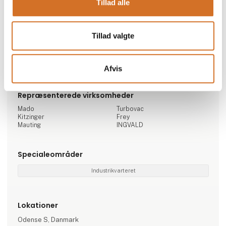
Tillad alle
Brands
Tillad valgte
MADO - lynhakker -
Turbovac - vakuumpakker
båndsave - mixergrinder
Frey - vakuumfylder
Kitzinger - kassevasker
ICO
Mauting - røganlæg
INGVALD
Afvis
Repræsenterede virksomheder
Mado
Turbovac
Kitzinger
Frey
Mauting
INGVALD
Specialeområder
Industrikvarteret
Lokationer
Odense S, Danmark