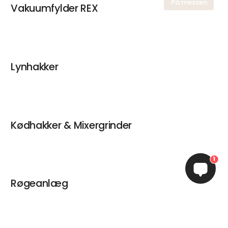
På messen
Vakuumfylder REX
Lynhakker
Kødhakker & Mixergrinder
1
Røgeanlæg
keyboard_arrow_up