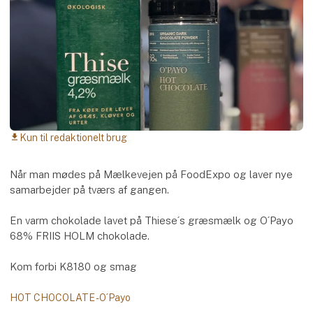
Kun til redaktionelt brug
download
Når man mødes på Mælkevejen på FoodExpo og laver nye
samarbejder på tværs af gangen.
En varm chokolade lavet på Thiese´s græsmælk og O´Payo
68% FRIIS HOLM chokolade.
Kom forbi K8180 og smag
HOT CHOCOLATE - O´Payo