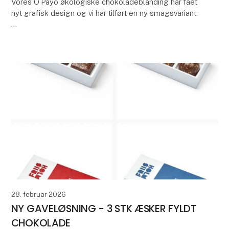
Vores O´Payo økologiske chokoladeblanding har fået
nyt grafisk design og vi har tilført en ny smagsvariant.
Nyheden INDIO ROJO Cardemom er lavet på vores
Indio Rojo 70% mørke chokolade og tilført
28. februar 2026
NY GAVELØSNING - 3 STK ÆSKER FYLDT
CHOKOLADE