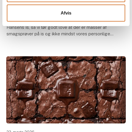
20. marts 2026
Is er godt - Is med Chokolade er bedre
Afvis
Vi udstiller på FOODEXPO 2026 med vores venner fra
Hansens Is, så vi tør godt love at der er masser af
smagsprøver på is og ikke mindst vores personlige
favoritter, nemlig is med chokolade.
Det er