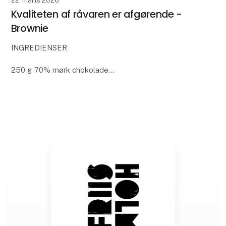
22. marts 2026
Kvaliteten af råvaren er afgørende -
Brownie
INGREDIENSER
250 g 70% mørk chokolade
250 g usaltet smør
475 g sukker
4 æg str. XL
225 g hvedemel
3 dl valnøddekerner, grovhakkede
FREMGANGSMÅDE
Smelt smør og chokolade over vandbad.