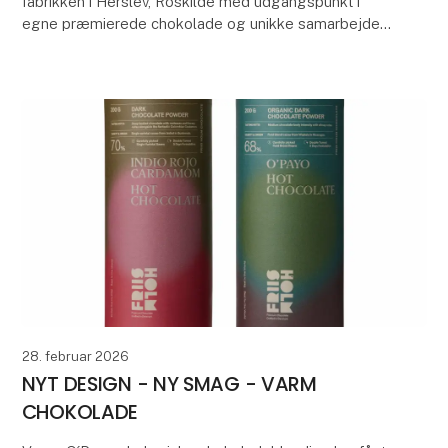
fabrikken i Herslev, Roskilde med udgangspunkt i
egne præmierede chokolade og unikke samarbejder
på smag eller sæsonens smage.
Samarbejder med Herslev B
28. februar 2026
NYT DESIGN - NY SMAG - VARM
CHOKOLADE