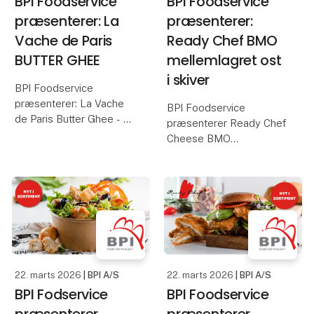
BPI Foodservice
BPI Foodservice
præsenterer: La
præsenterer:
Vache de Paris
Ready Chef BMO
BUTTER GHEE
mellemlagret ost
i skiver
BPI Foodservice
præsenterer: La Vache
BPI Foodservice
de Paris Butter Ghee - -
præsenterer Ready Chef
klareret smør med
Cheese BMO
intens smag.
mellemlagret
fastmodnet ost i skiver
Perfekt til ægte suacer,
med praktisk
søde desserter og
mellemlagspapir for
kager, hvor den tilfører
hurtig servering
en varm, rund smørsmag
og en sprød
BMO – bolle med ost. -
en dansk klassiker.
22. marts 2026
| BPI A/S
22. marts 2026
| BPI A/S
BMO mellemlagr
BPI Fodservice
BPI Foodservice
præsenterer
præsenterer