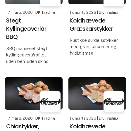
pakket i smarte
har et hav af
genlukkelige poser o
anvendelsesmuligheder.
17. marts 2026
| DK Trading
17. marts 2026
| DK Trading
Men ve
Stegt
Koldhævede
Kyllingeoverlår
Græskarstykker
BBQ
Rustikke surdejsstykker
med græskarkerner og
BBQ marineret stegt
fyldig smag
kyllingeoverlårsfilet
uden ben, uden skind
17. marts 2026
| DK Trading
17. marts 2026
| DK Trading
Chiastykker,
Koldhævede