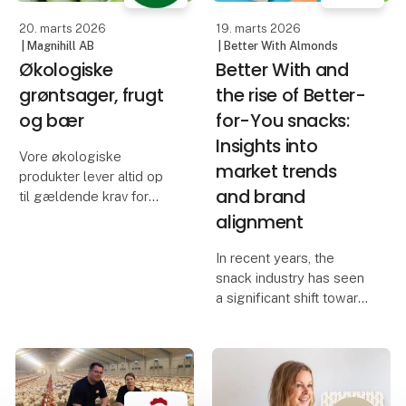
mo
20. marts 2026
19. marts 2026
| Magnihill AB
| Better With Almonds
Økologiske
Better With and
grøntsager, frugt
the rise of Better-
og bær
for-You snacks:
Insights into
Vore økologiske
market trends
produkter lever altid op
and brand
til gældende krav for
økologi, og til alle
alignment
varekontrakter
medfølger et ØKO
In recent years, the
certifikat, for eksempel
snack industry has seen
det svenske KRAV-
a significant shift toward
certifikat, som er et
healthier options, leading
udtryk for højeste k
to the emergence of the
"better-for-you"
category. These snacks
are designed to be more