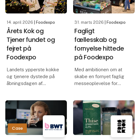
Fødevarebranchens
centrale mødested
samler b
14. april 2026
| Foodexpo
31. marts 2026
| Foodexpo
Årets Kok og
Fagligt
Tjener fundet og
fællesskab og
fejret på
fornyelse hittede
Foodexpo
på Foodexpo
Landets ypperste kokke
Med ambitionen om at
og tjenere dystede på
skabe en fornyet faglig
åbningsdagen af
messeoplevelse for
Foodexpo, der
både udstillere og
konkurrencemæssigt
besøgende bød
blandt andet også bød
Foodexpo i år på et nyt
på Danmarks Bedste
messekoncept.
Konditor og
Konceptet samlede
Danmarksmesterskabet
branchen i faglige
Case
i Mocktails. I det hele
fællesskaber fordelt på
taget bø
15 z