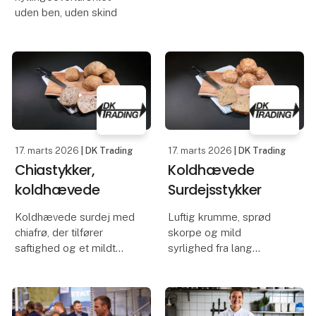
uden ben, uden skind
17. marts 2026
| DK Trading
17. marts 2026
| DK Trading
Chiastykker,
Koldhævede
koldhævede
Surdejsstykker
Koldhævede surdej med
Luftig krumme, sprød
chiafrø, der tilfører
skorpe og mild
saftighed og et mildt
syrlighed fra lang
nøddeagtigt strejf
koldhævning