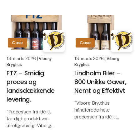
på den komplette
March 2026 at MCH
løsning var meget
Messecenter Herning in
konkurrencedygtig."
Denmark, visitors will
Jonna Broberg, Sjørup
have the opportunity to
Grou
explore food printing
technology presented
Case
Case
by IM
13. marts 2026
| Viborg
13. marts 2026
| Viborg
Bryghus
Bryghus
FTZ – Smidig
Lindholm Biler –
proces og
800 Unikke Gaver,
landsdækkende
Nemt og Effektivt
levering.
"Viborg Bryghus
håndterede hele
"Processen fra idé til
processen fra idé til
færdigt produkt var
forsendelse af 800
utroligsmidig. Viborg
gavekasser til vores
Bryghus tog hånd om alt
leasingkunder. Den høje
og leverede til aftalt tid.