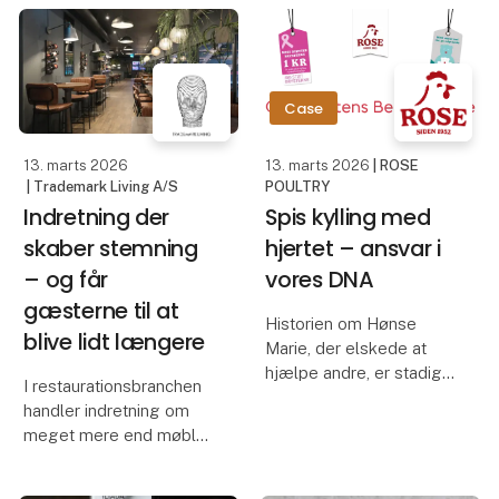
kvalitet i gaverne
Den landsdækkende
afspejler den oplevelse,
levering gav os
vi ønsker at give – og
fleksibilitet og tryghed –
det hele blev k
og prisen var konkurre
Case
13. marts 2026
13. marts 2026
| ROSE
| Trademark Living A/S
POULTRY
Indretning der
Spis kylling med
skaber stemning
hjertet – ansvar i
– og får
vores DNA
gæsterne til at
Historien om Hønse
blive lidt længere
Marie, der elskede at
hjælpe andre, er stadig
I restaurationsbranchen
dybt forankret i vores
handler indretning om
DNA hos Rose Poultry.
meget mere end møbler.
Derfor er vi stolte af at
Den rigtige atmosfære
indgå i en række
kan være med til at
samarbejder, hvor vi kan