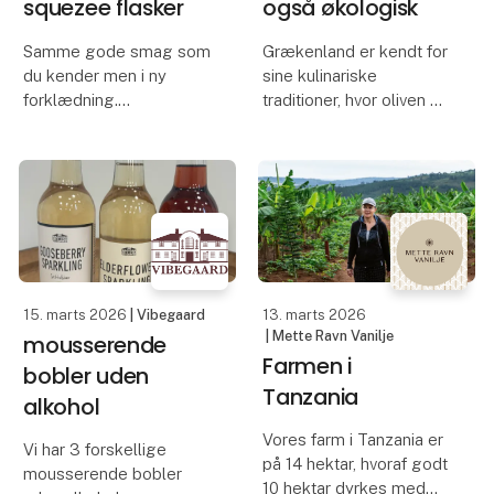
squezee flasker
også økologisk
Samme gode smag som
Grækenland er kendt for
du kender men i ny
sine kulinariske
forklædning.
traditioner, hvor oliven er
et af landets mest
Vi introducerer en
ikoniske ingredienser. En
spændende nyhed til
klassisk græsk
vores sortimentet: Den
olivenmix byder på en
velkendte ekstra jomfru
smagfuld oplevelse,
olivenolie i ny praktisk
hvor den velkendte
squeeze flaske. Flasken
mørke Kala
ligger god
15. marts 2026
| Vibegaard
13. marts 2026
| Mette Ravn Vanilje
mousserende
Farmen i
bobler uden
Tanzania
alkohol
Vores farm i Tanzania er
Vi har 3 forskellige
på 14 hektar, hvoraf godt
mousserende bobler
10 hektar dyrkes med