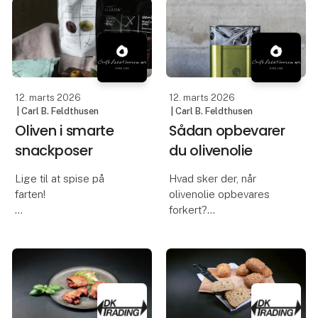
definere hele
støtte gode formål og
gæsteoplevelsen.
Materialer, belysning,
farver og detaljer spiller
sammen o
12. marts 2026
12. marts 2026
| Carl B. Feldthusen
| Carl B. Feldthusen
Oliven i smarte
Sådan opbevarer
snackposer
du olivenolie
Lige til at spise på
Hvad sker der, når
farten!
olivenolie opbevares
forkert?
Håndplukkede oliven fra
det græske fastland
Olivenolie er en fast del
med masser af smag og
af mange danskeres
bid. Samme enestående
køkken – og med god
kvalitet, som du kender
grund. Den er både
fra Feldthusen, men
sund, smager godt og