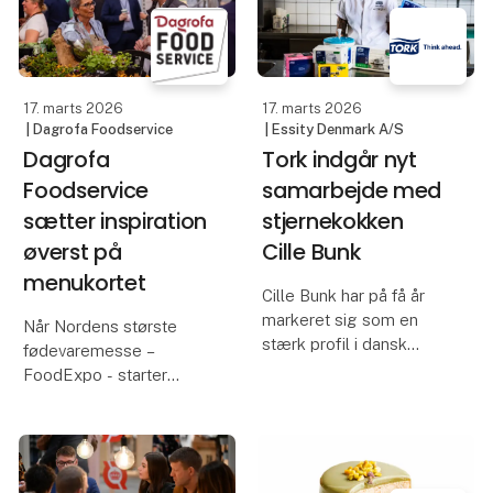
17. marts 2026
17. marts 2026
| Dagrofa Foodservice
| Essity Denmark A/S
Dagrofa
Tork indgår nyt
Foodservice
samarbejde med
sætter inspiration
stjernekokken
øverst på
Cille Bunk
menukortet
Cille Bunk har på få år
markeret sig som en
Når Nordens største
stærk profil i dansk
fødevaremesse –
gastronomi. Du kender
FoodExpo - starter
hende måske fra
søndag den 22. marts i
MasterChef og Go’
Herning, så kommer
morgen Danmark, og
Dagrofa Foodservice
samtidig er hun en del af
med ambitionen om at
kokkelandsholdet frem