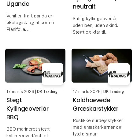
Uganda
neutralt
Vaniljen fra Uganda er
Saftig kyllingeoverlår,
økologisk og af sorten
uden ben, uden skind.
Planifolia.
Stegt og klar til
servering efter kort
Vaniljen er med sine
opvarmning.
kraftige noter af mørk
mælkechokolade,
smørfedme og intens
sødme a la tørrede
frugter særdeles god
sammen med solide
17. marts 2026
| DK Trading
17. marts 2026
| DK Trading
Stegt
Koldhævede
Kyllingeoverlår
Græskarstykker
BBQ
Rustikke surdejsstykker
med græskarkerner og
BBQ marineret stegt
fyldig smag
kyllingeoverlårsfilet