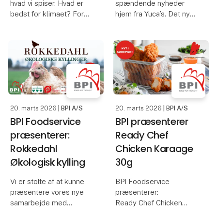
hvad vi spiser. Hvad er
spændende nyheder
bedst for klimaet? For
hjem fra Yuca’s. Det nye
vores sundhed? For
sortiment inkluderer
fremtiden? Men midt i
rødvinseddike,
alle de rigtige
hvidvinseddike,
spørgsmål har vi glemt
sherryeddike D.O.P.,
noget afgørende:
balsamico med figen,
smagen.
balsamico med hindbær,
balsamico glaze
For hvis ikke maden
20. marts 2026
| BPI A/S
20. marts 2026
| BPI A/S
BPI Foodservice
BPI præsenterer
præsenterer:
Ready Chef
Rokkedahl
Chicken Karaage
Økologisk kylling
30g
Vi er stolte af at kunne
BPI Foodservice
præsentere vores nye
præsenterer:
samarbejde med
Ready Chef Chicken
ROKKEDAHL!
Karaage -