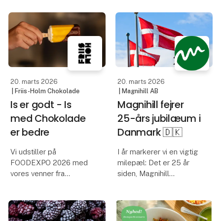
kyllingestykker af saftigt
BPI Foodservice
lårkød med sprød
præsenterer økologiske
overflade og en let
kyllinger fra Rokkedahl
krydret smagsprofil med
på Foodespo.
noter af ingefær og
hvidløg. Klar til brug
God trivsel giver bedre
efter let
20. marts 2026
20. marts 2026
kødkvalitet
| Friis-Holm Chokolade
| Magnihill AB
Is er godt - Is
Magnihill fejrer
Hos Rok
med Chokolade
25-års jubilæum i
er bedre
Danmark 🇩🇰
Vi udstiller på
I år markerer vi en vigtig
FOODEXPO 2026 med
milepæl: Det er 25 år
vores venner fra
siden, Magnihill
Hansens Is, så vi tør
etablerede sin
godt love at der er
tilstedeværelse i
masser af smagsprøver
Danmark.
på is og ikke mindst