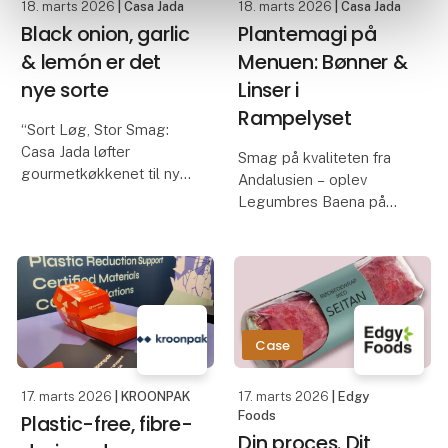
18. marts 2026
| Casa Jada
18. marts 2026
| Casa Jada
Black onion, garlic
Plantemagi på
& lemón er det
Menuen: Bønner &
nye sorte
Linser i
Rampelyset
“Sort Løg, Stor Smag:
Casa Jada løfter
Smag på kvaliteten fra
gourmetkøkkenet til nye
Andalusien – oplev
højder”
Legumbres Baena på
Casa Jada udvider
Foodexpo
sortimentet: Fra sort
hvidløg til det eksklusive
Når kvalitet og pris skal
sorte løg
gå hånd i hånd, er råvarer
Casa Jada har allerede
afgørende. På Foodexpo
markeret sig som en af
præsenterer Casa Jada
Case
Danm
et nøje udvalgt
sortiment fra
17. marts 2026
| KROONPAK
17. marts 2026
| Edgy
Foods
Plastic-free, fibre-
Din proces. Dit