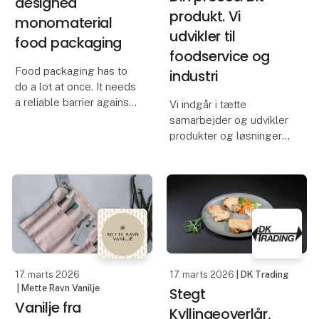
designed
produkt. Vi
monomaterial
udvikler til
food packaging
foodservice og
Food packaging has to
industri
do a lot at once. It needs
a reliable barrier against
Vi indgår i tætte
moisture, grease and
samarbejder og udvikler
external factors, while
produkter og løsninger
staying strong in use.
til foodservice og
Yet many conventional
industri. Fokus på smag
solutions still rely on
og kvalitet.
plastic co
Fx: har vi været med til at
udvikle: 7-Eeleven's
bedst sælgende wrap,
Bulows
17. marts 2026
17. marts 2026
| DK Trading
| Mette Ravn Vanilje
Stegt
Vanilje fra
Kyllingeoverlår,