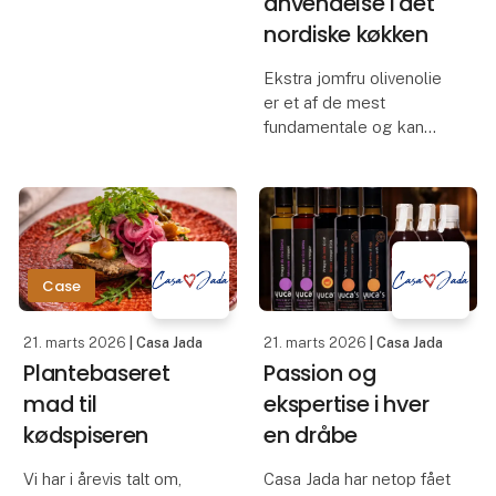
anvendelse i det
kollegiekøkken i Aarhus.
nordiske køkken
Ambitionen var enkel:
Mindre kemi, mere frugt.
Ekstra jomfru olivenolie
er et af de mest
Her ser du resultatet af
fundamentale og kan
en af vores allerf
samtidig være det mest
misforståede produkt i
danskernes daglige
køkken. Dens kvalitet,
smag og sundhedsværdi
afhænger i høj grad af,
Case
hvor
21. marts 2026
| Casa Jada
21. marts 2026
| Casa Jada
Plantebaseret
Passion og
mad til
ekspertise i hver
kødspiseren
en dråbe
Vi har i årevis talt om,
Casa Jada har netop fået