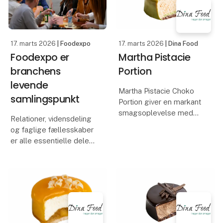
sætte madnørderi og
mod VM i 202
inspiration til
professionelle køkkener
øv
17. marts 2026
| Foodexpo
17. marts 2026
| Dina Food
Foodexpo er
Martha Pistacie
branchens
Portion
levende
Martha Pistacie Choko
samlingspunkt
Portion giver en markant
smagsoplevelse med
Relationer, vidensdeling
sin kombination af fyldig
og faglige fællesskaber
chokolade og aromatisk
er alle essentielle dele
pistacie. Den sprøde
af Foodexpo, der
bund og de fine
tilbyder
lag af chokolade,
fødevarebranchens
pistaciepasta og blød
forskellige faggrupper
mousse
at mødes, netværke og
spejle sig i hinanden.
Foodexpo finde