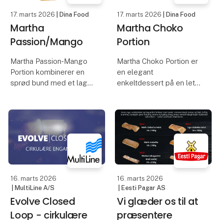
17. marts 2026
| Dina Food
17. marts 2026
| Dina Food
Martha
Martha Choko
Passion/Mango
Portion
Martha Passion‑Mango
Martha Choko Portion er
Portion kombinerer en
en elegant
sprød bund med et lag
enkeltdessert på en let
fyld af mango og
sprød bund, toppet med
passion, toppet med en
intens
blød og frugtaromatisk
chokoladeganache og
mousse. Den
en luftig mousse med
glacerede overflade
dyb kakaosmag. Den
giver et blankt og
blanke, glacerede
farveintensivt udtry
overflade giver et
indbydende og
16. marts 2026
16. marts 2026
| MultiLine A/S
| Eesti Pagar AS
Evolve Closed
Vi glæder os til at
Loop - cirkulære
præsentere