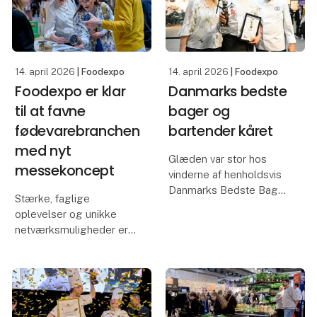
14. april 2026
| Foodexpo
14. april 2026
| Foodexpo
Foodexpo er klar
Danmarks bedste
til at favne
bager og
fødevarebranchen
bartender kåret
med nyt
Glæden var stor hos
messekoncept
vinderne af henholdsvis
Danmarks Bedste Bager
Stærke, faglige
og
oplevelser og unikke
Danmarksmesterskabet
netværksmuligheder er i
i Cocktails, der begge
vente for de besøgende
blev fundet og kåret på
på årets udgave af
dag to af Foodexpo,
Foodexpo, der samtidig
hvor flere prestigefyldte
byder på et nyt
priser blev uddel
messekoncept.