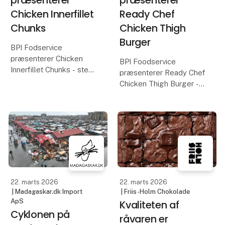
Chicken Innerfillet
Ready Chef
Chunks
Chicken Thigh
Burger
BPI Fodservice
præsenterer Chicken
BPI Foodservice
Innerfillet Chunks - stegt
præsenterer Ready Chef
inderfilet i 15 g stykker.
Chicken Thigh Burger -
crispy burger af lårkød
Saftige, stegte
125 g
inderfileter af
kyllingebryst i ensartede
Paneret kyllingeburger
stykker – klar til brug og
af saftigt og mørt
nemme at arbejde med.
kyllingeoverlår med en
let krydret, sprød
panering.
22. marts 2026
22. marts 2026
| Madagaskar.dk Import
| Friis-Holm Chokolade
Kom fo
ApS
Kvaliteten af
Cyklonen på
råvaren er