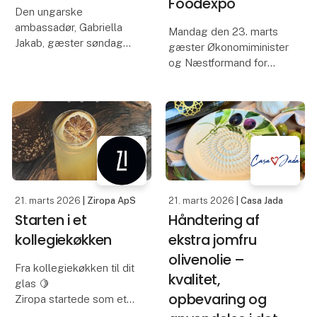
Foodexpo
Den ungarske
ambassadør, Gabriella
Mandag den 23. marts
Jakab, gæster søndag
gæster Økonomiminister
den 22. marts Foodexpo
og Næstformand for
i MCH Messecenter
Venstre, Stephanie Lose,
Herning.
Foodexpo.
Besøget starter med en
Her vil
guidet tur rundt på
Økonomiministeren
messen, hvorefter
overrække
Ambassadøren vil
førstepræmien i
besøge nogle
fagkonkurrencen
21. marts 2026
| Ziropa ApS
21. marts 2026
| Casa Jada
Danmarks Bedste Bager,
Starten i et
Håndtering af
afholdt
kollegiekøkken
ekstra jomfru
olivenolie –
Fra kollegiekøkken til dit
kvalitet,
glas 🍋
opbevaring og
Ziropa startede som et
eksperiment i et lille