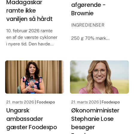
Madagaskar
afgørende -
ramte ikke
Brownie
vaniljen så hårdt
INGREDIENSER
10. februar 2026 ramte
en af de værste cykloner
250 g 70% mørk
i nyere tid. Den havde
chokolade
ekstremt påvirkning, ikke
250 g usaltet smør
kun på grund af styrken,
475 g sukker
men også fordi den
4 æg str. XL
ramte spot on på
225 g hvedemel
Toamasina, en af
3 dl valnøddekerner,
Madagaskars største
grovhakkede
byer.
FREMGANGSMÅDE
21. marts 2026
| Foodexpo
21. marts 2026
| Foodexpo
Ungarsk
Økonomiminister
Smelt smør og
chokolade over vandbad.
ambassadør
Stephanie Lose
gæster Foodexpo
besøger