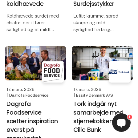
koldhævede
Surdejsstykker
Koldhævede surdej med
Luftig krumme, sprød
chiafrø, der tilfører
skorpe og mild
saftighed og et mildt
syrlighed fra lang
nøddeagtigt strejf
koldhævning
17. marts 2026
17. marts 2026
| Dagrofa Foodservice
| Essity Denmark A/S
Dagrofa
Tork indgår nyt
Foodservice
samarbejde med
1
sætter inspiration
stjernekokken
øverst på
Cille Bunk