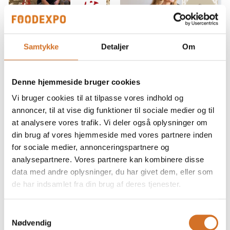
nutritious th
Case
19. marts 2026
| ROSE
19. marts 2026
Samtykke
Detaljer
Om
POULTRY
| Mette Ravn Vanilje
Kylling med
Mulighed for
hjertet begynder
master class i det
Denne hjemmeside bruger cookies
hos vores
eget
Vi bruger cookies til at tilpasse vores indhold og
producenter
køkken/bageri
annoncer, til at vise dig funktioner til sociale medier og til
at analysere vores trafik. Vi deler også oplysninger om
Hos ROSE handler god
Book en master class i
din brug af vores hjemmeside med vores partnere inden
kylling ikke kun om
dit eget køkken eller
for sociale medier, annonceringspartnere og
produktet på
bageri – oplagt, hvis du
analysepartnere. Vores partnere kan kombinere disse
tallerkenen. Det handler
har kolleger, der også
også om måden, det
gerne vil vide mere.
data med andre oplysninger, du har givet dem, eller som
bliver til på. Med vores 1-
de har indsamlet fra din brug af deres tjenester.
hertede kyllinger ønsker
Vi dykker ned i de
vi at tilbyde et valg, hvor
forskellige vaniljesorter
Samtykkevalg
dyrevelfærd, ansvarlig
og deres karakteristika
Nødvendig
og undersøger,