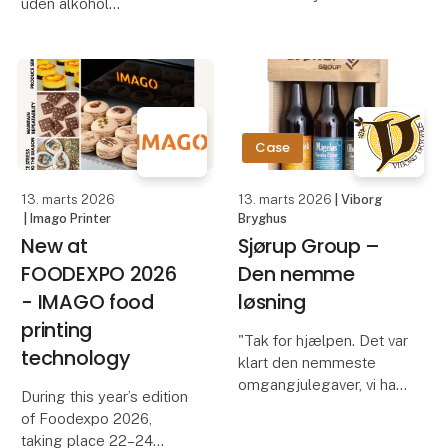
uden alkohol
vanilje. I alt har vi lidt
over 40.000 planter, som
1 med solbær
om få år vil producere
1 med stikkelsbær
20-30 tons grønne
1 med hyldeblomst
vaniljestænger. De bliver
til op mo
nyd et glas på terrassen
Case
en varm sommerdag
uden at blive tung i
13. marts 2026
13. marts 2026
| Viborg
hovedet
| Imago Printer
Bryghus
New at
Sjørup Group –
eller til
FOODEXPO 2026
Den nemme
- IMAGO food
løsning
printing
"Tak for hjælpen. Det var
technology
klart den nemmeste
omgangjulegaver, vi har
During this year’s edition
haft længe. Det tåler en
of Foodexpo 2026,
gentagelse 😊.Og prisen
taking place 22–24