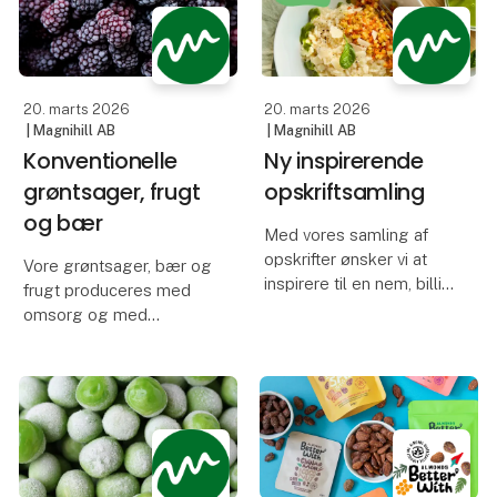
vores personlige
Det begyndte i år 2000,
favoritter, nemlig is med
da vi fik tilbuddet om at
chokolade.
overtage mærket
Scan*Agra. Det blev sta
20. marts 2026
20. marts 2026
Det er
| Magnihill AB
| Magnihill AB
Konventionelle
Ny inspirerende
grøntsager, frugt
opskriftsamling
og bær
Med vores samling af
opskrifter ønsker vi at
Vore grøntsager, bær og
inspirere til en nem, billig
frugt produceres med
og smagfuld måde at
omsorg og med
bruge frosne
udgangspunkt i hvert
planteprodukter i
produkts unikke krav til
madlavningen.
jordkvalitet, høstvilkår og
modningstilstand.
Uden at gå på
kompromis med
Vi leverer et bredt
kvaliteten.
sortiment af dybfrosne