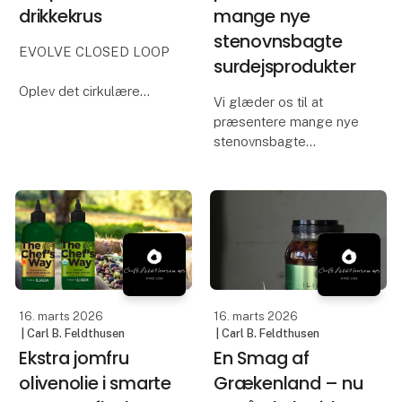
drikkekrus
mange nye
stenovnsbagte
EVOLVE CLOSED LOOP
surdejsprodukter
Oplev det cirkulære
Vi glæder os til at
koncept skræddersyet
præsentere mange nye
til festivaler, koncerter
stenovnsbagte
og events på Foodexpo.
surdejsprodukter samt
For første gang
et stort og lækkert
præsenterer vi offentligt
sortiment af desserter,
Evolve Closed Loop -
bake-off og brød –
den komplette cirkulære
udviklet med fokus på
l
høj kvalitet, smag og
løsninger, der f
16. marts 2026
16. marts 2026
| Carl B. Feldthusen
| Carl B. Feldthusen
Ekstra jomfru
En Smag af
olivenolie i smarte
Grækenland – nu