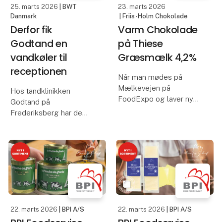
25. marts 2026
| BWT
23. marts 2026
Danmark
| Friis-Holm Chokolade
Derfor fik
Varm Chokolade
Godtand en
på Thiese
vandkøler til
Græsmælk 4,2%
receptionen
Når man mødes på
Mælkevejen på
Hos tandklinikken
FoodExpo og laver nye
Godtand på
samarbejder på tværs af
Frederiksberg har de
gangen.
fået en vandkøler fra
BWT i receptionen.
En varm chokolade lavet
Den nye vandkølers
på Thiese´s græsmælk
kølige og filtrerede vand
og O´Payo 68% FRIIS
er populær hos både
HOLM chokolade.
patienter og
medarbejdere.
Kom forbi K8180 og
smag
22. marts 2026
| BPI A/S
22. marts 2026
| BPI A/S
Har du en kl