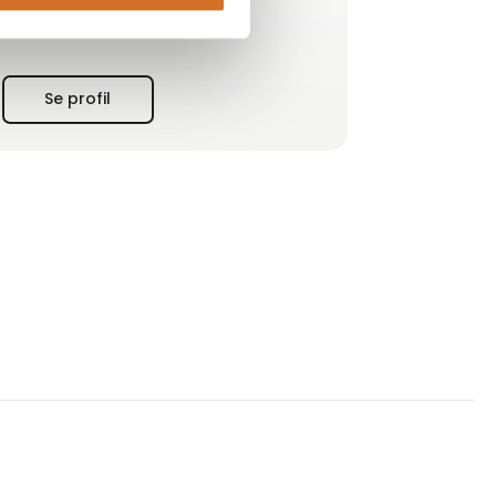
Vi producerer kvalitetsprodukter af korn og
bælgfrugter på vores egne møller i Danmark.
Med mere end 125 års erfaring i bagagen går
Se profil
vi også forrest og tilbyder innovative og
inspirerende produkter til både bageri,
detailhandel, industri og foodservice.