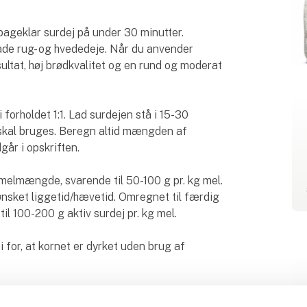
bageklar surdej på under 30 minutter.
åde rug- og hvededeje. Når du anvender
sultat, høj brødkvalitet og en rund og moderat
forholdet 1:1. Lad surdejen stå i 15-30
n skal bruges. Beregn altid mængden af
år i opskriften.
melmængde, svarende til 50-100 g pr. kg mel.
nsket liggetid/hævetid. Omregnet til færdig
til 100-200 g aktiv surdej pr. kg mel.
for, at kornet er dyrket uden brug af