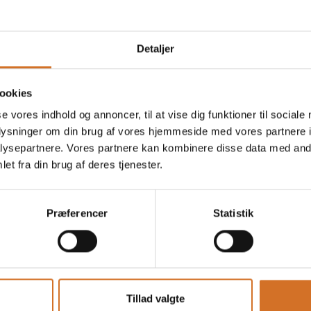
A/S
Detaljer
en
På messen
Grano Durum Fin Stærk
ookies
NaturAks (12,5 kg)
se vores indhold og annoncer, til at vise dig funktioner til sociale
oplysninger om din brug af vores hjemmeside med vores partnere i
ysepartnere. Vores partnere kan kombinere disse data med andr
et fra din brug af deres tjenester.
en
På messen
Øko Speltsur (1 kg)
Præferencer
Statistik
en
Tillad valgte