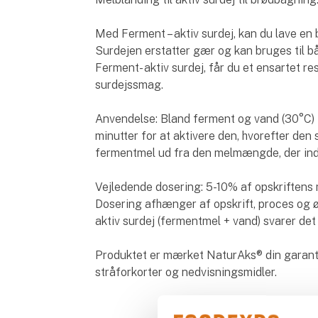
Med Ferment – aktiv surdej, kan du lave en 
Surdejen erstatter gær og kan bruges til b
Ferment- aktiv surdej, får du et ensartet re
surdejssmag.
Anvendelse: Bland ferment og vand (30°C) i 
minutter for at aktivere den, hvorefter de
fermentmel ud fra den melmængde, der indg
Vejledende dosering: 5-10% af opskriftens 
Dosering afhænger af opskrift, proces og ø
aktiv surdej (fermentmel + vand) svarer det 
Produktet er mærket NaturAks® din garanti 
stråforkorter og nedvisningsmidler.