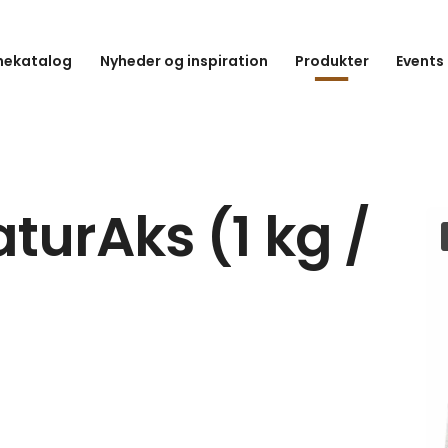
hekatalog
Nyheder og inspiration
Produkter
Events
turAks (1 kg /
.