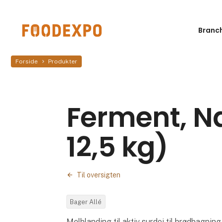
Branc
Forside
Produkter
Ferment, Na
12,5 kg)
Til oversigten
Bager Allé
Melblanding til aktiv surdej til brødbagning