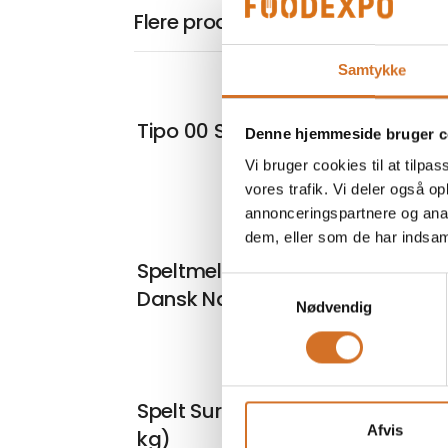
Flere produkter fra Valsemøllen 
Samtykke
På mess
Tipo 00 Strong W320 (12,5 kg)
Denne hjemmeside bruger c
Vi bruger cookies til at tilpas
vores trafik. Vi deler også 
annonceringspartnere og anal
dem, eller som de har indsaml
På mess
Speltmel Fuldkorn Stenformalet
Samtykkevalg
Dansk NaturAks (12,5 kg)
Nødvendig
På mess
Spelt Sur 10/90 NaturAks (12,5
Afvis
kg)