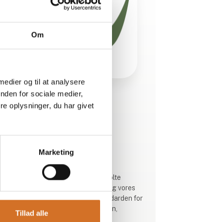
Om
 medier og til at analysere
nden for sociale medier,
Produktet er tilføjet af:
e oplysninger, du har givet
Valsemøllen A/S
DANSK HÅNDVÆRK OG STOLTE
MØLLETRADITIONER
Marketing
Siden 1899 har Valsemøllen været
bannerfører for den gode smag. Stolte
mølletraditioner, dansk håndværk og vores
bæredygtige udvikling sætter standarden for
alt, hvad vi gør – i respekt for marken,
Tillad alle
mennesker og miljøet.