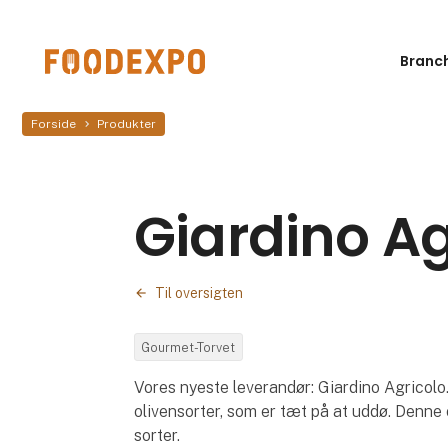
Branc
Forside
Produkter
Giardino Ag
Til oversigten
Gourmet-Torvet
Vores nyeste leverandør: Giardino Agricolo. 
olivensorter, som er tæt på at uddø. Denne 
sorter.