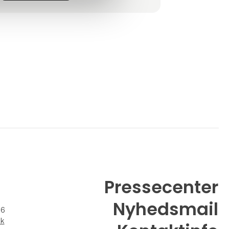
og har lave omkostninger, kan vi tilbyde
uovertrufne priser i forhold ti
Pressecenter
Nyhedsmail
26
dk