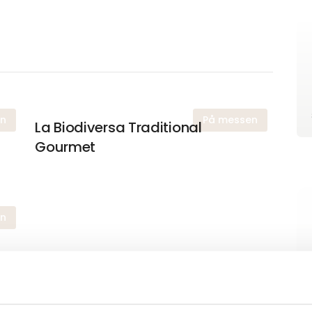
en
På messen
La Biodiversa Traditional
Gourmet
en