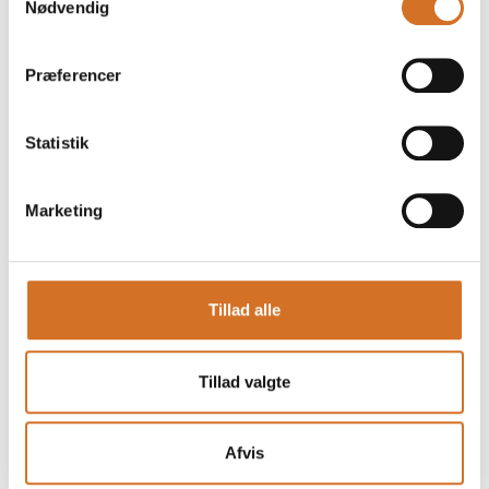
Nødvendig
r
Præferencer
Statistik
Marketing
Produktet er tilføjet af:
REDUCED
Tillad alle
REDUCED tilbyder dig naturlige og praktiske
smagsløsninger af høj kvalitet baseret på upcyclede
ingredienser fra fødevare- og landbrugsindustrien.
Tillad valgte
Vores produkter bruges dagligt i foodservice-sektoren og
fødevareindustrien og spænder fra smagsforstærkere,
fonder og koncentrater til færdiglavede supper og saucer.
Afvis