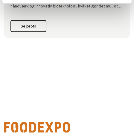
REDUCEDs mission er at reducere madspild gennem
håndværk og innovativ bioteknologi, hvilket gør det muligt
for os at fremstille produkter af høj kvalitet på
konkurrencedygtige vilkår. Vi hjælper vores partnere med at
reducere madspild ved at genanvende overskydende
Se profil
grøntsager, pr