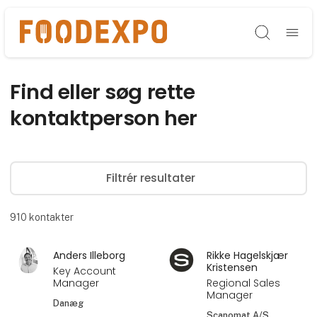
Søg
Find eller søg rette
kontaktperson her
Filtrér resultater
910
kontakter
Anders Illeborg
Rikke Hagelskjær
Kristensen
Key Account
Manager
Regional Sales
Manager
Danæg
Scanomat A/S