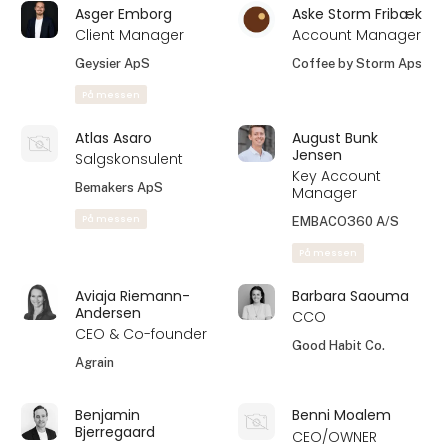
Asger Emborg
Aske Storm Fribæk
Client Manager
Account Manager
Geysier ApS
Coffee by Storm Aps
På messen
Atlas Asaro
August Bunk
Jensen
Salgskonsulent
Key Account
Bemakers ApS
Manager
På messen
EMBACO360 A/S
På messen
Aviaja Riemann-
Barbara Saouma
Andersen
CCO
CEO & Co-founder
Good Habit Co.
Agrain
Benjamin
Benni Moalem
Bjerregaard
CEO/OWNER