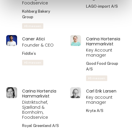
Foodservice
LAGO-import A/S
Kohberg Bakery
Group
På messen
Caner Atici
Carina Hortensia
Hammarkvist
Founder & CEO
Key Account
Fiddle´s
manager
På messen
Good Food Group
A/S
På messen
Carina Hortenzia
Carl Erik Larsen
Hammarkvist
Key account
Distriktschef,
manager
Sjælland &
Kryta A/S
Bornholm,
Foodservice
Royal Greenland A/S