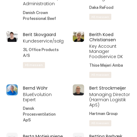
Administration
Daka ReFood
Danish Crown
På messen
Professional Beef
Berit Skovgaard
Berith Koed
Christiansen
Kundeservice/salg
Key Account
3L Office Products
Manager
A/S
Foodservice DK
På messen
Thise Mejeri Amba
På messen
Bernd Wöhr
Bert Strockmeijer
BlueEvolution
Managing Director
Expert
(Harman Logistik
ApS)
Dansk
Hartman Group
Procesventilation
ApS
På messen
Berta Motiejuniene
Bettina Rørbæk