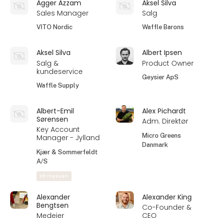
Agger Azzam
Aksel Silva
Sales Manager
Salg
VITO Nordic
Waffle Barons
Aksel Silva
Albert Ipsen
Salg &
Product Owner
kundeservice
Geysier ApS
Waffle Supply
Albert-Emil
Alex Pichardt
Sørensen
Adm. Direktør
Key Account
Micro Greens
Manager - Jylland
Danmark
Kjær & Sommerfeldt
A/S
På messen
Alexander
Alexander King
Bengtsen
Co-Founder &
Medejer
CEO