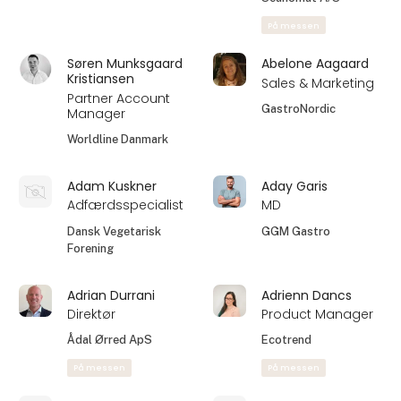
På messen
Søren Munksgaard
Abelone Aagaard
Kristiansen
Sales & Marketing
Partner Account
GastroNordic
Manager
Worldline Danmark
Adam Kuskner
Aday Garis
Adfærdsspecialist
MD
Dansk Vegetarisk
GGM Gastro
Forening
Adrian Durrani
Adrienn Dancs
Direktør
Product Manager
Ådal Ørred ApS
Ecotrend
På messen
På messen