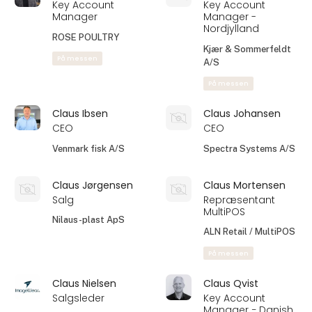
Key Account
Key Account
Manager
Manager -
Nordjylland
ROSE POULTRY
Kjær & Sommerfeldt
På messen
A/S
På messen
Claus Ibsen
Claus Johansen
CEO
CEO
Venmark fisk A/S
Spectra Systems A/S
Claus Jørgensen
Claus Mortensen
Salg
Repræsentant
MultiPOS
Nilaus-plast ApS
ALN Retail / MultiPOS
På messen
Claus Nielsen
Claus Qvist
Salgsleder
Key Account
Manager − Danish