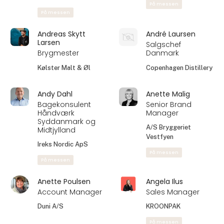
På messen
På messen
Andreas Skytt
André Laursen
Larsen
Salgschef
Brygmester
Danmark
Kølster Malt & Øl
Copenhagen Distillery
Andy Dahl
Anette Malig
Bagekonsulent
Senior Brand
Håndværk
Manager
Syddanmark og
A/S Bryggeriet
Midtjylland
Vestfyen
Ireks Nordic ApS
På messen
På messen
Anette Poulsen
Angela Ilus
Account Manager
Sales Manager
Duni A/S
KROONPAK
På messen