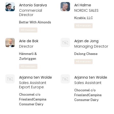
Antonio Saraiva
Ari Halme
Commercial
NORDIC SALES
Director
Kizable, LLC
Better With Almonds
På messen
På messen
Arie de Bok
Arjan de Jong
Director
Managing Director
Hämmerli &
DeJong Cheese
Zurbriggen
På messen
På messen
Arjanna ten Wolde
Arjanna ten Wolde
Sales Assistant
Sales Assistant
Export Europe
Chocomel c/o
Chocomel c/o
FrieslandCampina
FrieslandCampina
Consumer Dairy
Consumer Dairy