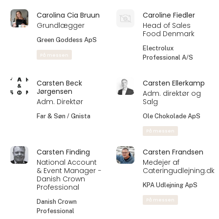
Carolina Cia Bruun
Caroline Fiedler
Grundlægger
Head of Sales
Food Denmark
Green Goddess ApS
Electrolux
På messen
Professional A/S
Carsten Beck
Carsten Ellerkamp
Jørgensen
Adm. direktør og
Adm. Direktør
Salg
Far & Søn / Gnista
Ole Chokolade ApS
På messen
Carsten Finding
Carsten Frandsen
National Account
Medejer af
& Event Manager −
Cateringudlejning.dk
Danish Crown
KPA Udlejning ApS
Professional
På messen
Danish Crown
Professional