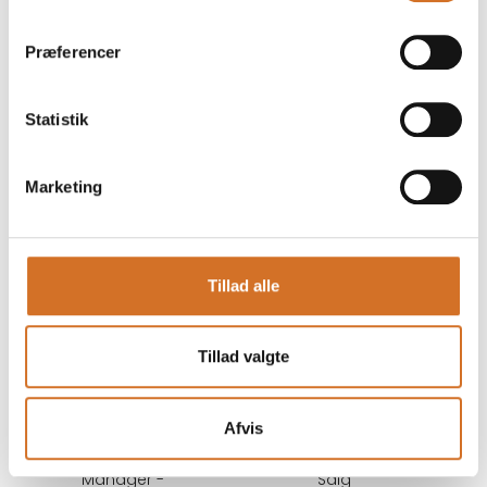
Key Account
Ejer
Manager -
Hedens Biavl
Jylland/Fyn/Sjælland
Præferencer
På messen
CPF Denmark A/S
På messen
Statistik
Brian Kaj Pedersen
Brian Nesgaard
Business director
Teamleader -
Marketing
Foodservice
Kryta A/S
Planets Pride A/S
På messen
Tillad alle
Britta Tarp
Callum Hare
Stifter og
Sales Executive
Produktansvarlig
Tillad valgte
Coffee by Storm Aps
Skarø Is
Afvis
Camilla Holder
Camilla Uhre
Pedersen
Key Account
Manager -
Salg