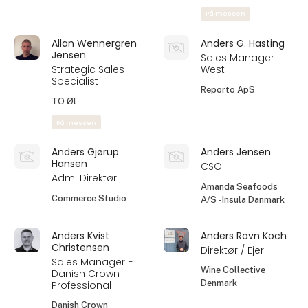
På messen
Allan Wennergren
Anders G. Hasting
Jensen
Sales Manager
Strategic Sales
West
Specialist
Reporto ApS
TO Øl
På messen
Anders Gjørup
Anders Jensen
Hansen
CSO
Adm. Direktør
Amanda Seafoods
Commerce Studio
A/S - Insula Danmark
Anders Kvist
Anders Ravn Koch
Christensen
Direktør / Ejer
Sales Manager −
Wine Collective
Danish Crown
Denmark
Professional
Danish Crown