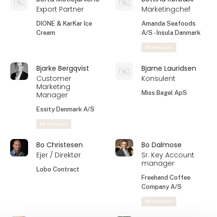
Export Partner
Marketingchef
DIONE & KarKar Ice
Amanda Seafoods
Cream
A/S - Insula Danmark
På messen
Bjarke Bergqvist
Bjarne Lauridsen
Customer
Konsulent
Marketing
Miss Bagel ApS
Manager
Essity Denmark A/S
På messen
Bo Christesen
Bo Dalmose
Ejer / Direktør
Sr. Key Account
manager
Lobo Contract
Freehand Coffee
Company A/S
På messen