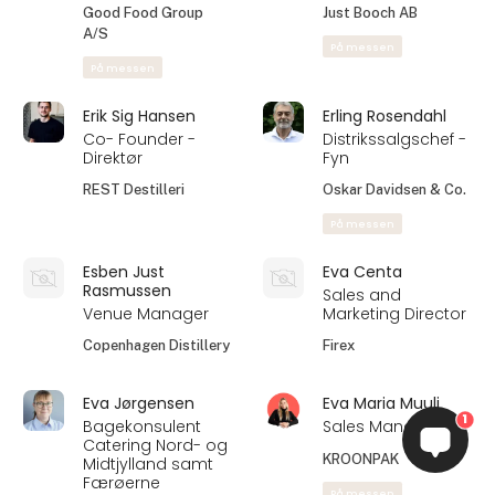
Good Food Group
Just Booch AB
A/S
På messen
På messen
Erik Sig Hansen
Erling Rosendahl
Co- Founder -
Distrikssalgschef -
Direktør
Fyn
REST Destilleri
Oskar Davidsen & Co.
På messen
Esben Just
Eva Centa
Rasmussen
Sales and
Venue Manager
Marketing Director
Copenhagen Distillery
Firex
Eva Jørgensen
Eva Maria Muuli
1
Bagekonsulent
Sales Manager
Catering Nord- og
KROONPAK
Midtjylland samt
Færøerne
På messen