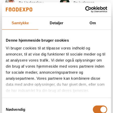
Bo Lindenskov
Bo Lydersen
Key Account
Salgsdirektør
Manager
Nemco Bageri &
Purezza
Konfekture
Samtykke
Detaljer
Om
På messen
På messen
Bo Nielsen
Bo Skyggelund
Denne hjemmeside bruger cookies
Sales Consultant
Direktør
Vi bruger cookies til at tilpasse vores indhold og
Sika Footwear A/S
Stellini Kaffe ApS
annoncer, til at vise dig funktioner til sociale medier og til
at analysere vores trafik. Vi deler også oplysninger om
Bo Steen
Bob Larsen
din brug af vores hjemmeside med vores partnere inden
Rasmussen
Markedsføring,
for sociale medier, annonceringspartnere og
Business
produktudvikling
Development
og kvalitet
analysepartnere. Vores partnere kan kombinere disse
Manager
data med andre oplysninger, du har givet dem, eller som
Krydr Aps
de har indsamlet fra din brug af deres tjenester.
Mette Munk Bake Off
På messen
Samtykkevalg
Brian Frederiksen
Brian Jeppesen
Nødvendig