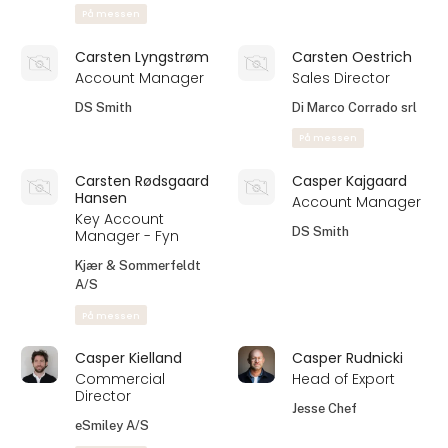
På messen
Carsten Lyngstrøm
Carsten Oestrich
Account Manager
Sales Director
DS Smith
Di Marco Corrado srl
På messen
Carsten Rødsgaard
Casper Kajgaard
Hansen
Account Manager
Key Account
DS Smith
Manager - Fyn
Kjær & Sommerfeldt
A/S
På messen
Casper Kielland
Casper Rudnicki
Commercial
Head of Export
Director
Jesse Chef
eSmiley A/S