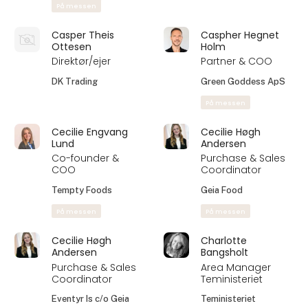
På messen
Casper Theis
Caspher Hegnet
Ottesen
Holm
Direktør/ejer
Partner & COO
DK Trading
Green Goddess ApS
På messen
Cecilie Engvang
Cecilie Høgh
Lund
Andersen
Co-founder &
Purchase & Sales
COO
Coordinator
Tempty Foods
Geia Food
På messen
På messen
Cecilie Høgh
Charlotte
Andersen
Bangsholt
Purchase & Sales
Area Manager
Coordinator
Teministeriet
Eventyr Is c/o Geia
Teministeriet