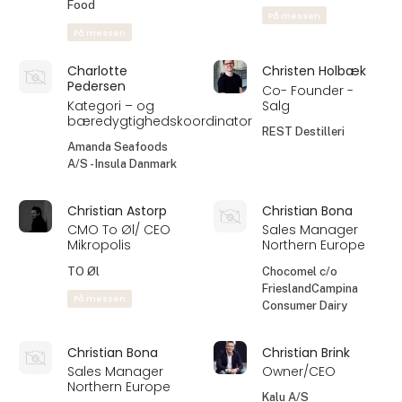
Food
På messen
På messen
Charlotte
Christen Holbæk
Pedersen
Co- Founder -
Kategori – og
Salg
bæredygtighedskoordinator
REST Destilleri
Amanda Seafoods
A/S - Insula Danmark
Christian Astorp
Christian Bona
CMO To Øl/ CEO
Sales Manager
Mikropolis
Northern Europe
TO Øl
Chocomel c/o
FrieslandCampina
På messen
Consumer Dairy
Christian Bona
Christian Brink
Sales Manager
Owner/CEO
Northern Europe
Kalu A/S