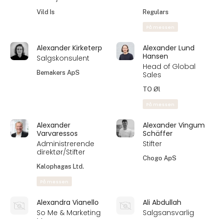
Vild Is
Regulars
På messen
Alexander Kirketerp
Alexander Lund
Hansen
Salgskonsulent
Head of Global
Bemakers ApS
Sales
TO Øl
På messen
Alexander
Alexander Vingum
Varvaressos
Schäffer
Administrerende
Stifter
direktør/Stifter
Chogo ApS
Kalophagas Ltd.
På messen
Alexandra Vianello
Ali Abdullah
So Me & Marketing
Salgsansvarlig