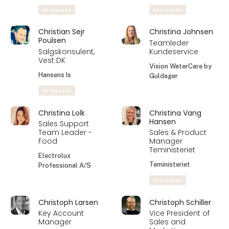
På messen
På messen
Christian Sejr
Christina Johnsen
Poulsen
Teamleder
Salgskonsulent,
Kundeservice
Vest DK
Vision WaterCare by
Hansens Is
Guldager
På messen
Christina Lolk
Christina Vang
Hansen
Sales Support
Team Leader -
Sales & Product
Food
Manager
Teministeriet
Electrolux
Teministeriet
Professional A/S
På messen
Christoph Larsen
Christoph Schiller
Key Account
Vice President of
Manager
Sales and