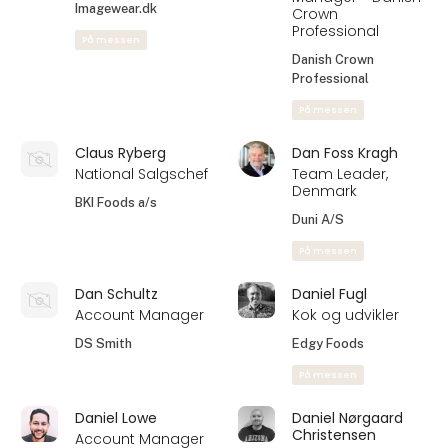
Imagewear.dk
Crown
Professional
På messen
Danish Crown
Professional
På messen
Claus Ryberg
Dan Foss Kragh
National Salgschef
Team Leader,
Denmark
BKI Foods a/s
Duni A/S
På messen
Dan Schultz
Daniel Fugl
Account Manager
Kok og udvikler
DS Smith
Edgy Foods
På messen
Daniel Lowe
Daniel Nørgaard
Christensen
Account Manager