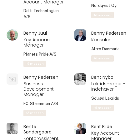
Account Manager
Nordqvist Oy
Delfi Technologies
På messen
A/S
Benny Juul
Benny Pedersen
Key Account
Konsulent
Manager
Altro Danmark
Planets Pride A/S
På messen
På messen
Benny Pedersen
Bent Nybo
Business
Lakridsmager -
Development
Indehaver
Manager
Solrød Lakrids
FC-Strømmen A/S
På messen
På messen
Bente
Berit Bilde
Søndergaard
Key Account
Kontorassistent,
Manager