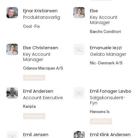
Ejnar Kristiansen
Else
Produktansvarlig
Key Account
Manager
Cool - Fix
Bæchs Conditori
Else Christensen
Emanuele Iezzi
Key Account
Gelato Manager
Manager
Nic - Denmark A/S
Odense Marcipan A/S
På messen
Emil Andersen
Emil Fonager Løvbo
Account Executive
Salgskonsulent-
Fyn
Kanpla
Hansens Is
På messen
På messen
Emil Jensen
Emil Klink Andersen