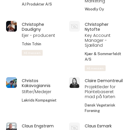
Marketing
AJ Produkter A/S
Woodly Oy
Christophe
Christopher
Daudigny
Nytofte
Ejer - producent
Key Account
Manager -
Tchin Tchin
Sjælland
På messen
Kjær & Sommerfeldt
A/S
På messen
Christos
Claire Demontreuil
Kakavogiannis
Projektleder for
Stifter/Medejer
Plantebaseret
mad på farten
Lakrids Kompagniet
Dansk Vegetarisk
Forening
Claus Engstrøm
Claus Esmark