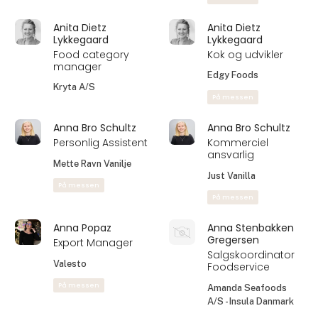
Anita Dietz
Anita Dietz
Lykkegaard
Lykkegaard
Food category
Kok og udvikler
manager
Edgy Foods
Kryta A/S
På messen
Anna Bro Schultz
Anna Bro Schultz
Personlig Assistent
Kommerciel
ansvarlig
Mette Ravn Vanilje
Just Vanilla
På messen
På messen
Anna Popaz
Anna Stenbakken
Gregersen
Export Manager
Salgskoordinator
Valesto
Foodservice
På messen
Amanda Seafoods
A/S - Insula Danmark