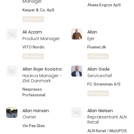
Manager
Ahaaa Engros ApS
Kasper & Co. ApS
På messen
Ali Azzam
Allan
Product Manager
Ejer
VITO Nordic
Fluenet.dk
På messen
På messen
Allan Bojer Kooistra
Allan Gade
Horeca Manager -
Servicechef
Øst Danmark
FC-Strømmen A/S
Nespresso
På messen
Professional
Allan Hansen
Allan Nielsen
Owner
Repræsentant ALN
Retail
Vin Paa Glas
ALN Retail / MultiPOS