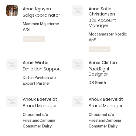
Anne Nguyen
Anne Sofie
Christiansen
Salgskoordinator
B2B Account
Mammen Mejerierne
Manager
A/S
Moccamaster Nordic
På messen
ApS
På messen
Anne Winter
Annie Clinton
Exhibition Support
PackRight
Designer
Dutch Pavilion c/o
DS Smith
Export Partner
Anouk Baerveldt
Anouk Baerveldt
Brand Manager
Brand Manager
Chocomel c/o
Chocomel c/o
FrieslandCampina
FrieslandCampina
Consumer Dairy
Consumer Dairy