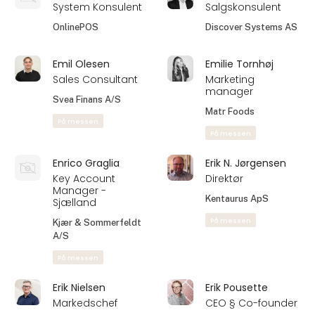
System Konsulent
Salgskonsulent
OnlinePOS
Discover Systems AS
Emil Olesen
Emilie Tornhøj
Sales Consultant
Marketing
manager
Svea Finans A/S
Matr Foods
På messen
På messen
Enrico Graglia
Erik N. Jørgensen
Key Account
Direktør
Manager -
Kentaurus ApS
Sjælland
På messen
Kjær & Sommerfeldt
A/S
På messen
Erik Nielsen
Erik Pousette
Markedschef
CEO § Co-founder