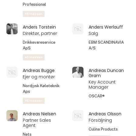
Professional
På messen
Anders Torstein
Anders Werlauff
Direktør, partner
Salg
Drikkevareservice
EBM SCANDINAVIA
ApS
A/S
På messen
Andreas Bugge
Andreas Duncan
Gram
Ejer og montør
Key Account
Nordjysk Køleteknik
Manager
Aps
OSCAR®
På messen
Andreas Nielsen
Andreas Olsson
Partner Sales
Försäljning
Agent
Culina Products
Nets