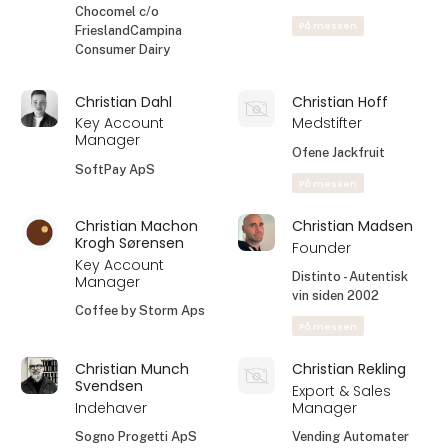
Chocomel c/o
På messen
FrieslandCampina
Consumer Dairy
Christian Dahl
Christian Hoff
Key Account
Medstifter
Manager
Ofene Jackfruit
SoftPay ApS
På messen
Christian Machon
Christian Madsen
Krogh Sørensen
Founder
Key Account
Distinto - Autentisk
Manager
vin siden 2002
Coffee by Storm Aps
På messen
Christian Munch
Christian Rekling
Svendsen
Export & Sales
Indehaver
Manager
Sogno Progetti ApS
Vending Automater