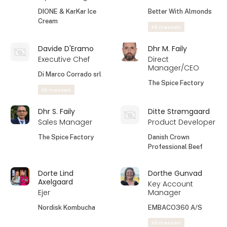
DIONE & KarKar Ice
Better With Almonds
Cream
På messen
Davide D'Eramo
Dhr M. Faily
Executive Chef
Direct
Manager/CEO
Di Marco Corrado srl
The Spice Factory
På messen
Dhr S. Faily
Ditte Strømgaard
Sales Manager
Product Developer
The Spice Factory
Danish Crown
Professional Beef
Dorte Lind
Dorthe Gunvad
Axelgaard
Key Account
Ejer
Manager
Nordisk Kombucha
EMBACO360 A/S
På messen