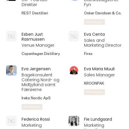
System Konsulent
Salgskonsulent
OnlinePOS
Discover Systems AS
Emil Olesen
Emilie Tornhøj
Sales Consultant
Marketing
manager
Svea Finans A/S
Matr Foods
På messen
På messen
Enrico Graglia
Erik N. Jørgensen
Key Account
Direktør
Manager -
Kentaurus ApS
Sjælland
På messen
Kjær & Sommerfeldt
A/S
På messen
Erik Nielsen
Erik Pousette
Markedschef
CEO § Co-founder