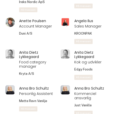
På messen
På messen
Andreas Skytt
André Laursen
Larsen
Salgschef
Brygmester
Danmark
Kølster Malt & Øl
Copenhagen Distillery
Andy Dahl
Anette Malig
Bagekonsulent
Senior Brand
Håndværk
Manager
Syddanmark og
A/S Bryggeriet
Midtjylland
Vestfyen
Ireks Nordic ApS
På messen
På messen
Anette Poulsen
Angela Ilus
Account Manager
Sales Manager
Duni A/S
KROONPAK
På messen