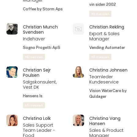
Chocomel c/o
På messen
FrieslandCampina
Consumer Dairy
Christian Dahl
Christian Hoff
Key Account
Medstifter
Manager
Ofene Jackfruit
SoftPay ApS
På messen
Christian Machon
Christian Madsen
Krogh Sørensen
Founder
Key Account
Distinto - Autentisk
Manager
vin siden 2002
Coffee by Storm Aps
På messen
Christian Munch
Christian Rekling
Svendsen
Export & Sales
Indehaver
Manager
Sogno Progetti ApS
Vending Automater