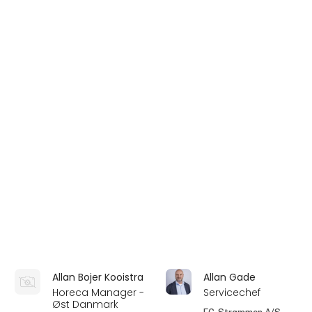
Vild Is
Regulars
På messen
Alexander Kirketerp
Alexander Lund
Hansen
Salgskonsulent
Head of Global
Bemakers ApS
Sales
TO Øl
På messen
Alexander
Alexander Vingum
Varvaressos
Schäffer
Administrerende
Stifter
direktør/Stifter
Chogo ApS
Kalophagas Ltd.
På messen
Alexandra Vianello
Ali Abdullah
So Me & Marketing
Salgsansvarlig