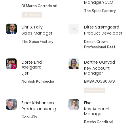
Product
AK Techotel A/S
Developer,
Product
Development
Danish Crown
Professional Beef
Daniel Shee
Danni Vallentin
Foodservice
Tekniker
Business Manager
Kasper & Co. ApS
Lactalis Foodservice
På messen
Danny Rod
Danny Turchi
Key Account
Regional Manager
Manager
Nordic
AJ Produkter A/S
viva.com
Darija Griciuniene
David Carvalho
Export Manager
Founder and CEO