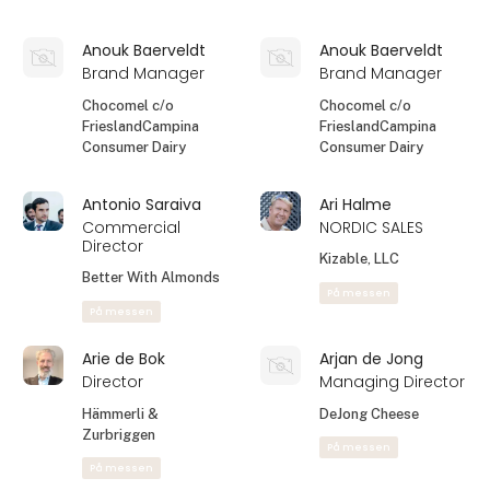
Anne Nguyen
Anne Sofie
Christiansen
Salgskoordinator
B2B Account
Mammen Mejerierne
Manager
A/S
Moccamaster Nordic
På messen
ApS
På messen
Anne Winter
Annie Clinton
Exhibition Support
PackRight
Designer
Dutch Pavilion c/o
DS Smith
Export Partner
Anouk Baerveldt
Anouk Baerveldt
Brand Manager
Brand Manager
Chocomel c/o
Chocomel c/o
FrieslandCampina
FrieslandCampina
Consumer Dairy
Consumer Dairy