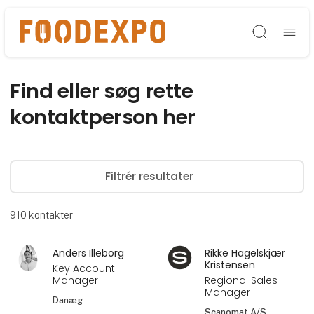
Søg
Find eller søg rette
kontaktperson her
Filtrér resultater
910
kontakter
Anders Illeborg
Rikke Hagelskjær
Kristensen
Key Account
Manager
Regional Sales
Manager
Danæg
Scanomat A/S