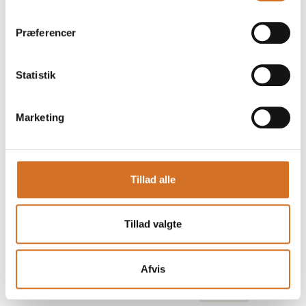
Key Account
Ejer
Manager -
Hedens Biavl
Jylland/Fyn/Sjælland
Præferencer
På messen
CPF Denmark A/S
På messen
Statistik
Brian Kaj Pedersen
Brian Nesgaard
Business director
Teamleader -
Marketing
Foodservice
Kryta A/S
Planets Pride A/S
På messen
Tillad alle
Britta Tarp
Callum Hare
Stifter og
Sales Executive
Produktansvarlig
Tillad valgte
Coffee by Storm Aps
Skarø Is
Afvis
Camilla Holder
Camilla Uhre
Pedersen
Key Account
Manager -
Salg