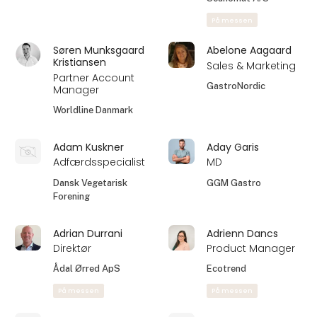
På messen
Søren Munksgaard
Abelone Aagaard
Kristiansen
Sales & Marketing
Partner Account
GastroNordic
Manager
Worldline Danmark
Adam Kuskner
Aday Garis
Adfærdsspecialist
MD
Dansk Vegetarisk
GGM Gastro
Forening
Adrian Durrani
Adrienn Dancs
Direktør
Product Manager
Ådal Ørred ApS
Ecotrend
På messen
På messen