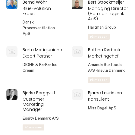
Administration
Daka ReFood
Danish Crown
På messen
Professional Beef
Berit Skovgaard
Berith Koed
Christiansen
Kundeservice/salg
Key Account
3L Office Products
Manager
A/S
Foodservice DK
På messen
Thise Mejeri Amba
På messen
Bernd Wöhr
Bert Strockmeijer
BlueEvolution
Managing Director
Expert
(Harman Logistik
ApS)
Dansk
Hartman Group
Procesventilation
ApS
På messen
Berta Motiejuniene
Bettina Rørbæk