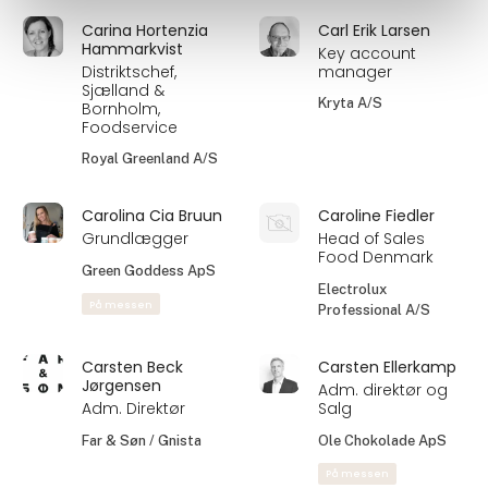
Foodservice
LAGO-import A/S
Kohberg Bakery
Group
På messen
Caner Atici
Carina Hortensia
Hammarkvist
Founder & CEO
Key Account
Fiddle´s
manager
På messen
Good Food Group
A/S
På messen
Carina Hortenzia
Carl Erik Larsen
Hammarkvist
Key account
Distriktschef,
manager
Sjælland &
Kryta A/S
Bornholm,
Foodservice
Royal Greenland A/S