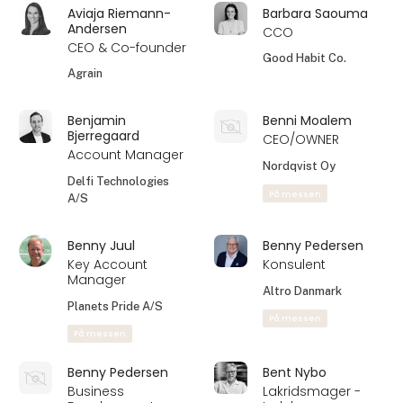
Asger Emborg
Aske Storm Fribæk
Client Manager
Account Manager
Geysier ApS
Coffee by Storm Aps
På messen
Atlas Asaro
August Bunk
Jensen
Salgskonsulent
Key Account
Bemakers ApS
Manager
På messen
EMBACO360 A/S
På messen
Aviaja Riemann-
Barbara Saouma
Andersen
CCO
CEO & Co-founder
Good Habit Co.
Agrain
Benjamin
Benni Moalem
Bjerregaard
CEO/OWNER