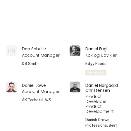
Key Account
Key Account
Manager
Manager -
Nordjylland
ROSE POULTRY
Kjær & Sommerfeldt
På messen
A/S
På messen
Claus Ibsen
Claus Johansen
CEO
CEO
Venmark fisk A/S
Spectra Systems A/S
Claus Jørgensen
Claus Mortensen
Salg
Repræsentant
MultiPOS
Nilaus-plast ApS
ALN Retail / MultiPOS
På messen
Claus Nielsen
Claus Qvist
Salgsleder
Key Account
Manager − Danish