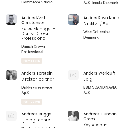
På messen
Allan Wennergren
Anders G. Hasting
Jensen
Sales Manager
Strategic Sales
West
Specialist
Reporto ApS
TO Øl
På messen
Anders Gjørup
Anders Jensen
Hansen
CSO
Adm. Direktør
Amanda Seafoods
Commerce Studio
A/S - Insula Danmark
Anders Kvist
Anders Ravn Koch
Christensen
Direktør / Ejer
Sales Manager −
Wine Collective
Danish Crown
Denmark
Professional
Danish Crown