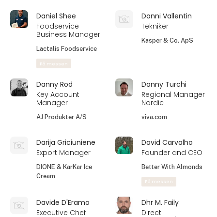
Imagewear.dk
Crown
Professional
På messen
Danish Crown
Professional
På messen
Claus Ryberg
Dan Foss Kragh
National Salgschef
Team Leader,
Denmark
BKI Foods a/s
Duni A/S
På messen
Dan Schultz
Daniel Fugl
Account Manager
Kok og udvikler
DS Smith
Edgy Foods
På messen
Daniel Lowe
Daniel Nørgaard
Christensen
Account Manager