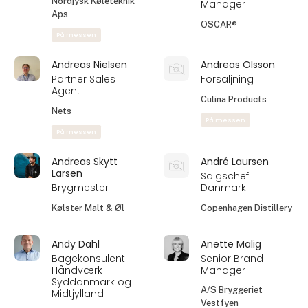
Professional
På messen
Anders Torstein
Anders Werlauff
Direktør, partner
Salg
Drikkevareservice
EBM SCANDINAVIA
ApS
A/S
På messen
Andreas Bugge
Andreas Duncan
Gram
Ejer og montør
Key Account
Nordjysk Køleteknik
Manager
Aps
OSCAR®
På messen
Andreas Nielsen
Andreas Olsson
Partner Sales
Försäljning
Agent
Culina Products
Nets