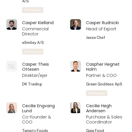
På messen
Carsten Lyngstrøm
Carsten Oestrich
Account Manager
Sales Director
DS Smith
Di Marco Corrado srl
På messen
Carsten Rødsgaard
Casper Kajgaard
Hansen
Account Manager
Key Account
DS Smith
Manager - Fyn
Kjær & Sommerfeldt
A/S
På messen
Casper Kielland
Casper Rudnicki
Commercial
Head of Export
Director
Jesse Chef
eSmiley A/S