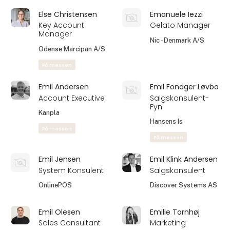
DIONE & KarKar Ice
Better With Almonds
Cream
På messen
Davide D'Eramo
Dhr M. Faily
Executive Chef
Direct
Manager/CEO
Di Marco Corrado srl
The Spice Factory
På messen
Dhr S. Faily
Ditte Strømgaard
Sales Manager
Product Developer
The Spice Factory
Danish Crown
Professional Beef
Dorte Lind
Dorthe Gunvad
Axelgaard
Key Account
Ejer
Manager
Nordisk Kombucha
EMBACO360 A/S
På messen