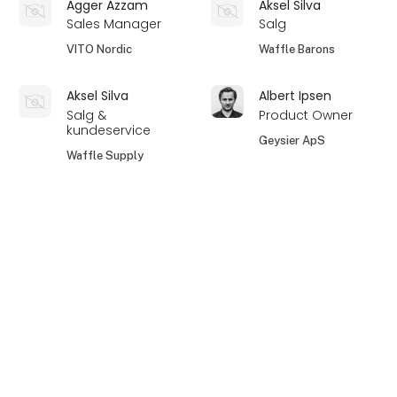
Agger Azzam
Aksel Silva
Sales Manager
Salg
VITO Nordic
Waffle Barons
Aksel Silva
Albert Ipsen
Salg &
Product Owner
kundeservice
Geysier ApS
Waffle Supply
Albert-Emil
Alex Pichardt
Sørensen
Adm. Direktør
Key Account
Micro Greens
Manager - Jylland
Danmark
Kjær & Sommerfeldt
A/S
På messen
Alexander
Alexander King
Bengtsen
Co-Founder &
Medejer
CEO