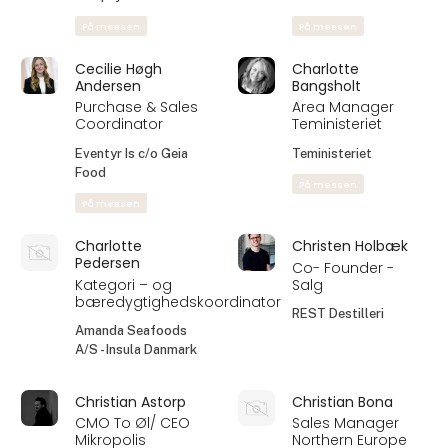
På messen
Casper Theis
Caspher Hegnet
Ottesen
Holm
Direktør/ejer
Partner & COO
DK Trading
Green Goddess ApS
På messen
Cecilie Engvang
Cecilie Høgh
Lund
Andersen
Co-founder &
Purchase & Sales
COO
Coordinator
Tempty Foods
Geia Food
På messen
På messen
Cecilie Høgh
Charlotte
Andersen
Bangsholt
Purchase & Sales
Area Manager
Coordinator
Teministeriet
Eventyr Is c/o Geia
Teministeriet