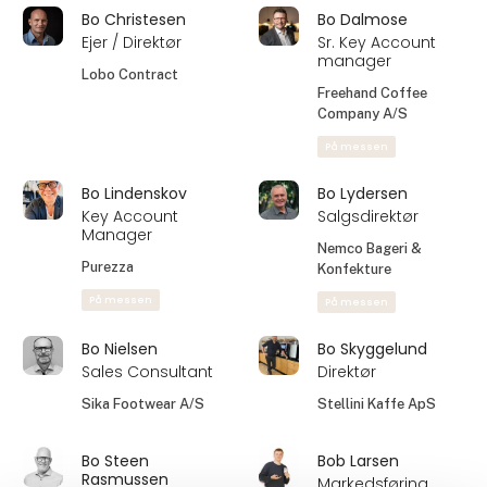
Export Partner
Marketingchef
DIONE & KarKar Ice
Amanda Seafoods
Cream
A/S - Insula Danmark
På messen
Bjarke Bergqvist
Bjarne Lauridsen
Customer
Konsulent
Marketing
Miss Bagel ApS
Manager
Essity Denmark A/S
På messen
Bo Christesen
Bo Dalmose
Ejer / Direktør
Sr. Key Account
manager
Lobo Contract
Freehand Coffee
Company A/S
På messen