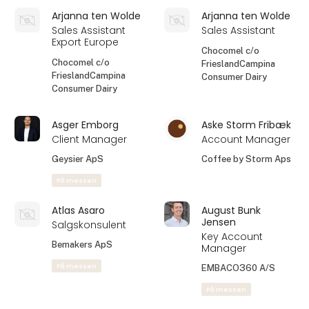
Antonio Saraiva
Ari Halme
Commercial
NORDIC SALES
Director
Kizable, LLC
Better With Almonds
På messen
På messen
Arie de Bok
Arjan de Jong
Director
Managing Director
Hämmerli &
DeJong Cheese
Zurbriggen
På messen
På messen
Arjanna ten Wolde
Arjanna ten Wolde
Sales Assistant
Sales Assistant
Export Europe
Chocomel c/o
Chocomel c/o
FrieslandCampina
FrieslandCampina
Consumer Dairy
Consumer Dairy