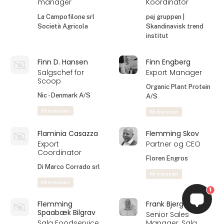
Good Food Group
Just Booch AB
A/S
På messen
På messen
Erik Sig Hansen
Erling Rosendahl
Co- Founder -
Distrikssalgschef -
Direktør
Fyn
REST Destilleri
Oskar Davidsen & Co.
På messen
Esben Just
Eva Centa
Rasmussen
Sales and
Venue Manager
Marketing Director
Copenhagen Distillery
Firex
Eva Jørgensen
Eva Maria Muuli
1
Bagekonsulent
Sales Manager
Catering Nord- og
KROONPAK
Midtjylland samt
Færøerne
På messen