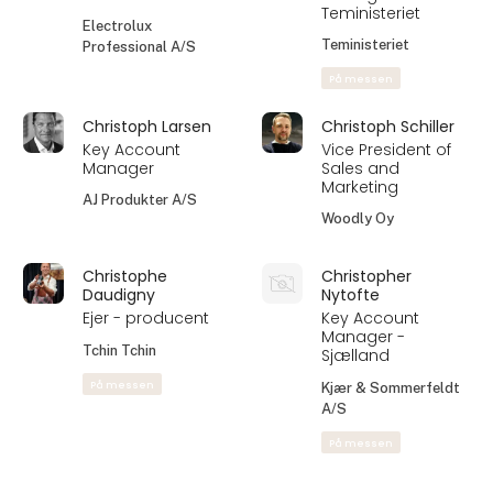
På messen
På messen
Christian Sejr
Christina Johnsen
Poulsen
Teamleder
Salgskonsulent,
Kundeservice
Vest DK
Vision WaterCare by
Hansens Is
Guldager
På messen
Christina Lolk
Christina Vang
Hansen
Sales Support
Team Leader -
Sales & Product
Food
Manager
Teministeriet
Electrolux
Teministeriet
Professional A/S
På messen
Christoph Larsen
Christoph Schiller
Key Account
Vice President of
Manager
Sales and