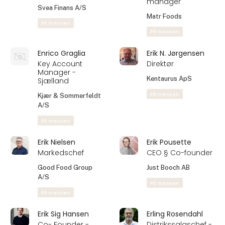
Ejnar Kristiansen
Else
Produktansvarlig
Key Account
Manager
Cool - Fix
Bæchs Conditori
Else Christensen
Emanuele Iezzi
Key Account
Gelato Manager
Manager
Nic - Denmark A/S
Odense Marcipan A/S
På messen
Emil Andersen
Emil Fonager Løvbo
Account Executive
Salgskonsulent-
Fyn
Kanpla
Hansens Is
På messen
På messen
Emil Jensen
Emil Klink Andersen