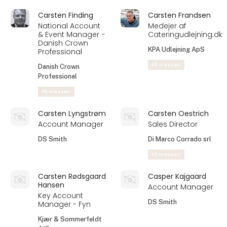
Carolina Cia Bruun
Caroline Fiedler
Grundlægger
Head of Sales
Food Denmark
Green Goddess ApS
Electrolux
På messen
Professional A/S
Carsten Beck
Carsten Ellerkamp
Jørgensen
Adm. direktør og
Adm. Direktør
Salg
Far & Søn / Gnista
Ole Chokolade ApS
På messen
Carsten Finding
Carsten Frandsen
National Account
Medejer af
& Event Manager −
Cateringudlejning.dk
Danish Crown
KPA Udlejning ApS
Professional
På messen
Danish Crown
Professional