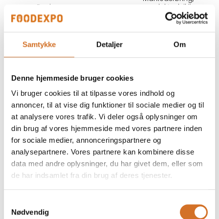
Bo Lindenskov
Bo Lydersen
Key Account
Salgsdirektør
Manager
Nemco Bageri &
Purezza
Konfekture
Samtykke
Detaljer
Om
På messen
På messen
Bo Nielsen
Bo Skyggelund
Denne hjemmeside bruger cookies
Sales Consultant
Direktør
Vi bruger cookies til at tilpasse vores indhold og
Sika Footwear A/S
Stellini Kaffe ApS
annoncer, til at vise dig funktioner til sociale medier og til
at analysere vores trafik. Vi deler også oplysninger om
Bo Steen
Bob Larsen
din brug af vores hjemmeside med vores partnere inden
Rasmussen
Markedsføring,
for sociale medier, annonceringspartnere og
Business
produktudvikling
Development
og kvalitet
analysepartnere. Vores partnere kan kombinere disse
Manager
data med andre oplysninger, du har givet dem, eller som
Krydr Aps
de har indsamlet fra din brug af deres tjenester.
Mette Munk Bake Off
På messen
Samtykkevalg
Brian Frederiksen
Brian Jeppesen
Nødvendig