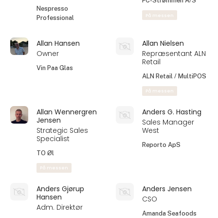
Manager
Ahaaa Engros ApS
Kasper & Co. ApS
På messen
Ali Azzam
Allan
Product Manager
Ejer
VITO Nordic
Fluenet.dk
På messen
På messen
Allan Bojer Kooistra
Allan Gade
Horeca Manager -
Servicechef
Øst Danmark
FC-Strømmen A/S
Nespresso
På messen
Professional
Allan Hansen
Allan Nielsen
Owner
Repræsentant ALN
Retail
Vin Paa Glas
ALN Retail / MultiPOS