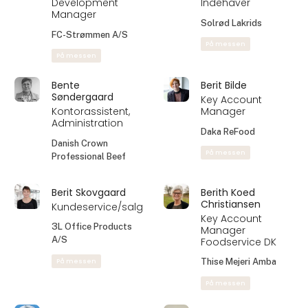
Account Manager
Nordqvist Oy
Delfi Technologies
På messen
A/S
Benny Juul
Benny Pedersen
Key Account
Konsulent
Manager
Altro Danmark
Planets Pride A/S
På messen
På messen
Benny Pedersen
Bent Nybo
Business
Lakridsmager -
Development
Indehaver
Manager
Solrød Lakrids
FC-Strømmen A/S
På messen
På messen
Bente
Berit Bilde
Søndergaard
Key Account
Kontorassistent,
Manager