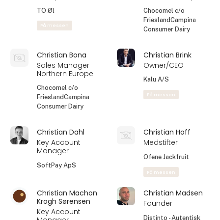
Food
På messen
På messen
Charlotte
Christen Holbæk
Pedersen
Co- Founder -
Kategori – og
Salg
bæredygtighedskoordinator
REST Destilleri
Amanda Seafoods
A/S - Insula Danmark
Christian Astorp
Christian Bona
CMO To Øl/ CEO
Sales Manager
Mikropolis
Northern Europe
TO Øl
Chocomel c/o
FrieslandCampina
På messen
Consumer Dairy
Christian Bona
Christian Brink
Sales Manager
Owner/CEO
Northern Europe
Kalu A/S