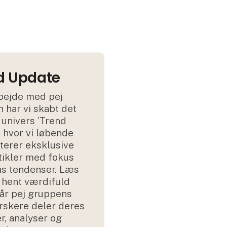
d Update
bejde med pej
 har vi skabt det
 univers ’Trend
, hvor vi løbende
erer eksklusive
tikler med fokus
ns tendenser. Læs
hent værdifuld
når pej gruppens
rskere deler deres
r, analyser og