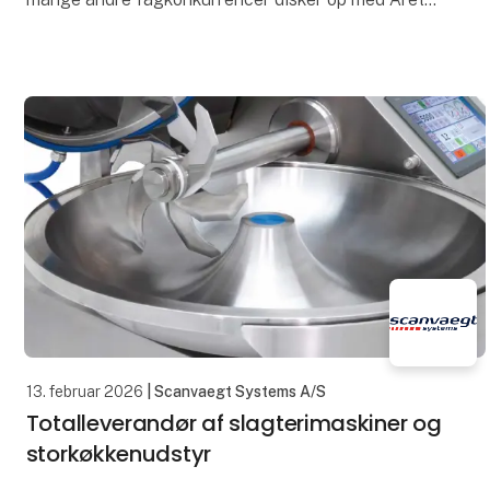
Kok, Årets Tjener, Årets Elevkonkurrencer og Green
Ch
13. februar 2026
| Scanvaegt Systems A/S
Totalleverandør af slagterimaskiner og
storkøkkenudstyr