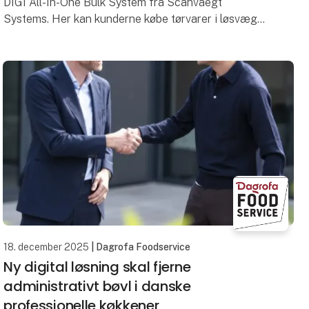
DIGI All-In-One Bulk System fra Scanvaegt
Systems. Her kan kunderne købe tørvarer i løsvægt
og selv fylde præcis den mængde, de har brug for –
i gen
18. december 2025
| Dagrofa Foodservice
Ny digital løsning skal fjerne
administrativt bøvl i danske
professionelle køkkener