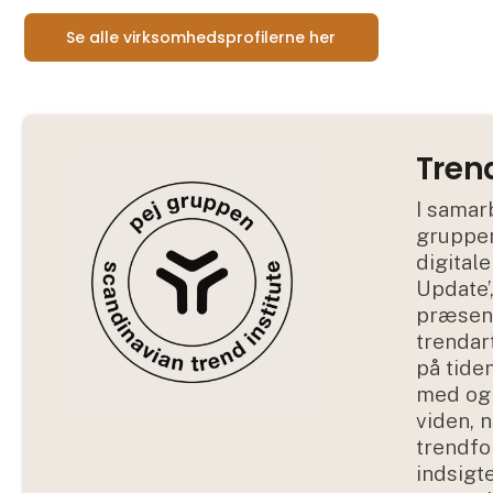
Se alle virksomhedsprofilerne her
Tren
I samar
gruppen
digitale
Update’
præsent
trendar
på tide
med og 
viden, 
trendfo
indsigte