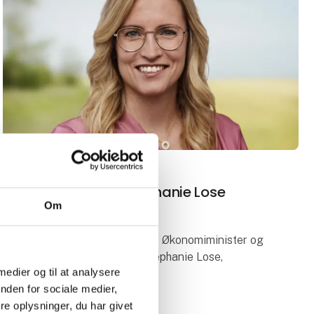
21. marts 2026
| Foodexpo
Økonomiminister Stephanie Lose
Om
besøger Foodexpo
Mandag den 23. marts gæster Økonomiminister og
Næstformand for Venstre, Stephanie Lose,
 medier og til at analysere
Foodexpo.
nden for sociale medier,
e oplysninger, du har givet
Her vil Økonomiministeren overrække