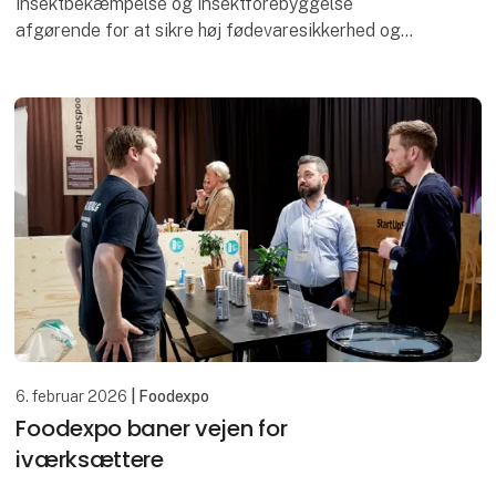
insektbekæmpelse og insektforebyggelse
afgørende for at sikre høj fødevaresikkerhed og
overholde gældende hygiejnekrav.
For Madklubben var behovet klart: Åbne d
6. februar 2026
| Foodexpo
Foodexpo baner vejen for
iværksættere