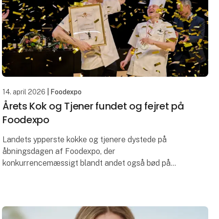
14. april 2026
| Foodexpo
Årets Kok og Tjener fundet og fejret på
Foodexpo
Landets ypperste kokke og tjenere dystede på
åbningsdagen af Foodexpo, der
konkurrencemæssigt blandt andet også bød på
Danmarks Bedste Konditor og
Danmarksmesterskabet i Mocktails. I det hele taget
bø