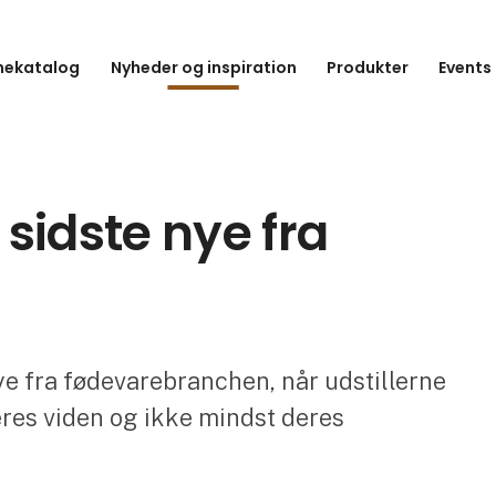
hekatalog
Nyheder og inspiration
Produkter
Events
t sidste nye fra
nye fra fødevarebranchen, når udstillerne
eres viden og ikke mindst deres