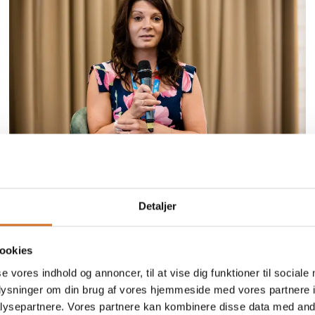
21. marts 2026
| Foodexpo
Ungarsk ambassadør gæster
Detaljer
Foodexpo
Den ungarske ambassadør, Gabriella Jakab, gæster
ookies
søndag den 22. marts Foodexpo i MCH
se vores indhold og annoncer, til at vise dig funktioner til sociale
Messecenter Herning.
oplysninger om din brug af vores hjemmeside med vores partnere i
ysepartnere. Vores partnere kan kombinere disse data med andr
Besøget starter med en guidet tur rundt på messen,