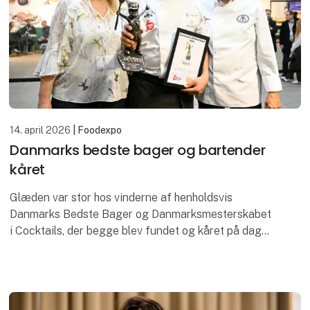
14. april 2026
| Foodexpo
Danmarks bedste bager og bartender
kåret
Glæden var stor hos vinderne af henholdsvis
Danmarks Bedste Bager og Danmarksmesterskabet
i Cocktails, der begge blev fundet og kåret på dag
to af Foodexpo, hvor flere prestigefyldte priser blev
uddel