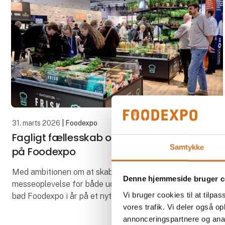
31. marts 2026
| Foodexpo
Fagligt fællesskab og fornyelse hittede
Samtykke
på Foodexpo
Med ambitionen om at skabe en fornyet faglig
Denne hjemmeside bruger c
messeoplevelse for både udstillere og besøgende
Vi bruger cookies til at tilpas
bød Foodexpo i år på et nyt messekoncept.
vores trafik. Vi deler også 
Konceptet samlede branchen i faglige fællesskaber
annonceringspartnere og anal
fordelt på 15 z