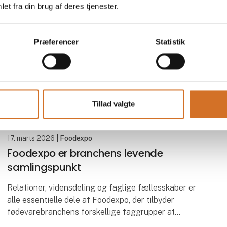
et fra din brug af deres tjenester.
hvorefter Ambassadøren vil besøge nogle
Præferencer
Statistik
Tillad valgte
17. marts 2026
| Foodexpo
Foodexpo er branchens levende
samlingspunkt
Relationer, vidensdeling og faglige fællesskaber er
alle essentielle dele af Foodexpo, der tilbyder
fødevarebranchens forskellige faggrupper at
mødes, netværke og spejle sig i hinanden. Foodexpo