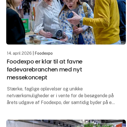
14. april 2026
| Foodexpo
Foodexpo er klar til at favne
fødevarebranchen med nyt
messekoncept
Stærke, faglige oplevelser og unikke
netværksmuligheder er i vente for de besøgende på
årets udgave af Foodexpo, der samtidig byder på et
nyt messekoncept. Fødevarebranchens centrale
mødested samler b