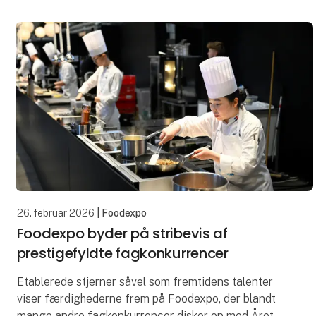
Fx: har vi været med til at udvikle: 7-Eeleven's bedst
sælgende wrap, Bulows
26. februar 2026
| Foodexpo
Foodexpo byder på stribevis af
prestigefyldte fagkonkurrencer
Etablerede stjerner såvel som fremtidens talenter
viser færdighederne frem på Foodexpo, der blandt
mange andre fagkonkurrencer disker op med Årets