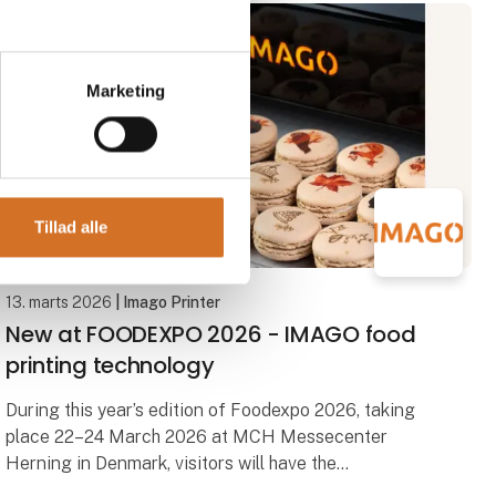
førstepræmien i fagkonkurrencen Danmarks Bedste
Bager, afholdt
Marketing
Tillad alle
13. marts 2026
| Imago Printer
New at FOODEXPO 2026 - IMAGO food
printing technology
During this year’s edition of Foodexpo 2026, taking
place 22–24 March 2026 at MCH Messecenter
Herning in Denmark, visitors will have the
opportunity to explore food printing technology