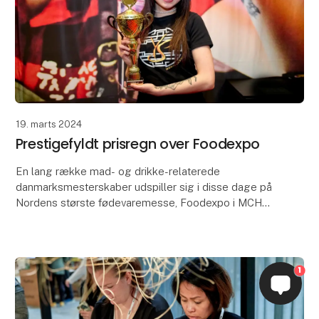
19. marts 2024
Prestigefyldt prisregn over Foodexpo
En lang række mad- og drikke-relaterede
danmarksmesterskaber udspiller sig i disse dage på
Nordens største fødevaremesse, Foodexpo i MCH
Messecenter Herning. Mandag 18. marts gjaldt det
blandt andet D
1