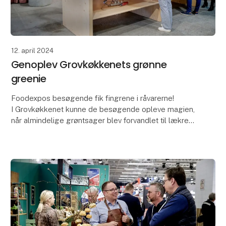
12. april 2024
Genoplev Grovkøkkenets grønne
greenie
Foodexpos besøgende fik fingrene i råvarerne!
I Grovkøkkenet kunne de besøgende opleve magien,
når almindelige grøntsager blev forvandlet til lækre
greenies.
Med kyndig vejledning fra Rub & Stub