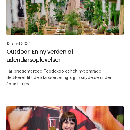
12. april 2024
Outdoor: En ny verden af
udendørsoplevelser
I år præsenterede Foodexpo et helt nyt område
dedikeret til udendørsservering og livsnydelse under
åben himmel.
Hal J3 blev forvandlet til et sandt paradis med hele
fire forskellige tematiseringer