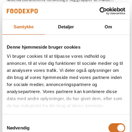
netværke og spejle sig i hinanden. Foodexpo finde
Samtykke
Detaljer
Om
Denne hjemmeside bruger cookies
Vi bruger cookies til at tilpasse vores indhold og
annoncer, til at vise dig funktioner til sociale medier og til
at analysere vores trafik. Vi deler også oplysninger om
din brug af vores hjemmeside med vores partnere inden
for sociale medier, annonceringspartnere og
analysepartnere. Vores partnere kan kombinere disse
14. april 2026
data med andre oplysninger, du har givet dem, eller som
Foodexpo er klar til at favne
de har indsamlet fra din brug af deres tjenester.
fødevarebranchen med nyt
messekoncept
Samtykkevalg
Nødvendig