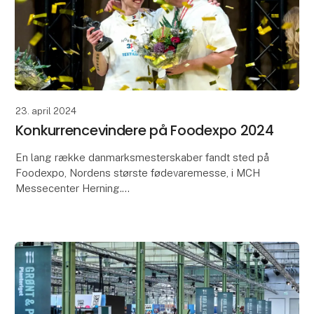
23. april 2024
Konkurrencevindere på Foodexpo 2024
En lang række danmarksmesterskaber fandt sted på
Foodexpo, Nordens største fødevaremesse, i MCH
Messecenter Herning.
Du kan se den fulde liste over vindere her.
Søndag 17. marts:
• Årets Kok