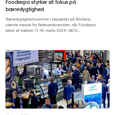
Foodexpo styrker sit fokus på
bæredygtighed
Bæredygtighed kommer i højsædet på Nordens
største messe for fødevarebranchen, når Foodexpo
løber af stablen 17.-19. marts 2024 i MCH
Messecenter Herning. Messen dedikerer blandt
andet en hel hal til