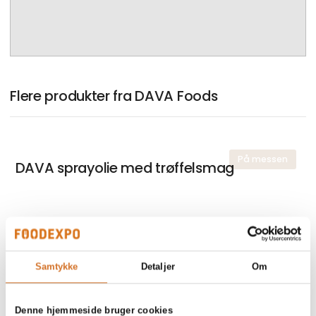
Flere produkter fra DAVA Foods
På messen
DAVA sprayolie med trøffelsmag
På messen
DAVA økologisk fermenteret
favabønnemel
Samtykke
Detaljer
Om
Denne hjemmeside bruger cookies