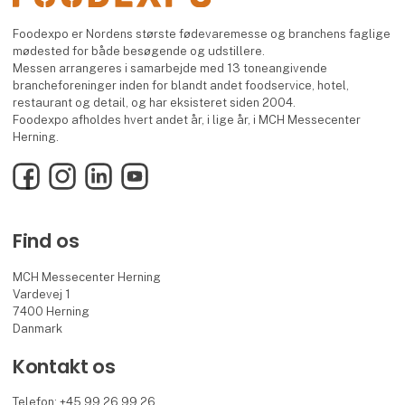
Foodexpo er Nordens største fødevaremesse og branchens faglige
mødested for både besøgende og udstillere.
Messen arrangeres i samarbejde med 13 toneangivende
brancheforeninger inden for blandt andet foodservice, hotel,
restaurant og detail, og har eksisteret siden 2004.
Foodexpo afholdes hvert andet år, i lige år, i MCH Messecenter
Herning.
Facebook
Instagram
LinkedIn
YouTube
Find os
MCH Messecenter Herning
Vardevej 1
7400 Herning
Danmark
Kontakt os
Telefon: +45 99 26 99 26