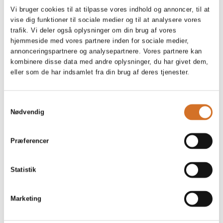
På messen
Vi bruger cookies til at tilpasse vores indhold og annoncer, til at
DAVA økologisk fermenteret
vise dig funktioner til sociale medier og til at analysere vores
plantebaseret bindemiddel
trafik. Vi deler også oplysninger om din brug af vores
hjemmeside med vores partnere inden for sociale medier,
annonceringspartnere og analysepartnere. Vores partnere kan
kombinere disse data med andre oplysninger, du har givet dem,
eller som de har indsamlet fra din brug af deres tjenester.
På messen
Fermenterede bælgfrugter
Samtykkevalg
Nødvendig
Præferencer
Foodexpo
Produktet er medbragt på messen
Statistik
Dette produkt kan opleves på udstillerens stand på messen
Marketing