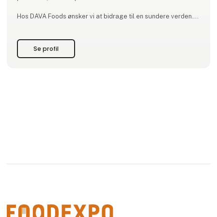
Hos DAVA Foods ønsker vi at bidrage til en sundere verden.
Vi er med dig hele vejen - fra jord til bord - og sikrer den
højeste kvalitet og fødevaresikkerhed undervejs.
Se profil