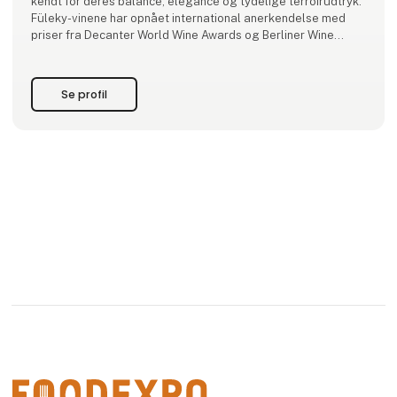
kendt for deres balance, elegance og tydelige terroirudtryk.
Füleky-vinene har opnået international anerkendelse med
priser fra Decanter World Wine Awards og Berliner Wine
Trophy, herunder guld- og stor-guldmedaljer, samt
prestigefyldte
Se profil