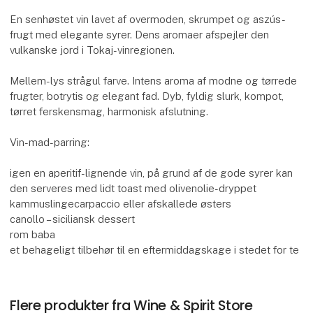
En senhøstet vin lavet af overmoden, skrumpet og aszús-
frugt med elegante syrer. Dens aromaer afspejler den
vulkanske jord i Tokaj-vinregionen.
Mellem-lys strågul farve. Intens aroma af modne og tørrede
frugter, botrytis og elegant fad. Dyb, fyldig slurk, kompot,
tørret ferskensmag, harmonisk afslutning.
Vin-mad-parring:
igen en aperitif-lignende vin, på grund af de gode syrer kan
den serveres med lidt toast med olivenolie-dryppet
kammuslingecarpaccio eller afskallede østers
canollo – siciliansk dessert
rom baba
et behageligt tilbehør til en eftermiddagskage i stedet for te
Flere produkter fra Wine & Spirit Store