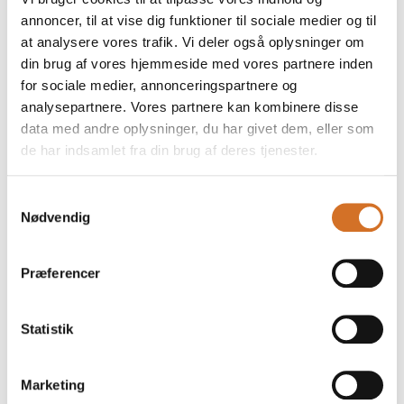
annoncer, til at vise dig funktioner til sociale medier og til
at analysere vores trafik. Vi deler også oplysninger om
På messen
FÜLEKY TOKAJI FURMINT MESTERVÖLGY
din brug af vores hjemmeside med vores partnere inden
for sociale medier, annonceringspartnere og
analysepartnere. Vores partnere kan kombinere disse
data med andre oplysninger, du har givet dem, eller som
På messen
FÜLEKY TOKAJI HÁRSLEVELŰ ÚRÁGYA
de har indsamlet fra din brug af deres tjenester.
Samtykkevalg
Nødvendig
Præferencer
Foodexpo
Produktet er medbragt på messen
Dette produkt kan opleves på udstillerens stand på messen
Statistik
Marketing