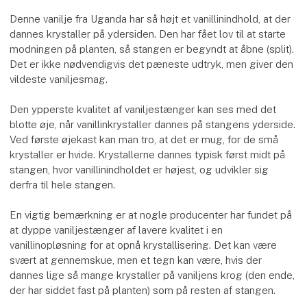
Denne vanilje fra Uganda har så højt et vanillinindhold, at der
dannes krystaller på ydersiden. Den har fået lov til at starte
modningen på planten, så stangen er begyndt at åbne (split).
Det er ikke nødvendigvis det pæneste udtryk, men giver den
vildeste vaniljesmag.
Den ypperste kvalitet af vaniljestænger kan ses med det
blotte øje, når vanillinkrystaller dannes på stangens yderside.
Ved første øjekast kan man tro, at det er mug, for de små
krystaller er hvide. Krystallerne dannes typisk først midt på
stangen, hvor vanillinindholdet er højest, og udvikler sig
derfra til hele stangen.
En vigtig bemærkning er at nogle producenter har fundet på
at dyppe vaniljestænger af lavere kvalitet i en
vanillinopløsning for at opnå krystallisering. Det kan være
svært at gennemskue, men et tegn kan være, hvis der
dannes lige så mange krystaller på vaniljens krog (den ende,
der har siddet fast på planten) som på resten af stangen.