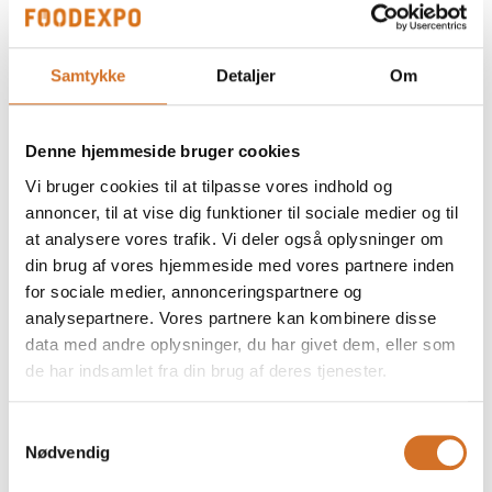
På messen
Fuldmoden vanilje fra Uganda -
økologisk
Samtykke
Detaljer
Om
Denne hjemmeside bruger cookies
På messen
Vaniljepulver fra Uganda - økologisk
Vi bruger cookies til at tilpasse vores indhold og
annoncer, til at vise dig funktioner til sociale medier og til
at analysere vores trafik. Vi deler også oplysninger om
din brug af vores hjemmeside med vores partnere inden
På messen
Vaniljekaviar fra Uganda - økologisk
for sociale medier, annonceringspartnere og
analysepartnere. Vores partnere kan kombinere disse
data med andre oplysninger, du har givet dem, eller som
de har indsamlet fra din brug af deres tjenester.
På messen
Vaniljestænger fra Tahiti
Samtykkevalg
Nødvendig