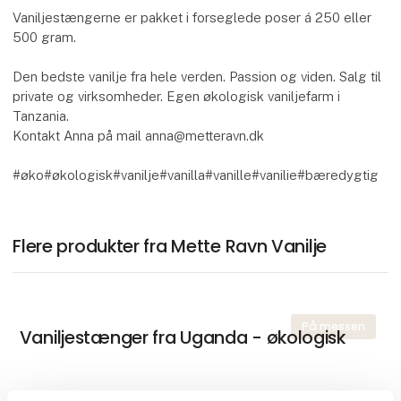
Vaniljestængerne er pakket i forseglede poser á 250 eller
500 gram.
Den bedste vanilje fra hele verden. Passion og viden. Salg til
private og virksomheder. Egen økologisk vaniljefarm i
Tanzania.
Kontakt Anna på mail anna@metteravn.dk
#øko#økologisk#vanilje#vanilla#vanille#vanilie#bæredygtig
Flere produkter fra Mette Ravn Vanilje
På messen
Vaniljestænger fra Uganda - økologisk