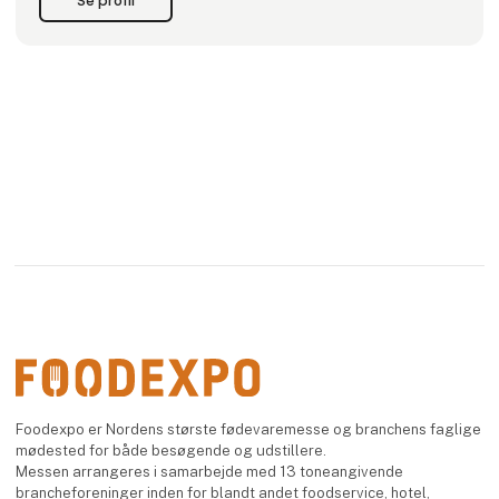
Se profil
Derudover afholder Mette masterclasses, hvor hun deler sin
viden om v
Foodexpo er Nordens største fødevaremesse og branchens faglige
mødested for både besøgende og udstillere.
Messen arrangeres i samarbejde med 13 toneangivende
brancheforeninger inden for blandt andet foodservice, hotel,