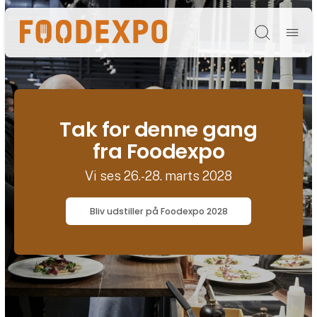
Søg
Tak for denne gang
fra Foodexpo
Vi ses 26.-28. marts 2028
Bliv udstiller på Foodexpo 2028