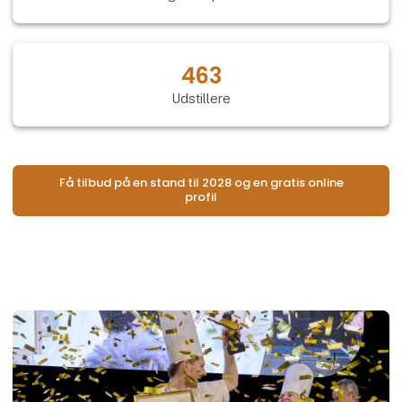
463
Udstillere
Få tilbud på en stand til 2028 og en gratis online
profil
Åb