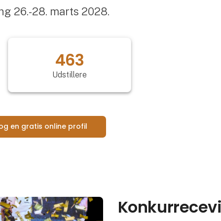
ng 26.-28. marts 2028.
463
Udstillere
og en gratis online profil
Konkurrecev
Åbn link