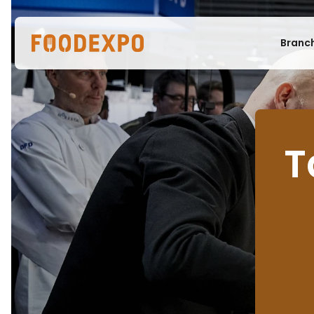
Branc
T